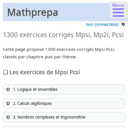
Menu
Mathprepa
non connecté(e)
1300 exercices corrigés Mpsi, Mp2i, Pcsi
Cette page propose 1300 exercices corrigés Mpsi Pcsi,
classés par chapitre puis par thème.
Les exercices de Mpsi Pcsi
1. Logique et ensembles
Ensembles et sous-ensembles
2. Calculs algébriques
Tableaux de vérité
Petits calculs rapides
Logique et quantificateurs
3. Nombres complexes et trigonométrie
Partie entière d’un réel (1/2)
Raisonnement par récurrence
Petits calculs dans ℂ