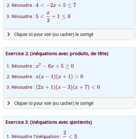
4x-
{4\lt
Résoudre :
4
<
−
2
+
5
≤
7
x
1\lt
-2x+5\leq
x
5}
{5\lt
Résoudre :
5
<
+
1
≤
6
7}
3
\dfrac{x}
{3}+1\leq
6}
Cliquer ici pour voir (ou cacher) le corrigé
avoir
une souscription active sur mathprepa
Exercice 2. (inéquations avec produits, de tête)
et être
connecté au site
{x^2-
2
Résoudre :
−
6
+
5
≥
0
x
x
6x+5\ge
{x(x-1)
Résoudre :
(
−
1
)
(
+
1
)
>
0
revenir à
la page d'accueil
x
x
x
0}
(x +
ou tester
la page d'extraits libres
{(2x +
Résoudre :
(
2
+
1
)
(
−
3
)
(
+
7
)
<
0
x
x
x
1)\gt0}
ou consulter
le plan du site
1)(x-3)
(x +
Cliquer ici pour voir (ou cacher) le corrigé
7)\lt0}
avoir
une souscription active sur mathprepa
Exercice 3. (inéquations avec quotients)
et être
connecté au site
2
{\dfrac{2}
Résoudre l’inéquation :
<
3