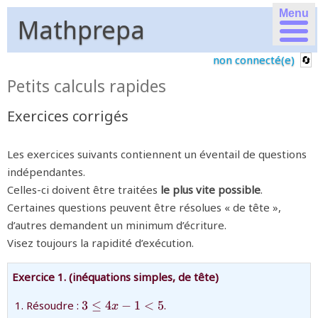
Menu
Mathprepa
non connecté(e)
Petits calculs rapides
Exercices corrigés
Les exercices suivants contiennent un éventail de questions
indépendantes.
Celles-ci doivent être traitées
le plus vite possible
.
Certaines questions peuvent être résolues « de tête »,
d’autres demandent un minimum d’écriture.
Visez toujours la rapidité d’exécution.
Exercice 1. (inéquations simples, de tête)
{3\leq
Résoudre :
3
≤
4
−
1
<
5
.
x