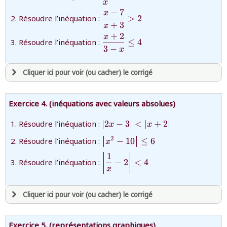
{x}\lt 3}
x
revenir à
la page d'accueil
−
7
x
{\dfrac{x-
Résoudre l’inéquation :
>
2
ou tester
la page d'extraits libres
+
3
7}
x
ou consulter
le plan du site
{x+3}\gt
+
2
x
{\dfrac{x+2}
Résoudre l’inéquation :
≤
4
2}
3
−
{3-x}\le 4}
x
Cliquer ici pour voir (ou cacher) le corrigé
avoir
une souscription active sur mathprepa
Exercice 4. (inéquations avec valeurs absolues)
et être
connecté au site
{\left|2x-
Résoudre l’inéquation :
∣
2
−
3
∣
<
∣
+
2
∣
x
x
3\right|\lt
{\left|x^2-
2
Résoudre l’inéquation :
−
10
≤
6
revenir à
la page d'accueil
x
\left|x+2\right|}
10\right|\le
ou tester
la page d'extraits libres
1
{\left|\dfrac{1}
6}
Résoudre l’inéquation :
−
2
<
4
ou consulter
le plan du site
{x}-2\right|\lt
x
4}
Cliquer ici pour voir (ou cacher) le corrigé
avoir
une souscription active sur mathprepa
Exercice 5. (représentations graphiques)