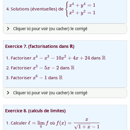
{
{\begin{cases}x^4+y^4=1\c
4
4
+
=
1
x
y
Solutions (éventuelles) de
x^2+y^2=1\end{cases}}
2
2
+
=
1
x
y
Cliquer ici pour voir (ou cacher) le corrigé
avoir
une souscription active sur mathprepa
Exercice 7. (factorisations dans ℝ)
et être
connecté au site
{x^4
{\mathbb{
R
4
3
2
Factoriser
−
−
10
+
4
+
24
dans
x
x
x
x
-x^3 -
{x^3-
{\mathbb{R}}
R
3
Factoriser
−
5
−
2
dans
revenir à
la page d'accueil
x
x
10x^2
5x-2}
ou tester
la page d'extraits libres
+ 4x
{x^6-
{\mathbb{R}}
R
6
Factoriser
−
1
dans
x
+ 24}
ou consulter
le plan du site
1}
Cliquer ici pour voir (ou cacher) le corrigé
avoir
une souscription active sur mathprepa
Exercice 8. (calculs de limites)
et être
connecté au site
x
{\ell=\displaystyle\lim_{0}f}
{f(x)=\dfrac{x}
Calculer
ℓ
=
l
i
m
où
(
)
=
f
f
x
1
+
−
1
0
x
{\sqrt{1+x}-1}}