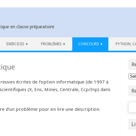
ique en classe préparatoire
EXERCICES
PROBLÈMES
CONCOURS
PYTHON, C
R
tique
reuves écrites de l’option informatique (de 1997 à
cientifiques (X, Ens, Mines, Centrale, Ccp/Inp) dans
R
Rech
tre d’un problème pour en lire une description.
L