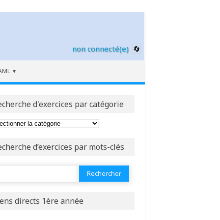
non connecté(e)
AML
echerche d'exercices par catégorie
echerche d’exercices par mots-clés
ercher :
iens directs 1ère année