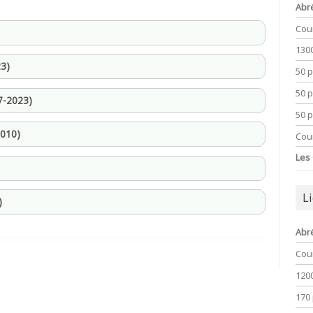
Abr
Cou
130
23)
50 
50 
7-2023)
50 
2010)
Cou
Les
L
)
Abr
Cou
120
170