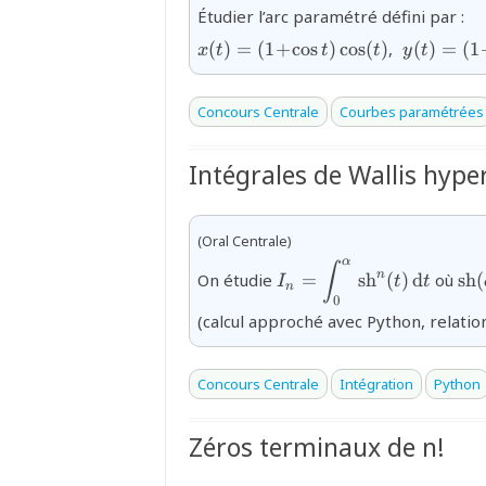
Étudier l’arc paramétré défini par :
x(t)=
\;y(t)=
(
)
=
(
1
+
c
o
s
)
c
o
s
(
)
,
(
)
=
(
1
x
t
t
t
y
t
(1\!+\!\cos
(1\!+\!\c
t)\cos(t)
t)\sin (t)
Concours Centrale
Courbes paramétrées
Intégrales de Wallis hype
(Oral Centrale)
α
{I_{n}=\displaystyle\in
\te
∫
n
On étudie
=
sh
(
)
d
où
sh
(
I
t
t
n
(\
0
(calcul approché avec Python, relation
Concours Centrale
Intégration
Python
Zéros terminaux de n!