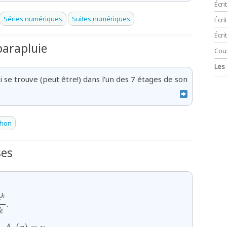
Écri
Séries numériques
Suites numériques
Écr
Écri
arapluie
Cou
Les
se trouve (peut être!) dans l’un des 7 étages de son
thon
ses
N}^{*},\;A_{n}:x\mapsto\displaystyle\sum\limits_{k=
k
x
.
k
hbb{R}^{+},\;\exists\,!\,x\in\mathbb{R}^{+},\;A_{n}
.