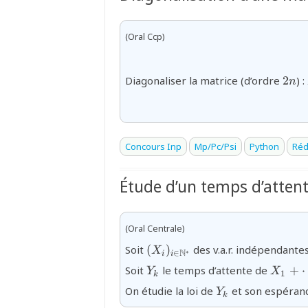
(Oral Ccp)
2n
Diagonaliser la matrice (d’ordre
2
) :
n
Concours Inp
Mp/Pc/Psi
Python
Réd
Étude d’un temps d’atten
(Oral Centrale)
{(X_{i})_{i\in
Soit
(
)
des v.a.r. indépendante
X
N
∗
∈
i
i
\mathbb{N}^{\ast}}}
Y_k
X_1+\
Soit
le temps d’attente de
+
Y
X
1
k
k
Y_k
On étudie la loi de
et son espéranc
Y
k