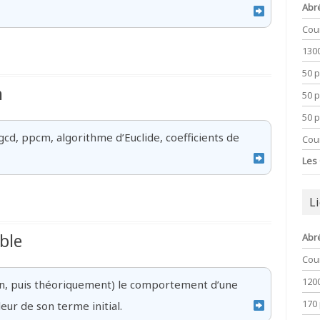
Abr
Cou
130
50 
n
50 
50 
cd, ppcm, algorithme d’Euclide, coefficients de
Cou
Les
L
ble
Abr
Cou
120
hon, puis théoriquement) le comportement d’une
170
leur de son terme initial.