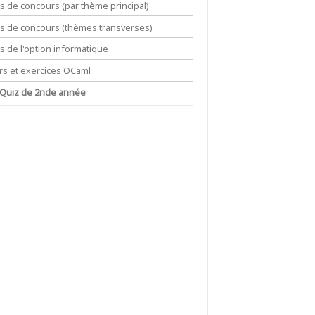
ts de concours (par thème principal)
its de concours (thèmes transverses)
ts de l'option informatique
rs et exercices OCaml
 Quiz de 2nde année
1}^{n}\dfrac{x^{k}}