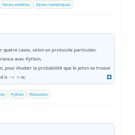
Séries entières
Séries numériques
 quatre cases, selon un protocole particulier.
rience avec Python.
n, pour étudier la probabilité que le jeton se trouve
{n\to+\infty}
nd
→
+
∞
n
tés
Python
Réduction