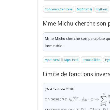
Concours Centrale
Mp/Pc/Psi
Python
Mme Michu cherche son p
Mme Michu cherche son parapluie qui 
immeuble…
Mp/Pc/Psi
Mpsi Pcsi
Probabilités
Py
Limite de fonctions inver
(Oral Centrale 2018)
n
{\forall\,n\in\mathbb{
∑
N
∗
On pose :
∀
∈
,
:
↦
n
A
x
{k}}
n
=
1
k
{\forall\,y\in\mat
+
+
Montrer que :