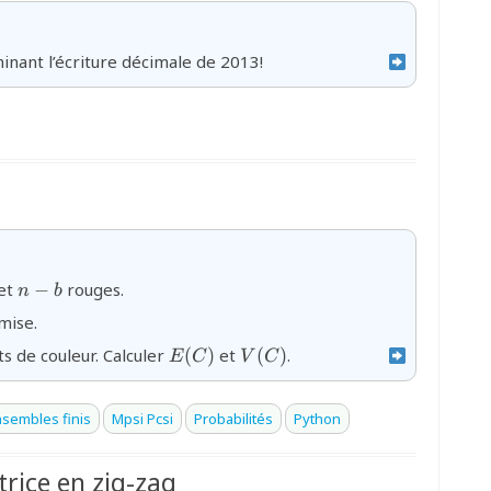
nant l’écriture décimale de 2013!
{n-
 et
−
rouges.
n
b
b}
mise.
{E(C)}
{V(C)}
 de couleur. Calculer
(
)
et
(
)
.
E
C
V
C
sembles finis
Mpsi Pcsi
Probabilités
Python
rice en zig-zag