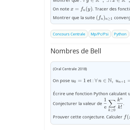
R
R
∀
∈
,
∃
!
∈
y
x
(x)=y}
{x=f_{n}
On note
=
(
)
. Tracer des fonct
x
f
y
n
(y)}
{(f_n)_{n\ge1
Montrer que la suite
(
)
converg
f
≥
1
n
n
Concours Centrale
Mp/Pc/Psi
Python
Nombres de Bell
(Oral Centrale 2018)
{u_{0}=1}
{\forall\,n\i
N
On pose
=
1
et :
∀
∈
,
u
n
u
{k}u_{k}}
0
+
1
n
Écrire une fonction Python calculant
1
n
k
{\dfrac{1}
∑
Conjecturer la valeur de
.
{\text{e}}
e
!
k
≥
0
k
0}\dfrac{k
{f
Prouver cette conjecture. Calculer
(
f
{n