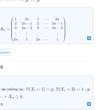
1
2
1
⋯
2
{A_n=}
{\begin{pmatrix}1
n
n
2
2
−
1
2
2
−
1
⋯
& 2n & 1 & \cdots
n
n
3
2
−
2
3
⋯
2
−
2
& 2n \\ 2 & 2n-1
n
n
=
.
A
n
& 2 & \cdots & 2n-
⋮
⋮
⋮
⋮
1 \\ 3 & 2n-2 & 3
2
1
2
⋯
1
n
n
& \cdots & 2n-2 \\
\vdots & \vdots &
\vdots & & \vdots
uction
\\ 2n & 1 & 2n &
\cdots &
1\end{pmatrix}}
te
{\mathbb{P}
{\mathbb{P}
P
P
s de même loi :
(
=
1
)
=
;
(
=
2
)
=
1
−
.
X
p
X
p
i
i
(X_{i}=1)=p}
(X_{i}=2)=1\!-
cdots+X_n\ge
⋯
+
≥
.
X
k
\!p}
n
e.