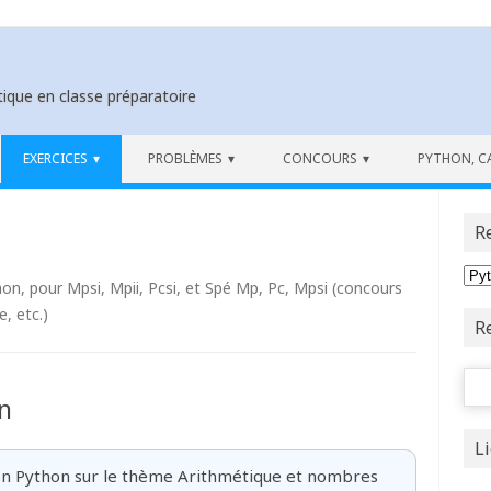
ique en classe préparatoire
EXERCICES
PROBLÈMES
CONCOURS
PYTHON, C
R
thon, pour Mpsi, Mpii, Pcsi, et Spé Mp, Pc, Mpsi (concours
, etc.)
R
Rech
n
L
n Python sur le thème Arithmétique et nombres