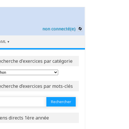
non connecté(e)
AML
echerche d'exercices par catégorie
echerche d’exercices par mots-clés
ercher :
iens directs 1ère année