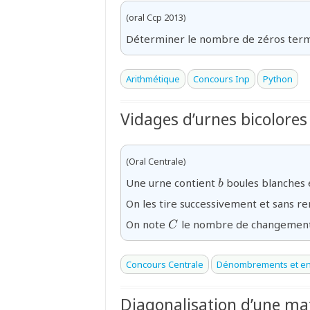
(oral Ccp 2013)
Déterminer le nombre de zéros termi
Arithmétique
Concours Inp
Python
Vidages d’urnes bicolores
(Oral Centrale)
{b}
Une urne contient
boules blanches
b
On les tire successivement et sans re
{C}
On note
le nombre de changements
C
Concours Centrale
Dénombrements et en
Diagonalisation d’une mat