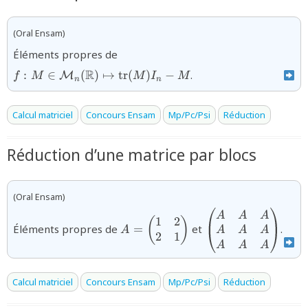
(Oral Ensam)
{f:M\in{\mathcal
Éléments propres de
M}_n(\mathbb{R})\mapsto
R
:
∈
(
)
↦
tr
(
)
−
.
M
f
M
M
I
M
\text{tr}(M)I_n-M}
n
n
Calcul matriciel
Concours Ensam
Mp/Pc/Psi
Réduction
Réduction d’une matrice par blocs
(Oral Ensam)
{A=\begin{pmatrix}1&2\\2&1\e
{\begin{pmatri
A
A
A
1
2
(
)
Éléments propres de
=
et
.
A
A
A
A
2
1
A
A
A
Calcul matriciel
Concours Ensam
Mp/Pc/Psi
Réduction