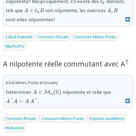
nilpotente? Réciproquement, s’il existe des
distincts
t
k
{A+t_kB}
{A,B}
tels que
+
soit nilpotente, les matrices
,
A
t
B
A
B
k
sont-elles nilpotentes?
Calcul matriciel
Concours Ensam
Concours Mines-Ponts
Mp/Pc/Psi
T
A nilpotente réelle commutant avec A
(Oral Mines-Ponts et Ensam)
{A\in{\mathcal
{A^{\top
R
Déterminer
∈
(
)
nilpotente et telle que
M
A
n
M}_n(\mathbb{R})}
⊤
⊤
=
.
A
A
A
A
Concours Ensam
Concours Mines-Ponts
Espaces euclidiens
Réduction