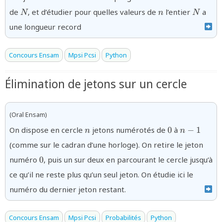
N
n
N
de
, et d’étudier pour quelles valeurs de
l’entier
a
N
n
N
une longueur record
Concours Ensam
Mpsi Pcsi
Python
Élimination de jetons sur un cercle
(Oral Ensam)
{n}
{0}
{n-
On dispose en cercle
jetons numérotés de
0
à
−
1
n
n
1}
(comme sur le cadran d’une horloge). On retire le jeton
{0}
numéro
0
, puis un sur deux en parcourant le cercle jusqu’à
ce qu’il ne reste plus qu’un seul jeton. On étudie ici le
numéro du dernier jeton restant.
Concours Ensam
Mpsi Pcsi
Probabilités
Python