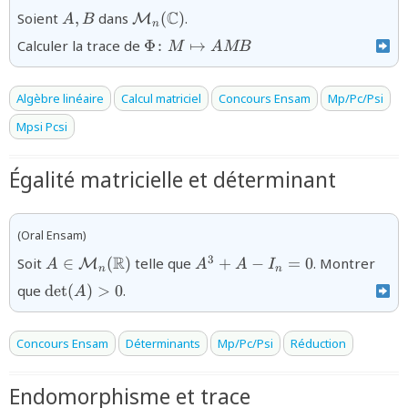
{A,B}
{{\mathcal
C
Soient
,
dans
(
)
.
M
A
B
n
M}_n(\mathbb{C})}
\Phi\colon
Calculer la trace de
Φ
:
↦
M
A
MB
M\mapsto
AMB
Algèbre linéaire
Calcul matriciel
Concours Ensam
Mp/Pc/Psi
Mpsi Pcsi
Égalité matricielle et déterminant
(Oral Ensam)
{A\in{\mathcal
{A^3+A-
R
3
Soit
∈
(
)
telle que
+
−
=
0
. Montrer
M
A
A
A
I
n
n
M}_n(\mathbb{R})}
I_n=0}
{\det(A)>0}
que
d
e
t
(
)
>
0
.
A
Concours Ensam
Déterminants
Mp/Pc/Psi
Réduction
Endomorphisme et trace