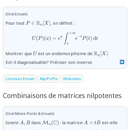
(Oral Ensam)
{P\in
R
Pour tout
∈
[
]
, on définit :
P
X
n
\mathbb{R}_{n}
+
∞
[X]}
{U(P)(x)=e^{x}\displaystyl
∫
−
x
t
(
)
(
)
=
(
)
d
U
P
x
e
e
P
t
t
x
{U}
{\mathbb{R}_
R
Montrer que
est un endomorphisme de
[
]
.
U
X
n
[X]}
Est-il diagonalisable? Préciser son inverse.
Concours Ensam
Mp/Pc/Psi
Réduction
Combinaisons de matrices nilpotentes
(Oral Mines-Ponts & Ensam)
{A,B}
{\mathcal{M}_{n}
{A+tB}
C
Soient
,
dans
(
)
: la matrice
+
est-elle
M
A
B
A
tB
n
(\mathbb{C})}
{t_k}