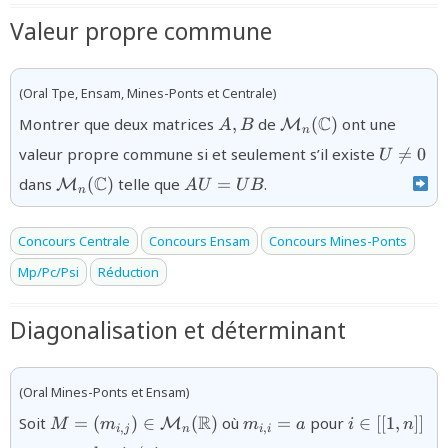
Valeur propre commune
(Oral Tpe, Ensam, Mines-Ponts et Centrale)
{A,B}
{{\mathcal
C
Montrer que deux matrices
,
de
(
)
ont une
M
A
B
n
M}_{n}
{U\ne0}
valeur propre commune si et seulement s’il existe

=
0
U
(\mathbb{C})}
{{\mathcal
{AU
C
dans
(
)
telle que
=
.
M
A
U
U
B
n
M}_{n}
=
(\mathbb{C})}
UB}
Concours Centrale
Concours Ensam
Concours Mines-Ponts
Mp/Pc/Psi
Réduction
Diagonalisation et déterminant
(Oral Mines-Ponts et Ensam)
{M =
{m_{i,i}
{i\in[[1,n]]}
R
Soit
=
(
)
∈
(
)
où
=
pour
∈
[[
1
,
]]
M
M
m
m
a
i
n
,
,
i
j
n
i
i
(m_{i,j})\in{\mathcal
= a}