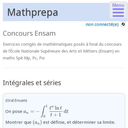
Menu
Mathprepa
non connecté(e)
Concours Ensam
Exercices corrigés de mathématiques posés à l’oral du concours
de l’École Nationale Supérieure des Arts et Métiers (Ensam) en
maths Spé Mp, Pc, Psi
Intégrales et séries
(Oral Ensam)
1
{a_{n}=-
l
n
n
t
t
∫
On pose
=
−
d
a
t
\displaystyle\int_{0}^{1}\dfrac{t^{n}\ln
n
+
1
t
0
t}{t+1}\,\text{d}t}
{(a_{n})}
Montrer que
(
)
est définie, et déterminer sa limite.
a
n