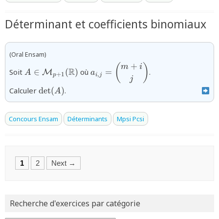
Déterminant et coefficients binomiaux
(Oral Ensam)
+
{A\in
{a_{i,j}
(
)
m
i
R
Soit
∈
(
)
où
=
.
M
A
a
+
1
,
p
i
j
{\mathcal
=\dbinom{m+i}
j
M}_{p+1}
{j}}
{\det(A)}
Calculer
d
e
t
(
)
.
A
(\mathbb{R})}
Concours Ensam
Déterminants
Mpsi Pcsi
Posts
1
2
Next →
navigation
Recherche d'exercices par catégorie