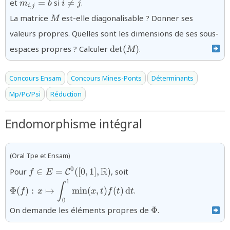
{m_{i,j}
{i\ne
et
=
si

=
.
m
b
i
j
M}_{n}
,
i
j
= b}
j}
{M}
(\mathbb{R})}
La matrice
est-elle diagonalisable ? Donner ses
M
valeurs propres. Quelles sont les dimensions de ses sous-
{\det(M)}
espaces propres ? Calculer
d
e
t
(
)
.
M
Concours Ensam
Concours Mines-Ponts
Déterminants
Mp/Pc/Psi
Réduction
Endomorphisme intégral
(Oral Tpe et Ensam)
{f\in E={\mathcal
{\Phi(f)\,\colon
R
0
Pour
∈
=
([
0
,
1
]
,
)
, soit
C
f
E
C}^0([0,1],\mathbb{R})}
x\mapsto\displaystyle\i
1
∫
f(t) \,\text{d}t}
Φ
(
)
:
↦
m
i
n
(
,
)
(
)
d
.
f
x
x
t
f
t
t
0
{\Phi}
On demande les éléments propres de
Φ
.