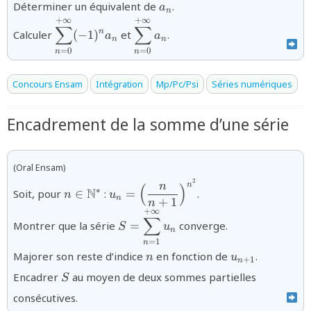
{a_{n}}
Déterminer un équivalent de
.
a
n
+
∞
+
∞
{\displaystyle\sum_{n=0}^{+\infty}
{\displaystyle\sum_{n=0}^{+\
∑
∑
n
Calculer
(
−
1
)
et
.
a
a
(-1)^{n}a_{n}}
n
n
=
0
=
0
n
n
Concours Ensam
Intégration
Mp/Pc/Psi
Séries numériques
Encadrement de la somme d’une série
(Oral Ensam)
2
{n\in\mathbb{N}^*}
{u_n=\Bigl(\dfrac{n}
n
n
(
)
N
∗
Soit, pour
∈
:
=
.
n
u
{n+1}\Bigr)^{n^2}}
n
+
1
n
+
∞
{S=\displaystyle\sum_{n=1}^{+\
∑
Montrer que la série
=
converge.
S
u
n
=
1
n
{n}
{u_{n+1}}
Majorer son reste d’indice
en fonction de
.
n
u
+
1
n
{S}
Encadrer
au moyen de deux sommes partielles
S
consécutives.