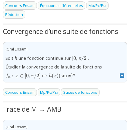
Concours Ensam
Équations différentielles
Mp/Pc/Psi
Réduction
Convergence d’une suite de fonctions
(Oral Ensam)
{h}
[0,\pi/2]
Soit
une fonction continue sur
[
0
,
/2
]
.
h
π
{f_n\,\colo
Étudier la convergence de la suite de fonctions
x\in[0,\pi/
:
∈
[
0
,
/2
]
↦
(
)
(
s
i
n
)
.
n
f
x
π
h
x
x
h(x)(\sin x
n
Concours Ensam
Mp/Pc/Psi
Suites de fonctions
Trace de M → AMB
(Oral Ensam)