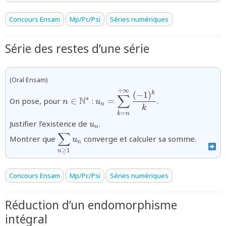
Concours Ensam
Mp/Pc/Psi
Séries numériques
Série des restes d’une série
(Oral Ensam)
+
∞
{n\in\mathbb{N}^*}
{u_n=\displaystyle\sum_{k=n}^
(
−
1
)
k
∑
N
∗
On pose, pour
∈
:
=
.
n
u
{k}}
n
k
=
k
n
{u_n}
Justifier l’existence de
.
u
n
∑
{\displaystyle\sum_{n\ge1}
Montrer que
converge et calculer sa somme.
u
n
u_n}
≥
1
n
Concours Ensam
Mp/Pc/Psi
Séries numériques
Réduction d’un endomorphisme
intégral