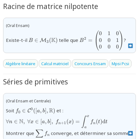
Racine de matrice nilpotente
(Oral Ensam)
0
1
0
{B\in{\mathcal
{B^2=\begin{pmatrix
K
2
M}_3(\mathbb{K})}
\end{pmatrix}}
0
0
1
Existe-t-il
∈
(
)
telle que
=
?
M
B
B
3
0
0
0
Algèbre linéaire
Calcul matriciel
Concours Ensam
Mpsi Pcsi
Séries de primitives
(Oral Ensam et Centrale)
{f_0\in{\mathcal
{\forall n\in\mathbb{N},\;\fo
R
0
Soit
∈
([
,
]
,
)
et :
C
f
a
b
0
C}^0([a,b],\mathbb{R})}
x\in[a,b],\;f_{n+1}
x
∫
N
∀
∈
,
∀
∈
[
,
]
,
(
)
=
(
)
d
(x)=\displaystyle\int_a^xf_n(
n
x
a
b
f
x
f
t
t
+
1
n
n
a
∑
{\displaystyle\sum
Montrer que
converge, et déterminer sa somme
f
n
f_n}