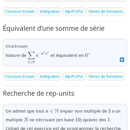
Concours Ensam
Intégration
Mp/Pc/Psi
Séries de fonctions
Équivalent d’une somme de série
(Oral Ensam)
∑
{\displaystyle\sum_{n\ge0}\text{e}^{-
{0^+}
2
2
−
+
n
x
Nature de
e
et équivalent en
0
n^2x^2}}
≥
0
n
Concours Ensam
Intégration
Mp/Pc/Psi
Séries de fonctions
Recherche de rep-units
{n\in\mathbb{N}}
{5}
N
On admet que tout
∈
impair non multiple de
5
a un
n
{N}
{10}
{1}
multiple
ne s’écrivant (en base
10
) qu’avec des
1
.
N
L’objet de cet exercice est de programmer la recherche