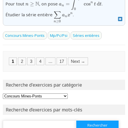
∫
N
n
Pour tout
≥
, on pose
=
c
o
s
d
.
n
a
t
t
\cos^{n}t\,\text{d}t}
n
0
∑
{\displaystyle\sum_{n\ge0}a_n
n
Étudier la série entière
.
a
x
n
≥
0
n
Concours Mines-Ponts
Mp/Pc/Psi
Séries entières
Posts
1
2
3
4
…
17
Next →
navigation
Recherche d'exercices par catégorie
Recherche d’exercices par mots-clés
Rechercher :