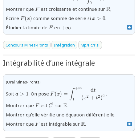
t}}
\,\text{d}t}
0
{F}
{\mathbb{R
R
Montrer que
est croissante et continue sur
,
F
{F(x)}
{x>0}
Écrire
(
)
comme somme de série si
>
0
.
F
x
x
{F}
{+\infty}
Étudier la limite de
en
+
∞
.
F
Concours Mines-Ponts
Intégration
Mp/Pc/Psi
Intégrabilité d’une intégrale
(Oral Mines-Ponts)
+
∞
d
{a>1}
{F(x)=\displaystyle\int_{1}^{+\in
t
∫
Soit
>
1
. On pose
(
)
=
.
a
F
x
\!\!\!\dfrac{\text{d}t}
a
2
2
(
+
)
x
t
1
{\left(x^{2}+t^{2}\right)^{a}}}
{F}
{\mathcal{C}^{1}}
{\mathbb{R}}
R
1
Montrer que
est
sur
.
C
F
Montrer qu’elle vérifie une équation différentielle.
{F}
{\mathbb{R}}
R
Montrer que
est intégrable sur
.
F