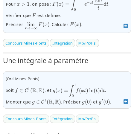
sh
{x>1}
{F(x)=\displaystyle\int_{0}^{+\i
t
∫
−
x
t
Pour
>
1
, on pose :
(
)
=
d
.
x
F
x
e
t
e^{-x t} \dfrac{\,\text{sh} t}{t}
t
0
\mathrm{d} t}
{F}
Vérifier que
est définie.
F
{\displaystyle\lim_{x\to+\infty}F(x)}
{F(x)}
Préciser
l
i
m
(
)
. Calculer
(
)
.
F
x
F
x
→
+
∞
x
Concours Mines-Ponts
Intégration
Mp/Pc/Psi
Une intégrale à paramètre
(Oral Mines-Ponts)
1
{f\in\mathcal{C}^{1}
{g(x)=\!\displaystyle\int_{0}^{1}
∫
R
R
1
Soit
∈
(
,
)
, et
(
)
=
(
)
l
n
(
)
d
.
C
f
g
x
f
x
t
t
t
(\mathbb{R},\mathbb{R})}
t)\ln(t)\mathrm{d}t}
0
{g\in\mathcal{C}^{1}
{g(0)}
{g'(0)}
R
R
1
′
Monter que
∈
(
,
)
. Préciser
(
0
)
et
(
0
)
.
C
g
g
g
(\mathbb{R},\mathbb{R})}
Concours Mines-Ponts
Intégration
Mp/Pc/Psi