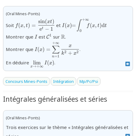
(Oral Mines-Ponts)
+
∞
s
i
n
(
)
{f(x,t)=\dfrac{\sin
{I(x)\!\!=\!\displaystyle\int
x
t
∫
Soit
(
,
)
=
et
(
)
=
(
,
)
d
f
x
t
I
x
f
x
t
t
(x t)}
e
−
1
t
0
{\text{e}^{t}-1}}
{I}
{\mathcal{C}^{1}}
{\mathbb{R}}
R
1
Montrer que
est
sur
.
C
I
+
∞
{I(x)=\displaystyle\sum_{n=1}^{+\infty
x
∑
Montrer que
(
)
=
.
I
x
{k^{2}+x^{2}}}
2
2
+
k
x
=
1
n
{\displaystyle\lim_{x\to+\infty}I(x)}
En déduire
l
i
m
(
)
.
I
x
→
+
∞
x
Concours Mines-Ponts
Intégration
Mp/Pc/Psi
Intégrales généralisées et séries
(Oral Mines-Ponts)
Trois exercices sur le thème « Intégrales généralisées et