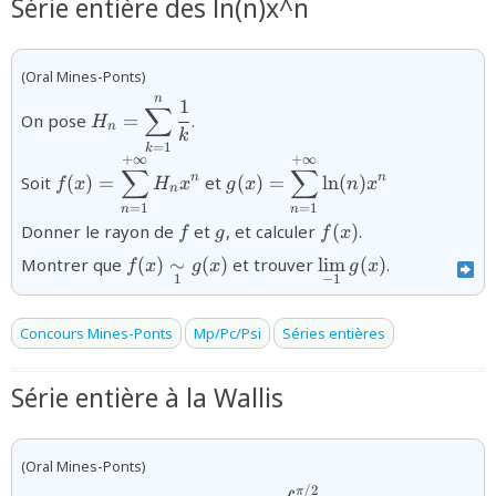
Série entière des ln(n)x^n
(Oral Mines-Ponts)
n
{H_n=\displaystyle\sum_{k=1}^{n}\dfrac{1
1
∑
On pose
=
.
H
{k}}
n
k
=
1
k
+
∞
+
∞
{f(x)=\displaystyle\sum_{n=1}^{+\infty}H_n
{g(x)=\displaystyle\sum_{n=
∑
∑
n
n
Soit
(
)
=
et
(
)
=
l
n
(
)
f
x
H
x
g
x
n
x
x^{n}}
\ln (n) x^{n}}
n
=
1
=
1
n
n
{f}
{g}
{f(x)}
Donner le rayon de
et
, et calculer
(
)
.
f
g
f
x
{f(x)
{\displaystyle\lim_
Montrer que
(
)
∼
(
)
et trouver
l
i
m
(
)
.
f
x
g
x
g
x
\underset{1}\sim
1
−
1
g(x)}
Concours Mines-Ponts
Mp/Pc/Psi
Séries entières
Série entière à la Wallis
(Oral Mines-Ponts)
/2
{n\ge\mathbb{N}}
{a_{n}=\displaystyle\int_{0}
π