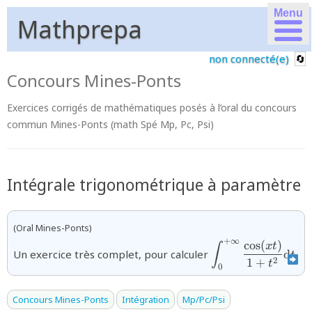
Menu
Mathprepa
non connecté(e)
Concours Mines-Ponts
Exercices corrigés de mathématiques posés à l’oral du concours
commun Mines-Ponts (math Spé Mp, Pc, Psi)
Intégrale trigonométrique à paramètre
(Oral Mines-Ponts)
+
∞
c
o
s
(
)
{\displaystyle\in
x
t
∫
Un exercice très complet, pour calculer
d
.
t
(xt)}{1+t^{2}}\
2
1
+
t
0
Concours Mines-Ponts
Intégration
Mp/Pc/Psi