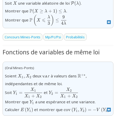
{X}
{\mathcal{P}
Soit
une variable aléatoire de loi
(
)
.
P
X
λ
(\lambda)}
{\mathbb{P}
P
Montrer que
(
≥
+
1
)
≤
.
X
λ
λ
(X\geq
9
{\mathbb{P}\left(X\leqslant
(
)
λ
P
⩽
Montrer que
≤
\lambda + 1)
X
\dfrac{\lambda}{3}\right)
3
4
λ
\leq
\leq \dfrac{9}{4\lambda}}
\lambda}
Concours Mines-Ponts
Mp/Pc/Psi
Probabilités
Fonctions de variables de même loi
(Oral Mines-Ponts)
{X_{1},X_{2}}
{\mathbb{R}^{+
R
+∗
Soient
,
deux v.a.r à valeurs dans
,
X
X
1
2
indépendantes et de même loi.
X
X
{Y_{1}=\dfrac{X_{1}}
{Y_{2}=\dfrac{X_{2}}
1
2
Soit
=
et
=
Y
Y
1
2
{X_{1}+X_{2}}}
{X_{1}+X_{2}}}
+
+
X
X
X
X
1
2
1
2
{Y_{1}}
Montrer que
a une espérance et une variance.
Y
1
{E\left(Y_{1}\right)}
{\text{cov}\left(Y_{1},
Calculer
(
)
et montrer que
cov
(
,
)
=
−
(
)
.
E
Y
Y
Y
V
Y
1
1
2
1
=-V\left(Y_{1}\right)}