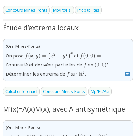
Concours Mines-Ponts
Mp/Pc/Psi
Probabilités
Étude d’extrema locaux
(Oral Mines-Ponts)
{f(x,y)=\left(x^{2}+y^{2}\right)^{x}}
{f(0,0)=1}
x
2
2
On pose
(
,
)
=
+
et
(
0
,
0
)
=
1
(
)
f
x
y
x
y
f
{f}
{(0,0)}
Continuité et dérivées partielles de
en
(
0
,
0
)
?
f
{f}
{\mathbb{R}^{2}}
R
2
Déterminer les extrema de
sur
.
f
Calcul différentiel
Concours Mines-Ponts
Mp/Pc/Psi
M'(x)=A(x)M(x), avec A antisymétrique
(Oral Mines-Ponts)
{A\in\mathcal{C}
{M\in\mathcal{C}^1(\mathb
1