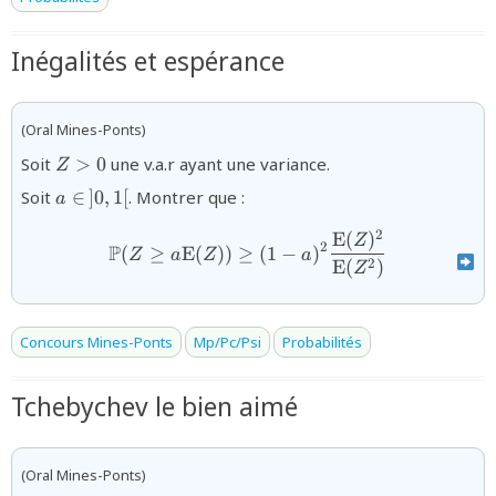
Inégalités et espérance
(Oral Mines-Ponts)
{Z>0}
Soit
>
0
une v.a.r ayant une variance.
Z
{a
Soit
∈
]
0
,
1
[
. Montrer que :
a
\in\,]0,1[}
2
E
(
)
{\mathbb{P}(Z\geq a\math
Z
2
P
(
≥
E
(
))
≥
(
1
−
)
Z
a
Z
a
2
E
(
)
Z
Concours Mines-Ponts
Mp/Pc/Psi
Probabilités
Tchebychev le bien aimé
(Oral Mines-Ponts)