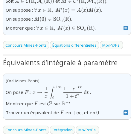
R
R
R
R
Soit
∈
(
,
(
))
et
∈
(
,
(
))
.
C
A
C
M
A
M
n
n
(\mathbb{R},\mathcal{A}_{n}
(\mathbb{R}))}
{\forall\,x\in\mathbb{R},\;M'(x)=A(x)
R
′
On suppose :
∀
∈
,
(
)
=
(
)
(
)
.
x
M
x
A
x
M
x
(\mathbb{R}))}
{M(0)\in\mathrm{SO}_{n}
R
On suppose :
(
0
)
∈
SO
(
)
.
M
n
(\mathbb{R})}
{\forall\,x\in\mathbb{R},\;
R
R
Montrer que :
∀
∈
,
(
)
∈
SO
(
)
.
x
M
x
n
M(x)\in\mathrm{SO}_{n}
(\mathbb{R})}
Concours Mines-Ponts
Équations différentielles
Mp/Pc/Psi
Équivalents d’intégrale à paramètre
(Oral Mines-Ponts)
+
∞
−
1
1
−
{F\colon x \rightarrow
t
x
e
∫
On pose
:
→
d
.
F
x
t
\dfrac{1}{x}
2
1
+
x
t
0
\displaystyle\int_{0}^{+\infty}
{F}
{\mathcal{C}^{2}}
{\mathbb{R}^{+*}}
R
2
+∗
Montrer que
est
sur
.
C
F
\dfrac{1-e^{-t x}}{1+t^{2}}
{F}
{+\infty}
{0}
Trouver un équivalent de
en
+
∞
, et en
0
.
F
\,\text{d}t}
Concours Mines-Ponts
Intégration
Mp/Pc/Psi