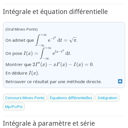
Intégrale et équation différentielle
(Oral Mines-Ponts)
+
∞
{\displaystyle\int_{-
∫
2
−
t
On admet que
e
d
=
.
t
π
\infty}^{+\infty}
−
∞
\text{e}^{-
+
∞
{I(x)=\displaystyle\int_{-
∫
2
−
t
x
t
On pose
(
)
=
e
d
.
I
x
t
t^{2}}\,\text{d}t=\sqrt
\infty}^{+\infty}
−
∞
\pi}
\text{e}^{t x-
{2I''(x)-
′′
′
Montrer que
2
(
)
−
(
)
−
(
)
=
0
.
I
x
x
I
x
I
x
t^{2}}\,\text{d}t}
x I'(x)-
{I(x)}
En déduire
(
)
.
I
x
I(x)=0}
Retrouver ce résultat par une méthode directe.
Concours Mines-Ponts
Équations différentielles
Intégration
Mp/Pc/Psi
Intégrale à paramètre et série