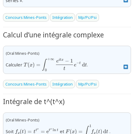
séries ».
Concours Mines-Ponts
Intégration
Mp/Pc/Psi
Calcul d’une intégrale complexe
(Oral Mines-Ponts)
+
∞
−
1
{T(x)=\displaystyle\int_{0}^{+\infty}\dfrac
i
t
x
e
∫
−
t
Calculer
(
)
=
d
.
T
x
e
t
t x}-1}{t} e^{-t}\,\text{d}t}
t
0
Concours Mines-Ponts
Intégration
Mp/Pc/Psi
Intégrale de t^(t^x)
(Oral Mines-Ponts)
1
{f_x(t)=t^{t^x}=\text{e}^{t^x\ln
{F(x)=\displaystyle\int_{0}
∫
x
x
l
n
Soit
(
)
=
=
e
et
(
)
=
(
)
d
.
t
t
t
f
t
t
F
x
f
t
t
x
x