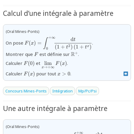
Calcul d’une intégrale à paramètre
(Oral Mines-Ponts)
+
∞
d
{F(x)=\displaystyle\int_{0}^{+\infty}\!\!\!
t
∫
On pose
(
)
=
.
F
x
\dfrac{\text{d}t}
2
(
1
+
)
(
1
+
)
x
t
t
0
{\left(1+t^{2}\right)\left(1+t^{x}\right)}}
{F}
{\mathbb{R}^{+}}
R
+
Montrer que
est définie sur
.
F
{F(0)}
{\displaystyle\lim_{x\rightarrow
Calculer
(
0
)
et
l
i
m
(
)
.
F
F
x
→
+
∞
+\infty}F(x)}
x
{F(x)}
{x\gt0}
Calculer
(
)
pour tout
>
0
.
F
x
x
Concours Mines-Ponts
Intégration
Mp/Pc/Psi
Une autre intégrale à paramètre
(Oral Mines-Ponts)
+
∞