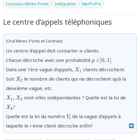
Concours Mines-Ponts
Intégration
Mp/Pc/Psi
Le centre d’appels téléphoniques
(Oral Mines-Ponts et Centrale)
{n}
Un centre d’appel doit contacter
clients.
n
{p\in
Chacun décroche avec une probabilité
∈
]
0
,
1
[
.
p
]0,1[}
{X_{1}}
Dans une 1ère vague d’appels,
clients décrochent.
X
1
{X_{2}}
Soit
le nombre de clients qui ne décrochent qu’à la
X
2
deuxième vague, etc.
{X_{1},X_{2}}
{X_k
,
sont-elles indépendantes ? Quelle est la loi de
X
X
1
2
?
X
k
{Y_{i}}
Quelle est la loi du numéro
de la vague d’appels à
Y
i
laquelle le i-ème client décroche enfin?