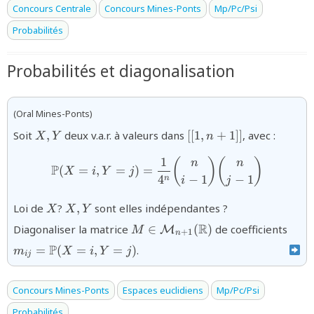
Concours Centrale
Concours Mines-Ponts
Mp/Pc/Psi
Probabilités
Probabilités et diagonalisation
(Oral Mines-Ponts)
{X,Y}
{[[1,n+1]]}
Soit
,
deux v.a.r. à valeurs dans
[[
1
,
+
1
]]
, avec :
X
Y
n
1
{\mathbb{P}(X=i,Y=j)=\df
(
)
(
)
n
n
P
(
=
,
=
)
=
X
i
Y
j
4
−
1
−
1
n
i
j
{X}
{X,Y}
Loi de
?
,
sont elles indépendantes ?
X
X
Y
{M\in\mathcal{M}_{n+1}
{m_
R
Diagonaliser la matrice
∈
(
)
de coefficients
M
M
+
1
n
(\mathbb{R})}
(X=i
P
=
(
=
,
=
)
.
m
X
i
Y
j
ij
Concours Mines-Ponts
Espaces euclidiens
Mp/Pc/Psi
Probabilités