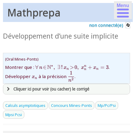
Menu
Mathprepa
non connecté(e)
Développement d’une suite implicite
(Oral Mines-Ponts)
{\forall\,n\!\in\!\mathbb{N}^{*},\;\ex
N
∗
Montrer que :
∀
∈
,
∃
!
>
0
,
+
=
3
.
n
n
x
x
x
n
n
n
1
{x_{n}}
{\dfrac{1}
Développer
à la précision
.
x
n
2
{n^2}}
n
Cliquer ici pour voir (ou cacher) le corrigé
avoir
une souscription active sur mathprepa
Calculs asymptotiques
Concours Mines-Ponts
Mp/Pc/Psi
et être
connecté au site
Mpsi Pcsi
revenir à
la page d'accueil