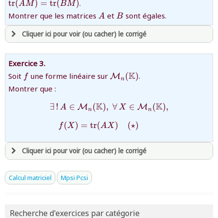
revenir à
la page d'accueil
tr
(
)
=
tr
(
)
.
A
M
BM
(BM)}
ou tester
la page d'extraits libres
{A}
{B}
Montrer que les matrices
et
sont égales.
A
B
ou consulter
le plan du site
Cliquer ici pour voir (ou cacher) le corrigé
avoir
une souscription active sur mathprepa
Exercice 3.
et être
connecté au site
{f}
{{\mathcal
K
Soit
une forme linéaire sur
(
)
.
M
f
n
M}_n(\mathbb{K})}
Montrer que :
revenir à
la page d'accueil
K
K
∃
!
∈
(
)
,
∀
∈
(
)
,
{\begin{array}{l}\exists\
M
M
A
X
n
n
ou tester
la page d'extraits libres
ou consulter
le plan du site
(
)
=
tr
(
)
(
⋆
)
f
X
A
X
Cliquer ici pour voir (ou cacher) le corrigé
avoir
une souscription active sur mathprepa
Calcul matriciel
Mpsi Pcsi
et être
connecté au site
Recherche d'exercices par catégorie
revenir à
la page d'accueil