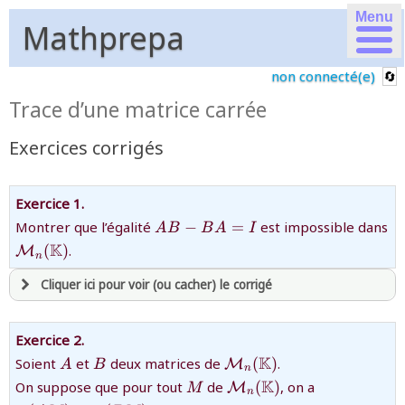
Menu
Mathprepa
non connecté(e)
Trace d’une matrice carrée
Exercices corrigés
Exercice 1.
{AB-
Montrer que l’égalité
−
=
est impossible dans
A
B
B
A
I
BA=I}
{\mathcal{M}_
K
(
)
.
M
n
n(\mathbb{K})}
Cliquer ici pour voir (ou cacher) le corrigé
avoir
une souscription active sur mathprepa
Exercice 2.
et être
connecté au site
{A}
{B}
{\mathcal{M}_
K
Soient
et
deux matrices de
(
)
.
M
A
B
n
n(\mathbb{K})}
{M}
{\mathcal{M}_
{\text{tr}
K
On suppose que pour tout
de
(
)
, on a
M
M
n
n(\mathbb{K})}
(AM)=\text