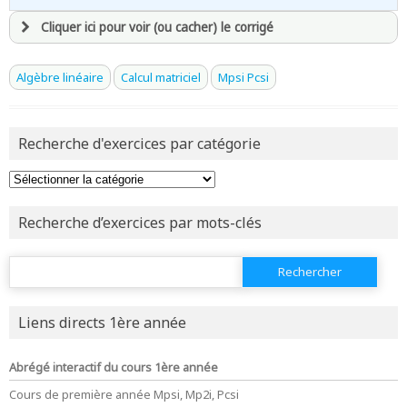
Cliquer ici pour voir (ou cacher) le corrigé
avoir
une souscription active sur mathprepa
Algèbre linéaire
Calcul matriciel
Mpsi Pcsi
et être
connecté au site
Recherche d'exercices par catégorie
revenir à
la page d'accueil
ou tester
la page d'extraits libres
ou consulter
le plan du site
Recherche d’exercices par mots-clés
Rechercher :
Liens directs 1ère année
Abrégé interactif du cours 1ère année
Cours de première année Mpsi, Mp2i, Pcsi