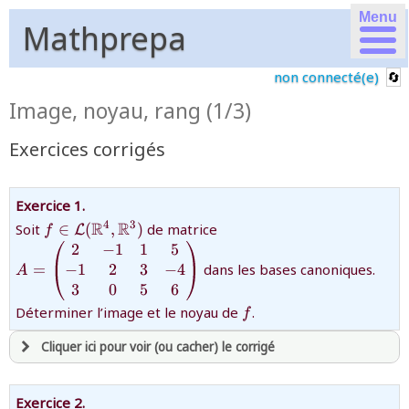
Menu
Mathprepa
non connecté(e)
Image, noyau, rang (1/3)
Exercices corrigés
Exercice 1.
{f\in\mathcal{L}
{A=\begin{pmatrix}2&-1
R
R
4
3
Soit
∈
(
,
)
de matrice
L
f
(\mathbb{R}^4,\mathbb{R}^3)}
1&2&3&-4\cr3&0&5&6\en
2
−
1
1
5
−
1
2
3
−
4
=
dans les bases canoniques.
A
3
0
5
6
{f}
Déterminer l’image et le noyau de
.
f
Cliquer ici pour voir (ou cacher) le corrigé
avoir
une souscription active sur mathprepa
Exercice 2.