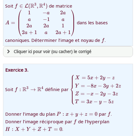
et être
connecté au site
{f\in\mathcal{L}
{A=\begin{pmatrix}1&-
R
R
3
4
Soit
∈
(
,
)
de matrice
L
f
(\mathbb{R}^3,\mathbb{R}^4)}
a&2a\cr a&-1&a\cr
1
−
2
a
a
2a&2a&1\cr
−
1
a
a
revenir à
la page d'accueil
=
dans les bases
A
2a+1&a&2a+1\end{pmatr
2
2
1
a
a
ou tester
la page d'extraits libres
2
+
1
2
+
1
a
a
a
ou consulter
le plan du site
{f}
canoniques. Déterminer l’image et noyau de
.
f
Cliquer ici pour voir (ou cacher) le corrigé
avoir
une souscription active sur mathprepa
Exercice 3.
⎧
et être
connecté au site
{f:\mathbb{R}^3\rightarrow\mathbb{R}^4}
{\begin{cases}X=5x+2y-
=
5
+
2
−
X
x
y
z
z&\cr Y=-8x-3y+2z&\cr
⎨
=
−
8
−
3
+
2
Y
x
y
z
R
R
3
4
Soit
:
→
définie par
Z=-x-2y-3z& \cr T=3x-
f
⎩
revenir à
la page d'accueil
=
−
−
2
−
3
Z
x
y
z
y-5z\end{cases}}
ou tester
la page d'extraits libres
=
3
−
−
5
T
x
y
z
ou consulter
le plan du site
{P:x+y+z=0}
f
Donner l’image du plan
:
+
+
=
0
par
.
P
x
y
z
f
f
{H:X+Y+
Donner l’image réciproque par
de l’hyperplan
f
:
+
+
+
=
0
.
H
X
Y
Z
T