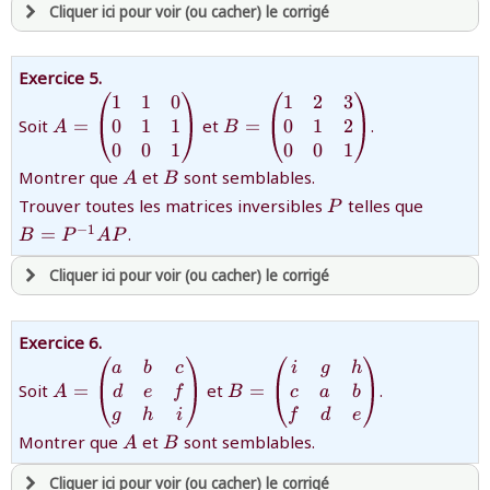
Cliquer ici pour voir (ou cacher) le corrigé
avoir
une souscription active sur mathprepa
Exercice 5.
et être
connecté au site
1
1
0
1
2
3
{A=\begin{pmatrix}1&1&0\\0&1&1\\
{B=\begin{pmatrix}1&2&3\\
0&0&1\end{pmatrix}}
0&1&2\\0&0&1\end{pmatrix
0
1
1
0
1
2
Soit
=
et
=
.
A
B
0
0
1
0
0
1
revenir à
la page d'accueil
{A}
{B}
Montrer que
et
sont semblables.
A
B
ou tester
la page d'extraits libres
{P}
{B=P^
Trouver toutes les matrices inversibles
telles que
P
ou consulter
le plan du site
−
1
=
.
B
P
A
P
Cliquer ici pour voir (ou cacher) le corrigé
avoir
une souscription active sur mathprepa
Exercice 6.
et être
connecté au site
{A=\begin{pmatrix}a&b&c\\
{B=\begin{pmatrix}i&g&h\
a
b
c
i
g
h
d&e&f\\g&h&i
Soit
=
et
=
.
d
e
f
c
a
b
A
B
\end{pmatrix}}
g
h
i
f
d
e
revenir à
la page d'accueil
{A}
{B}
Montrer que
et
sont semblables.
A
B
ou tester
la page d'extraits libres
ou consulter
le plan du site
Cliquer ici pour voir (ou cacher) le corrigé