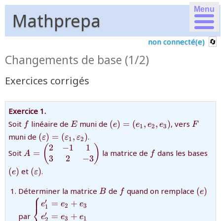
Menu
Mathprepa
non connecté(e)
Changements de base (1/2)
Exercices corrigés
Exercice 1.
{f}
{E}
{(e)=
{F}
Soit
linéaire de
muni de
(
)
=
(
,
,
)
, vers
f
E
e
e
e
e
F
1
2
3
(e_1,e_2,e_3)}
{(\varepsilon)=
muni de
(
)
=
(
,
)
.
ε
ε
ε
1
2
(\varepsilon_1,\varepsilon_2)}
2
−
1
1
{A=\begin{pmatrix}2&-1&1\cr3&2&-3\end{pmat
{f}
{(e
(
)
Soit
=
la matrice de
dans les bases
A
f
3
2
−
3
{(\varepsilon)}
(
)
et
(
)
.
e
ε
{B}
{f}
{(e)}
Déterminer la matrice
de
quand on remplace
(
)
B
f
e
⎧
{\begin{cases}e'_1=e_2+e_3\\e'_2=e_3+e_1\\
′
=
+
e
e
e
2
3
⎨
1
′
par
=
+
e
e
e
3
1
2