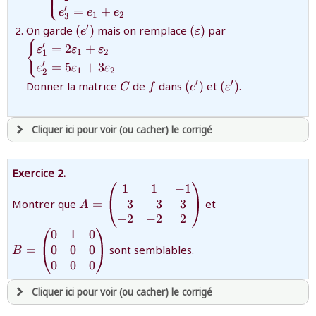
⎩
′
=
+
e
e
e
1
2
3
{(e')}
{(\varepsilon)}
{\begin{cases}\
′
On garde
(
)
mais on remplace
(
)
par
e
ε
{
′
=
2
+
ε
ε
ε
1
2
1
′
=
5
+
3
ε
ε
ε
1
2
2
{C}
{f}
{(e')}
{(\varepsilon')}
′
′
Donner la matrice
de
dans
(
)
et
(
)
.
C
f
e
ε
Cliquer ici pour voir (ou cacher) le corrigé
avoir
une souscription active sur mathprepa
Exercice 2.
et être
connecté au site
1
1
−
1
{A=\begin{pmatrix}1&1&-1\cr-
{B=\begin{pmat
3&-3&3\cr
−
3
−
3
3
Montrer que
=
et
A
-2&-2&2\end{pmatrix}}
−
2
−
2
2
revenir à
la page d'accueil
0
1
0
ou tester
la page d'extraits libres
0
0
0
=
sont semblables.
B
ou consulter
le plan du site
0
0
0
Cliquer ici pour voir (ou cacher) le corrigé