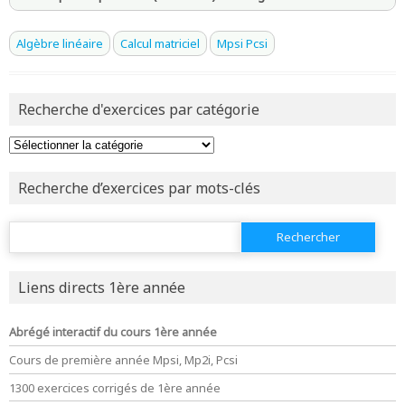
avoir
une souscription active sur mathprepa
Algèbre linéaire
Calcul matriciel
Mpsi Pcsi
et être
connecté au site
Recherche d'exercices par catégorie
revenir à
la page d'accueil
ou tester
la page d'extraits libres
ou consulter
le plan du site
Recherche d’exercices par mots-clés
Rechercher :
Liens directs 1ère année
Abrégé interactif du cours 1ère année
Cours de première année Mpsi, Mp2i, Pcsi
1300 exercices corrigés de 1ère année