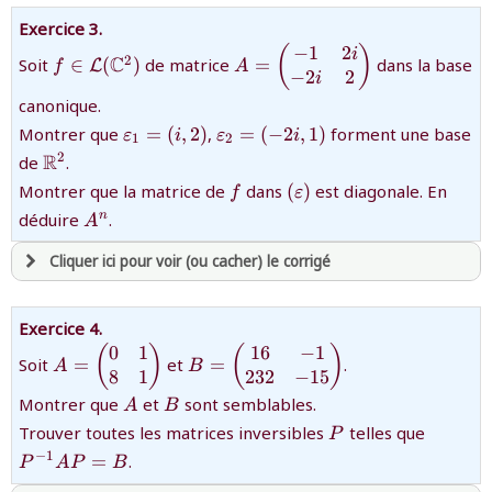
avoir
une souscription active sur mathprepa
Exercice 3.
et être
connecté au site
−
1
2
{f\in\mathcal{L}
{A=\begin{pmatrix}-1&2i\cr
(
)
i
C
2
Soit
∈
(
)
de matrice
=
dans la base
L
f
A
(\mathbb{C}^2)}
2i&2\end{pmatrix}}
−
2
2
i
canonique.
revenir à
la page d'accueil
{\varepsilon_1=
{\varepsilon_2=
Montrer que
=
(
,
2
)
,
=
(
−
2
,
1
)
forment une base
ε
i
ε
i
ou tester
la page d'extraits libres
1
2
(i,2)}
(-2i,1)}
{\mathbb{R}^2}
R
2
de
.
ou consulter
le plan du site
{f}
{(\varepsilon)}
Montrer que la matrice de
dans
(
)
est diagonale. En
f
ε
{A^n}
déduire
.
n
A
Cliquer ici pour voir (ou cacher) le corrigé
avoir
une souscription active sur mathprepa
Exercice 4.
et être
connecté au site
0
1
16
−
1
{A=\begin{pmatrix}0&1\cr8&1\end{pmatrix}}
{B=\begin{pmatrix}16&-1\cr232&
(
)
(
)
Soit
=
et
=
.
A
B
8
1
232
−
15
{A}
{B}
Montrer que
et
sont semblables.
A
B
revenir à
la page d'accueil
{P}
{P^{-
Trouver toutes les matrices inversibles
telles que
P
ou tester
la page d'extraits libres
−
1
=
.
ou consulter
le plan du site
P
A
P
B