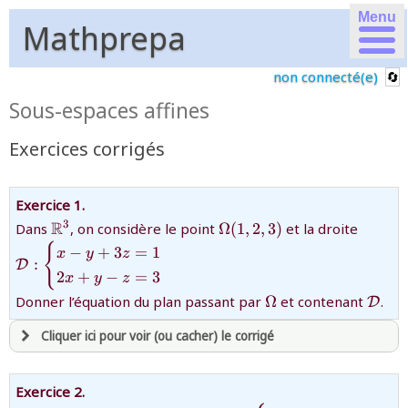
Menu
Mathprepa
non connecté(e)
Sous-espaces affines
Exercices corrigés
Exercice 1.
\mathbb{R}^3
{\Omega(1,2,3)}
{\math
R
3
Dans
, on considère le point
Ω
(
1
,
2
,
3
)
et la droite
y+3z=
{
−
+
3
=
1
x
y
z
:
z=3\en
D
2
+
−
=
3
x
y
z
{\Omega}
{\ma
Donner l’équation du plan passant par
Ω
et contenant
.
D
Cliquer ici pour voir (ou cacher) le corrigé
avoir
une souscription active sur mathprepa
Exercice 2.
et être
connecté au site