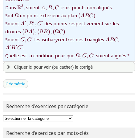
et être
connecté au site
\mathbb{R}^3
{A,B,C}
R
3
Dans
, soient
,
,
trois points non alignés.
A
B
C
{\Omega}
{(ABC)}
Soit
Ω
un point extérieur au plan
(
)
.
A
BC
{A',B',C'}
′
′
′
revenir à
la page d'accueil
Soient
,
,
des points respectivement sur les
A
B
C
ou tester
la page d'extraits libres
{(\Omega
droites
(
Ω
)
,
(
Ω
)
,
(
Ω
)
.
A
B
C
A),
ou consulter
le plan du site
{G,G'}
{ABC}
{A'B'C
′
Soient
,
les isobarycentres des triangles
,
G
G
A
BC
(\Omega
′
′
′
.
A
B
C
B),
{\Omega
′
Quelle est la condition pour que
Ω
,
,
soient alignés ?
(\Omega
G
G
,G,G'}
C)}
Cliquer ici pour voir (ou cacher) le corrigé
avoir
une souscription active sur mathprepa
Géométrie
et être
connecté au site
Recherche d'exercices par catégorie
revenir à
la page d'accueil
ou tester
la page d'extraits libres
ou consulter
le plan du site
Recherche d’exercices par mots-clés