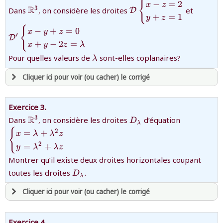
{
\mathbb{R}^3
{\mathcal{D}\begin{ca
{\math
−
=
2
x
z
R
3
Dans
, on considère les droites
et
D
z=2\cr y+z=1\end{cas
y+z=0\
+
=
1
y
z
2z=\la
revenir à
la page d'accueil
{
−
+
=
0
x
y
z
′
D
ou tester
la page d'extraits libres
+
−
2
=
x
y
z
λ
ou consulter
le plan du site
{\lambda}
Pour quelles valeurs de
sont-elles coplanaires?
λ
Cliquer ici pour voir (ou cacher) le corrigé
avoir
une souscription active sur mathprepa
Exercice 3.
et être
connecté au site
\mathbb{R}^3
{D_\lambda}
{\begin{c
R
3
Dans
, on considère les droites
d’équation
D
λ
y=\lambda
{
2
=
+
x
λ
λ
z
2
revenir à
la page d'accueil
=
+
y
λ
λ
z
ou tester
la page d'extraits libres
Montrer qu’il existe deux droites horizontales coupant
ou consulter
le plan du site
{D_\lambda}
toutes les droites
.
D
λ
Cliquer ici pour voir (ou cacher) le corrigé
avoir
une souscription active sur mathprepa
Exercice 4.