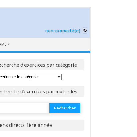
non connecté(e)
AML
echerche d'exercices par catégorie
echerche d’exercices par mots-clés
ercher :
iens directs 1ère année