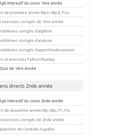
égé interactif du cours 1ère année
rs de première année Mpsi, Mp2i, Pcsi
0 exercices corrigés de 1ère année
problèmes corrigés d'algèbre
problèmes corrigés d'analyse
problèmes corrigés d'approfondissement
rs et exercices Python/Numpy
 Quiz de 1ère année
iens directs 2nde année
égé interactif du cours 2nde année
rs de deuxième année Mp, Mpi, Pc, Psi
(C\cup A)\\\\\quad=(A\cap B)\cup(B\cap C)\cup(C\ca
0 exercices corrigés de 2nde année
 planches de Centrale-Supélec