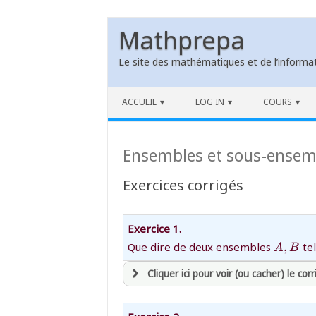
Mathprepa
Le site des mathématiques et de l’informat
Skip to content
ACCUEIL
LOG IN
COURS
Ensembles et sous-ensem
Exercices corrigés
Exercice 1.
{A,B}
Que dire de deux ensembles
,
te
A
B
Cliquer ici pour voir (ou cacher) le corr
avoir
une souscription active sur ma