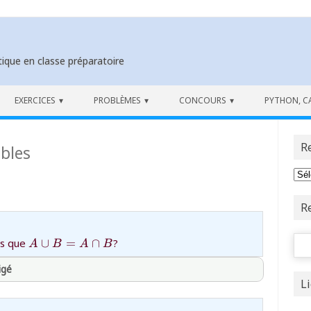
ique en classe préparatoire
EXERCICES
PROBLÈMES
CONCOURS
PYTHON, C
R
bles
R
Rech
{A\cup
ls que
∪
=
∩
?
A
B
A
B
B=A\cap
igé
B}
L
thprepa