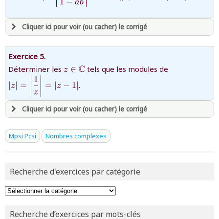
\overline{a}b}}\right|=1\Leftrightarrow
1
−
a
b
ou tester
la page d'extraits libres
(\left|a\right|=1}
ou consulter
le plan du site
Cliquer ici pour voir (ou cacher) le corrigé
avoir
une souscription active sur mathprepa
Exercice 5.
et être
connecté au site
{z\in\mathbb{C}}
{|z|=\left|\d
C
Déterminer les
∈
tels que les modules de
z
1z\right|=|z-
1
∣
∣
=
=
∣
−
1∣
.
z
z
z
revenir à
la page d'accueil
ou tester
la page d'extraits libres
Cliquer ici pour voir (ou cacher) le corrigé
ou consulter
le plan du site
avoir
une souscription active sur mathprepa
Mpsi Pcsi
Nombres complexes
et être
connecté au site
Recherche d'exercices par catégorie
revenir à
la page d'accueil
ou tester
la page d'extraits libres
ou consulter
le plan du site
Recherche d’exercices par mots-clés