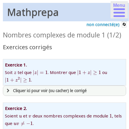
Menu
Mathprepa
non connecté(e)
Nombres complexes de module 1 (1/2)
Exercices corrigés
Exercice 1.
{z}
{\left|z\right|=1}
{|1+z|\geq
{|1+z^{2
Soit
tel que
∣
∣
=
1
. Montrer que
∣1
+
∣
≥
1
ou
z
z
z
1}
1}
2
∣1
+
∣
≥
1
.
z
Cliquer ici pour voir (ou cacher) le corrigé
avoir
une souscription active sur mathprepa
Exercice 2.
et être
connecté au site
{u}
{v}
{1}
Soient
et
deux nombres complexes de module
1
, tels
u
v
{uv\ne-
que

=
−
1
.
uv
1}