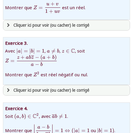
revenir à
la page d'accueil
+
u
v
{Z=\dfrac{u+v}
Montrer que
=
est un réel.
ou tester
la page d'extraits libres
Z
1
+
{1+uv}}
uv
ou consulter
le plan du site
Cliquer ici pour voir (ou cacher) le corrigé
avoir
une souscription active sur mathprepa
Exercice 3.
et être
connecté au site
{\left|a\right|=\left|b\right|=1}
{a\ne
{z\in\mathbb{C}}
{Z=\dfrac{z+ab\ove
C
Avec
∣
∣
=
∣
∣
=
1
,

=
,
∈
, soit
a
b
a
b
z
b}
(a+b)}{a-b}}
+
−
(
+
)
z
ab
z
a
b
=
Z
−
a
b
revenir à
la page d'accueil
ou tester
la page d'extraits libres
{Z^{2}}
2
Montrer que
est réel négatif ou nul.
Z
ou consulter
le plan du site
Cliquer ici pour voir (ou cacher) le corrigé
avoir
une souscription active sur mathprepa
Exercice 4.
et être
connecté au site
{(a,b)\in\mathbb{C}^2}
{\overline{a}b\ne1}
C
2
Soit
(
,
)
∈
, avec

=
1
.
a
b
a
b
−
{\left|{\dfrac{a-b}{1-
{\left|b\right|
a
b
Montrer que
=
1
⇔
(
∣
∣
=
1
ou
∣
∣
=
1
)
.
revenir à
la page d'accueil
a
b