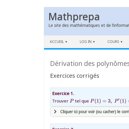
Mathprepa
Le site des mathématiques et de l’informat
Skip to content
ACCUEIL
LOG IN
COURS
Dérivation des polynômes
Exercices corrigés
Exercice 1.
{P}
{P(1)=3,\;P'(1)
′
Trouver
tel que
(
1
)
=
3
,
(
1
)
P
P
P
Cliquer ici pour voir (ou cacher) le corr
avoir
une souscription active sur ma