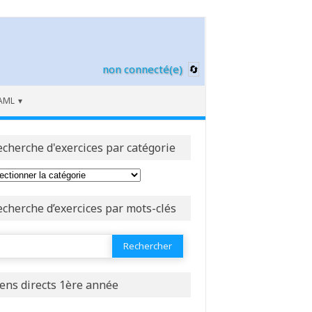
non connecté(e)
AML
echerche d'exercices par catégorie
echerche d’exercices par mots-clés
ercher :
iens directs 1ère année