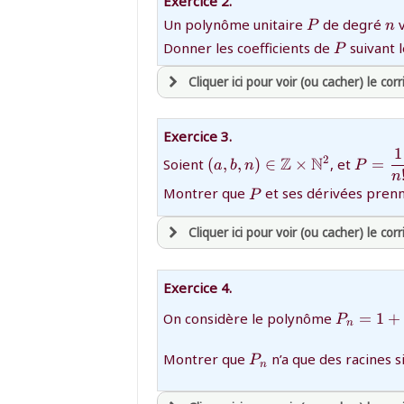
Exercice 2.
et être
connecté au site
{P}
{n
Un polynôme unitaire
de degré
v
P
n
{P}
Donner les coefficients de
suivant 
P
revenir à
la page d'accueil
Cliquer ici pour voir (ou cacher) le corr
ou tester
la page d'extraits libres
ou consulter
le plan du site
avoir
une souscription active sur ma
Exercice 3.
et être
connecté au site
1
{(a,b,n)\in\mathbb{Z}\t
{P=\df
Z
N
2
Soient
(
,
,
)
∈
×
, et
=
a
b
n
P
bX)^n
n
P
Montrer que
et ses dérivées prenn
P
revenir à
la page d'accueil
ou tester
la page d'extraits libres
Cliquer ici pour voir (ou cacher) le corr
ou consulter
le plan du site
avoir
une souscription active sur ma
Exercice 4.
et être
connecté au site
{P_n=1+
On considère le polynôme
=
1
+
P
n
{2!}+\cd
{n!}}
revenir à
la page d'accueil
{P_n}
Montrer que
n’a que des racines 
P
n
ou tester
la page d'extraits libres
ou consulter
le plan du site