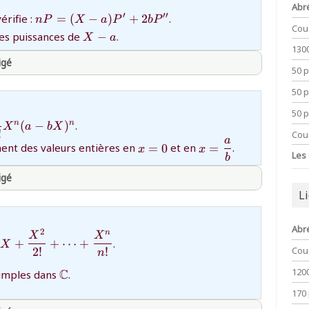
Abr
}
{nP=(X-
′
′′
érifie :
=
(
−
)
+
2
.
n
P
X
a
P
b
P
Cou
a)P'+2bP''}
{X-
les puissances de
−
.
X
a
a}
130
igé
50 
50 
thprepa
50 
imes\mathbb{N}^2}
rac1{n!}X^n(a-
(
−
)
.
n
n
X
a
b
X
!
}
Cou
a
{x=0}
{x=\dfrac
ent des valeurs entières en
=
0
et en
=
.
x
x
Les
b
ab}
igé
L
thprepa
Abr
2
n
X+\dfrac{X^2}
X
X
+
+
⋯
+
.
X
ots+\dfrac{X^n}
Cou
2
!
!
n
120
{\mathbb{C}}
C
simples dans
.
170