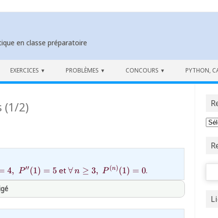
ique en classe préparatoire
EXERCICES
PROBLÈMES
CONCOURS
PYTHON, C
R
 (1/2)
R
Rech
=4,\;P''(1)=5}
{\forall\,
′′
(
)
=
4
,
(
1
)
=
5
et
∀
≥
3
,
(
1
)
=
0
.
n
P
n
P
n\ge3,\;P^{(n)}
igé
(1)=0}
L
thprepa