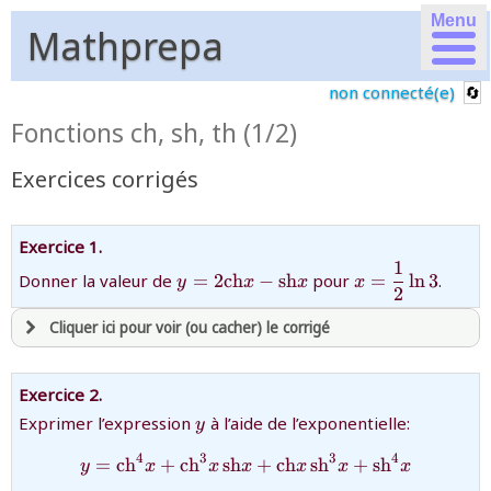
Menu
Mathprepa
non connecté(e)
Fonctions ch, sh, th (1/2)
Exercices corrigés
Exercice 1.
1
{y=2\text{ch}
{x=\dfrac12\ln
Donner la valeur de
=
2
ch
−
sh
pour
=
l
n
3
.
y
x
x
x
2
x-\text{sh} x}
Cliquer ici pour voir (ou cacher) le corrigé
avoir
une souscription active sur mathprepa
Exercice 2.
et être
connecté au site
y
Exprimer l’expression
à l’aide de l’exponentielle:
y
4
3
3
4
{y=\text{ch}^4x+\text{ch}
=
ch
+
ch
sh
+
ch
sh
+
sh
y
x
x
x
x
x
x
revenir à
la page d'accueil