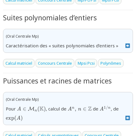
Suites polynomiales d’entiers
(Oral Centrale Mp)
Caractérisation des « suites polynomiales d’entiers »
Calcul matriciel
Concours Centrale
Mpsi Pcsi
Polynômes
Puissances et racines de matrices
(Oral Centrale Mp)
{A\in\mathcal{M}_n(\mathbb{K})}
{A^n,\,n\in\mathbb{Z}}
{A^{1/n}}
{\exp(
K
Z
1/
Pour
∈
(
)
, calcul de
,
∈
de
, de
n
n
M
A
A
n
A
n
e
x
p
(
)
A
Calcul matriciel
Calculs asymptotiques
Concours Centrale