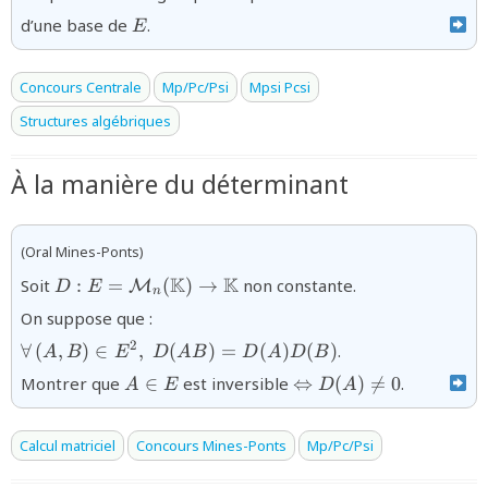
{E}
d’une base de
.
E
Concours Centrale
Mp/Pc/Psi
Mpsi Pcsi
Structures algébriques
À la manière du déterminant
(Oral Mines-Ponts)
{D :E=\mathcal{M}_{n}
K
K
Soit
:
=
(
)
→
non constante.
M
D
E
n
(\mathbb{K})\to\mathbb{\mathbb{K}}}
{\forall\,(A,B)\in
On suppose que :
E^2,\;D(AB)=D(A)D(B)}
2
∀
(
,
)
∈
,
(
)
=
(
)
(
)
.
A
B
E
D
A
B
D
A
D
B
{A\in
{\Leftrightarrow
Montrer que
∈
est inversible
⇔
(
)

=
0
.
A
E
D
A
E}
D(A)\neq 0}
Calcul matriciel
Concours Mines-Ponts
Mp/Pc/Psi