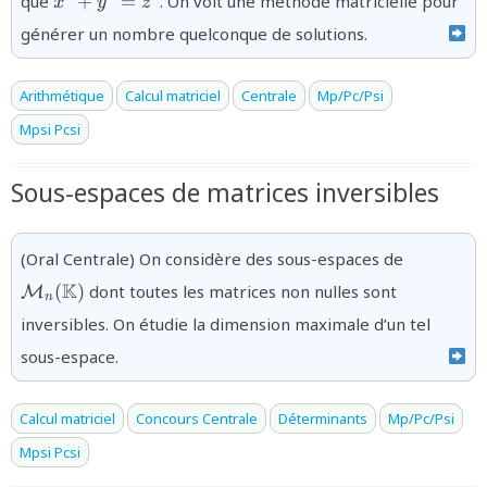
que
+
=
. On voit une méthode matricielle pour
x
y
z
générer un nombre quelconque de solutions.
Arithmétique
Calcul matriciel
Centrale
Mp/Pc/Psi
Mpsi Pcsi
Sous-espaces de matrices inversibles
{\mathca
(Oral Centrale) On considère des sous-espaces de
K
(
)
dont toutes les matrices non nulles sont
M
n
inversibles. On étudie la dimension maximale d’un tel
sous-espace.
Calcul matriciel
Concours Centrale
Déterminants
Mp/Pc/Psi
Mpsi Pcsi