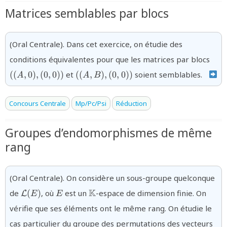
Matrices semblables par blocs
(Oral Centrale). Dans cet exercice, on étudie des
{((A
conditions équivalentes pour que les matrices par blocs
(0,0
{((A,B),
((
,
0
)
,
(
0
,
0
))
et
((
,
)
,
(
0
,
0
))
soient semblables.
A
A
B
(0,0))}
Concours Centrale
Mp/Pc/Psi
Réduction
Groupes d’endomorphismes de même
rang
(Oral Centrale). On considère un sous-groupe quelconque
{\mathcal{L}
{E}
{\mathbb{K}}
K
de
(
)
, où
est un
-espace de dimension finie. On
L
E
E
(E)}
vérifie que ses éléments ont le même rang. On étudie le
cas particulier du groupe des permutations des vecteurs