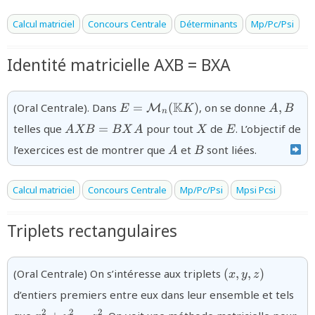
Calcul matriciel
Concours Centrale
Déterminants
Mp/Pc/Psi
Identité matricielle AXB = BXA
{E=\mathcal{M}_n(\mathbb{K}
{A,B
K
(Oral Centrale). Dans
=
(
)
, on se donne
,
M
E
K
A
B
n
}
{AXB=BXA}
{X}
{E}
telles que
=
pour tout
de
. L’objectif de
A
XB
BX
A
X
E
{A}
{B}
l’exercices est de montrer que
et
sont liées.
A
B
Calcul matriciel
Concours Centrale
Mp/Pc/Psi
Mpsi Pcsi
Triplets rectangulaires
{(x,y,z)}
(Oral Centrale) On s’intéresse aux triplets
(
,
,
)
x
y
z
d’entiers premiers entre eux dans leur ensemble et tels
{x^2+y^2=z^2}
2
2
2