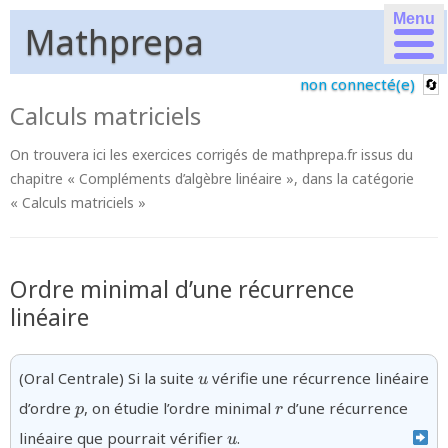
Menu
Mathprepa
non connecté(e)
Calculs matriciels
On trouvera ici les exercices corrigés de mathprepa.fr issus du
chapitre « Compléments d’algèbre linéaire », dans la catégorie
« Calculs matriciels »
Ordre minimal d’une récurrence
linéaire
{u}
(Oral Centrale) Si la suite
vérifie une récurrence linéaire
u
{p}
{r}
d’ordre
, on étudie l’ordre minimal
d’une récurrence
p
r
{u}
linéaire que pourrait vérifier
.
u