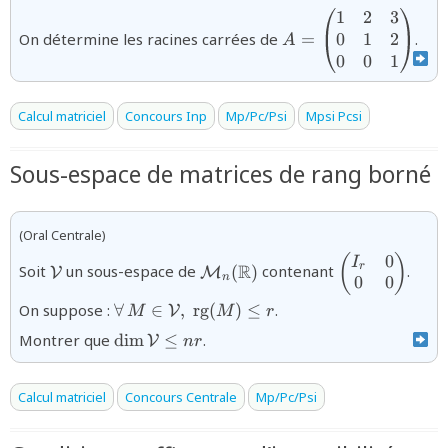
1
2
3
{A=\begin{pmatrix
& 2 & 3 \\0 & 1 & 2
0
1
2
On détermine les racines carrées de
=
.
A
\\0 & 0 &
0
0
1
1\end{pmatrix}}
Calcul matriciel
Concours Inp
Mp/Pc/Psi
Mpsi Pcsi
Sous-espace de matrices de rang borné
(Oral Centrale)
0
{\mathcal{V}}
{\mathcal{M}_{n}
{\begin{pmat
(
)
I
R
r
Soit
un sous-espace de
(
)
contenant
.
V
M
n
(\mathbb{R})}
& 0 \\0
0
0
&0\end{pmat
{\forall\,M\in\mathcal{V},\;\textrm{rg}
On suppose :
∀
∈
,
rg
(
)
≤
.
V
M
M
r
(M)\le r}
{\dim
Montrer que
d
i
m
≤
.
V
n
r
\mathcal{V}\leq
nr}
Calcul matriciel
Concours Centrale
Mp/Pc/Psi