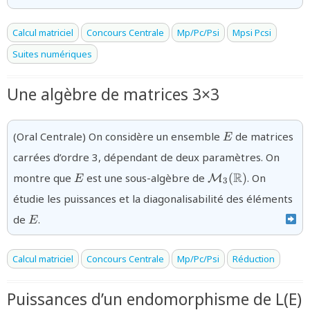
Calcul matriciel
Concours Centrale
Mp/Pc/Psi
Mpsi Pcsi
Suites numériques
Une algèbre de matrices 3×3
{E}
(Oral Centrale) On considère un ensemble
de matrices
E
carrées d’ordre 3, dépendant de deux paramètres. On
{E}
{\mathcal{M}_{3
R
montre que
est une sous-algèbre de
(
)
. On
M
E
3
(\mathbb{R})}
étudie les puissances et la diagonalisabilité des éléments
{E}
de
.
E
Calcul matriciel
Concours Centrale
Mp/Pc/Psi
Réduction
Puissances d’un endomorphisme de L(E)