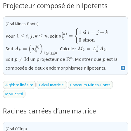
Projecteur composé de nilpotents
(Oral Mines-Ponts)
{
{1\le
{a_{ij}^{(k)}=\begin{cases}1\
1
si
=
+
i
j
k
(
)
k
Pour
1
≤
,
,
≤
, soit
=
i
j
k
n
a
i,j,k\le
si\ }i=j+k\\0\text{\
ij
0
sinon
n}
sinon}\end{cases}}
(
)
{A_{k}=\left(a_{ij}^{(k)}\right)_{1\leq
{M_k=A_{k}^{\top}A
(
)
k
⊤
Soit
=
. Calculer
=
.
A
a
M
A
A
k
k
k
ij
k
i,j\leq n}}
1
≤
,
≤
i
j
n
{p\neq
{\mathbb{R}^{n}}
{p}
R
Soit

=
Id
un projecteur de
. Montrer que
est la
n
p
p
\text{Id}}
composée de deux endomorphismes nilpotents.
Algèbre linéaire
Calcul matriciel
Concours Mines-Ponts
Mp/Pc/Psi
Racines carrées d’une matrice
(Oral CCInp)