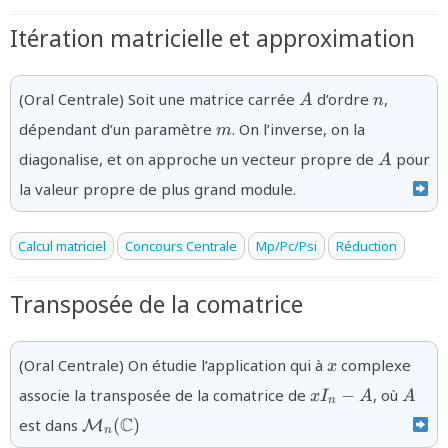
Itération matricielle et approximation
{A}
{n}
(Oral Centrale) Soit une matrice carrée
d’ordre
,
A
n
{m}
dépendant d’un paramètre
. On l’inverse, on la
m
{A}
diagonalise, et on approche un vecteur propre de
pour
A
la valeur propre de plus grand module.
Calcul matriciel
Concours Centrale
Mp/Pc/Psi
Réduction
Transposée de la comatrice
{x}
(Oral Centrale) On étudie l’application qui à
complexe
x
{xI_n-
{A}
associe la transposée de la comatrice de
−
, où
x
I
A
A
n
A}
{\mathcal{M}_n(\mathbb{C})}
C
est dans
(
)
M
n