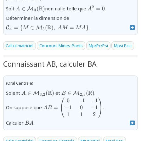
{A\in
{A^{2}=0}
R
2
Soit
∈
(
)
non nulle telle que
=
0
.
M
A
A
3
\mathcal{M}_{3}
{\mathcal{C}_{A}=\{M\in
Déterminer la dimension de
(\mathbb{R})}
\mathcal{M}_{3}
R
=
{
∈
(
)
,
=
}
.
C
M
M
A
M
M
A
(\mathbb{R}),\;AM=MA\}
3
A
Calcul matriciel
Concours Mines-Ponts
Mp/Pc/Psi
Mpsi Pcsi
Connaissant AB, calculer BA
(Oral Centrale)
{A\in{\mathcal
{B\in{\mathcal
R
R
Soient
∈
(
)
et
∈
(
)
.
M
M
A
B
3
,
2
2
,
3
M}_{3,2}
M}_{2,3}
0
−
1
−
1
{AB
(\mathbb{R})}
(\mathbb{R})}
=\begin{pmatrix}0&-1&-1\\-1&0&-1\
−
1
0
−
1
On suppose que
=
.
A
B
1
1
2
{BA}
Calculer
.
B
A
Calcul matriciel
Concours Centrale
Mp/Pc/Psi
Mpsi Pcsi