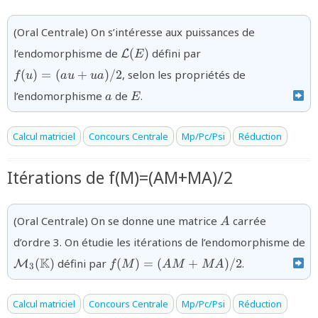
(Oral Centrale) On s’intéresse aux puissances de
{\mathcal{L}
{f(u)=
l’endomorphisme de
(
)
défini par
L
E
(E)}
(au+ua)/2}
(
)
=
(
+
)
/2
, selon les propriétés de
f
u
a
u
u
a
{a}
{E}
l’endomorphisme
de
.
a
E
Calcul matriciel
Concours Centrale
Mp/Pc/Psi
Réduction
Itérations de f(M)=(AM+MA)/2
{A}
(Oral Centrale) On se donne une matrice
carrée
A
d’ordre 3. On étudie les itérations de l’endomorphisme de
{\mathcal{M}_3(\mathbb{K})}
{f(M)=
K
(
)
défini par
(
)
=
(
+
)
/2
.
M
f
M
A
M
M
A
3
(AM+MA)/2}
Calcul matriciel
Concours Centrale
Mp/Pc/Psi
Réduction