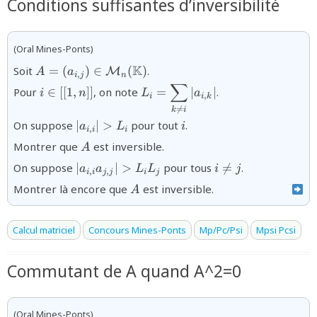
Conditions suffisantes d’inversibilité
(Oral Mines-Ponts)
{A=(a_{i,j})\in
K
Soit
=
(
)
∈
(
)
.
M
A
a
,
i
j
n
\mathcal{M}_{n}
∑
{i\in
{L_{i}=\displaystyle\displays
Pour
∈
[[
1
,
]]
, on note
=
∣
∣
.
i
n
L
a
(\mathbb{K})}
,
i
i
k
\lbrack\lbrack
i}|a_{i,k}|}

=
k
i
1,n]]}
{|a_{i,i}|>L_{i}}
{i}
On suppose
∣
∣
>
pour tout
.
a
L
i
,
i
i
i
{A}
Montrer que
est inversible.
A
{|a_{i,i}a_{j,j}|>L_{i}L_{j}}
{i\neq
On suppose
∣
∣
>
pour tous

=
.
a
a
L
L
i
j
,
,
i
i
j
j
i
j
j}
{A}
Montrer là encore que
est inversible.
A
Calcul matriciel
Concours Mines-Ponts
Mp/Pc/Psi
Mpsi Pcsi
Commutant de A quand A^2=0
(Oral Mines-Ponts)