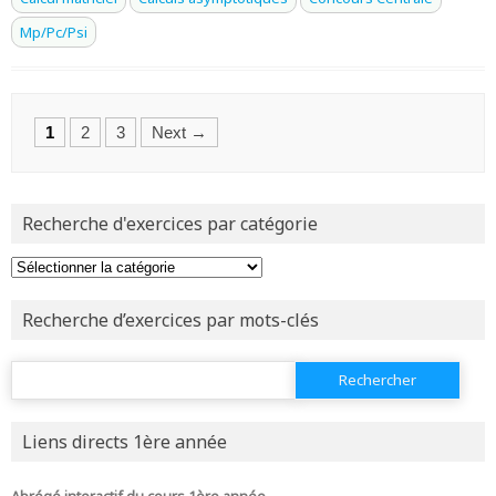
Mp/Pc/Psi
Posts
1
2
3
Next →
navigation
Recherche d'exercices par catégorie
Recherche d’exercices par mots-clés
Rechercher :
Liens directs 1ère année
Abrégé interactif du cours 1ère année