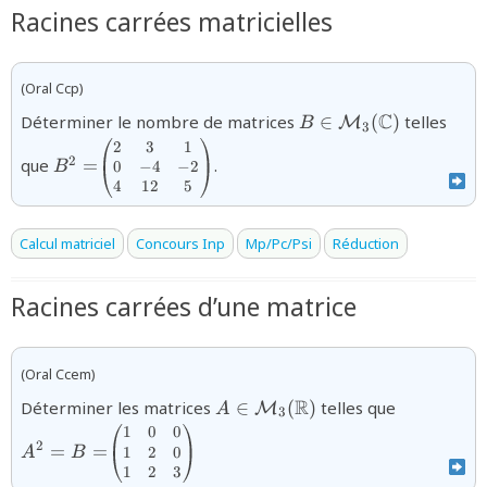
Racines carrées matricielles
(Oral Ccp)
B\in{\mathcal
C
Déterminer le nombre de matrices
∈
(
)
telles
M
B
3
M}_3(\mathbb{C})
2
3
1
{B^2=}
{\begin{pmatrix}2&3&1\\0&-4&-2\\4&12&5
2
que
=
.
0
−
4
−
2
B
\end{pmatrix}}
4
12
5
Calcul matriciel
Concours Inp
Mp/Pc/Psi
Réduction
Racines carrées d’une matrice
(Oral Ccem)
{A\in{\mathcal
{A^{2}=
R
Déterminer les matrices
∈
(
)
telles que
M
A
3
M}_{3}
1
0
0
{\begin{pmatrix}1&0&0\\1&2&0\\1&2&3\end{pm
(\mathbb{R})}
2
=
=
1
2
0
A
B
1
2
3