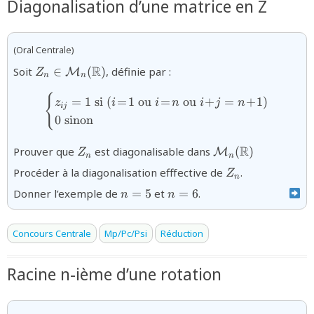
Diagonalisation d’une matrice en Z
(Oral Centrale)
{Z_n\in\mathcal{M}_{n}
R
Soit
∈
(
)
, définie par :
M
Z
n
n
(\mathbb{R})}
{
{\begin{cases}z_{ij}=1\text
=
1
si
(
=
1
ou
=
ou
+
=
+
1
)
z
i
i
n
i
j
n
ij
0
sinon
{Z_n}
{\mathcal{M}_{n
R
Prouver que
est diagonalisable dans
(
)
M
Z
n
n
(\mathbb{R})}
{Z_n}
Procéder à la diagonalisation efffective de
.
Z
n
{n=5}
{n=6}
Donner l’exemple de
=
5
et
=
6
.
n
n
Concours Centrale
Mp/Pc/Psi
Réduction
Racine n-ième d’une rotation