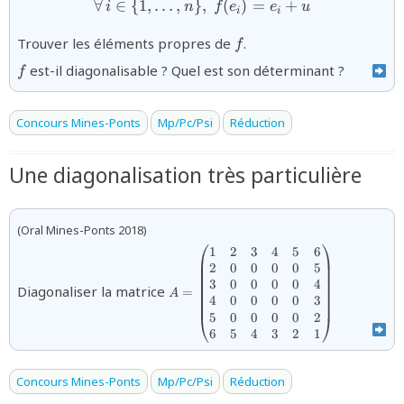
∀
∈
{
1
,
…
,
}
,
{\forall\,i\in\{1,\ldots,n\},
(
)
=
+
i
n
f
e
e
u
i
i
{f}
Trouver les éléments propres de
.
f
{f}
est-il diagonalisable ? Quel est son déterminant ?
f
Concours Mines-Ponts
Mp/Pc/Psi
Réduction
Une diagonalisation très particulière
(Oral Mines-Ponts 2018)
1
2
3
4
5
6
{A=\begin{pmatrix}
2
0
0
0
0
5
1 & 2 & 3 & 4 & 5 &
3
0
0
0
0
4
6 \\ 2 & 0 & 0 & 0 &
Diagonaliser la matrice
=
A
4
0
0
0
0
3
0 & 5 \\ 3 & 0 & 0 &
5
0
0
0
0
2
0 & 0 & 4 \\ 4 & 0 &
6
5
4
3
2
1
0 & 0 & 0 & 3 \\ 5 &
0 & 0 & 0 & 0 & 2 \\
6 & 5 & 4 & 3 & 2
Concours Mines-Ponts
Mp/Pc/Psi
Réduction
&1\end{pmatrix}}