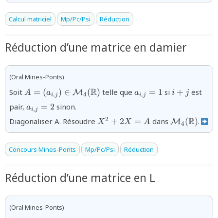
Calcul matriciel
Mp/Pc/Psi
Réduction
Réduction d’une matrice en damier
(Oral Mines-Ponts)
{A =
{a_{i,j}
{i+
R
Soit
=
(
)
∈
(
)
telle que
=
1
si
+
est
M
A
a
a
i
j
,
4
,
i
j
i
j
(a_{i,j})\in{\mathcal
= 1}
j}
{a_{i,j}
pair,
=
2
sinon.
a
M}_{4}
,
i
j
= 2}
{X^{2}
{{\mathcal
(\mathbb{R})}
R
2
Diagonaliser A. Résoudre
+
2
=
dans
(
)
.
M
X
X
A
4
+ 2X
M}_{4}
= A}
(\mathbb{R
Concours Mines-Ponts
Mp/Pc/Psi
Réduction
Réduction d’une matrice en L
(Oral Mines-Ponts)