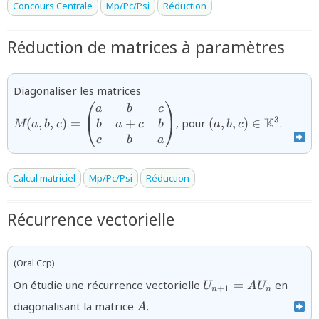
Concours Centrale
Mp/Pc/Psi
Réduction
Réduction de matrices à paramètres
{M(a,b,c)=\begin{pmatrix}
Diagonaliser les matrices
a&b&c\cr b&a+c&b\cr
{(a,b,c)\in\mathb
a
b
c
c&b&a\end{pmatrix}}
K
3
+
(
,
,
)
=
, pour
(
,
,
)
∈
.
b
a
c
b
M
a
b
c
a
b
c
c
b
a
Calcul matriciel
Mp/Pc/Psi
Réduction
Récurrence vectorielle
(Oral Ccp)
U_{n+1}=AU_{n}
On étudie une récurrence vectorielle
=
en
U
A
U
+
1
n
n
A
diagonalisant la matrice
.
A