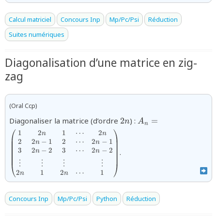
Calcul matriciel
Concours Inp
Mp/Pc/Psi
Réduction
Suites numériques
Diagonalisation d’une matrice en zig-
zag
(Oral Ccp)
2n
{A_n=}
{\begin{pmatrix}
Diagonaliser la matrice (d’ordre
2
) :
=
n
A
n
& 2n & 1 & \cdot
1
2
1
⋯
2
n
n
& 2n \\ 2 & 2n-1
2
2
−
1
2
2
−
1
⋯
n
n
& 2 & \cdots & 2n
3
2
−
2
3
⋯
2
−
2
n
n
.
1 \\ 3 & 2n-2 & 3
& \cdots & 2n-2 \
⋮
⋮
⋮
⋮
\vdots & \vdots 
2
1
2
⋯
1
n
n
\vdots & & \vdot
\\ 2n & 1 & 2n &
\cdots &
Concours Inp
Mp/Pc/Psi
Python
Réduction
1\end{pmatrix}}