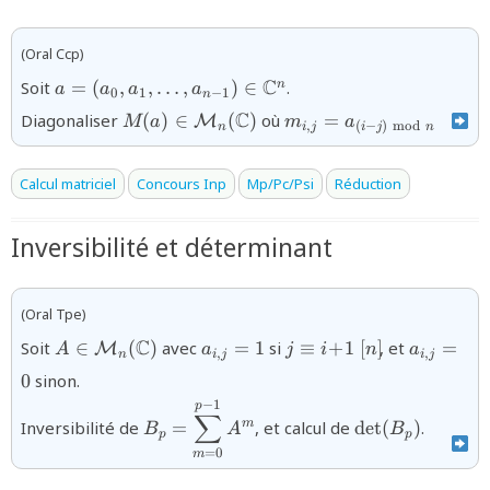
(Oral Ccp)
{a=
C
Soit
=
(
,
,
…
,
)
∈
.
n
a
a
a
a
0
1
−
1
n
(a_{0},a_{1},\ldots,a_{n-
{M(a)\in{\mathcal
{m_{i,j}=a_{(i-
C
Diagonaliser
(
)
∈
(
)
où
=
M
M
a
m
a
1})\in\mathbb{C}^{n}}
,
(
−
)
mod
n
i
j
i
j
n
M}_{n}
j)\!\!\mod n}}
(\mathbb{C})}
Calcul matriciel
Concours Inp
Mp/Pc/Psi
Réduction
Inversibilité et déterminant
(Oral Tpe)
{A\in{\mathcal
a_{i,j}=1
j\equiv
a_{i,j}=
C
Soit
∈
(
)
avec
=
1
si
≡
+
1
[
]
, et
=
M
A
a
j
i
n
a
,
,
n
i
j
i
j
M}_{n}
i\!+\!1\
0
sinon.
(\mathbb{C})}
[n]\!
−
1
{B_p=\displaystyle\sum_{m=0}^{p-
{\det(B_p)}
p
∑
m
Inversibilité de
=
, et calcul de
d
e
t
(
)
.
1}A^{m}}
B
A
B
p
p
=
0
m