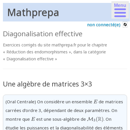
Menu
Mathprepa
non connecté(e)
Diagonalisation effective
Exercices corrigés du site mathprepa.fr pour le chapitre
« Réduction des endomorphismes », dans la catégorie
« Diagonalisation effective »
Une algèbre de matrices 3×3
{E}
(Oral Centrale) On considère un ensemble
de matrices
E
carrées d’ordre 3, dépendant de deux paramètres. On
{E}
{\mathcal{M}_{3
R
montre que
est une sous-algèbre de
(
)
. On
M
E
3
(\mathbb{R})}
étudie les puissances et la diagonalisabilité des éléments