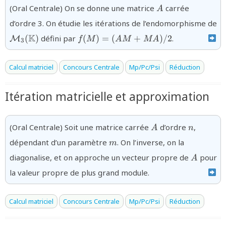
{A}
(Oral Centrale) On se donne une matrice
carrée
A
d’ordre 3. On étudie les itérations de l’endomorphisme de
{\mathcal{M}_3(\mathbb{K})}
{f(M)=
K
(
)
défini par
(
)
=
(
+
)
/2
.
M
f
M
A
M
M
A
3
(AM+MA)/2}
Calcul matriciel
Concours Centrale
Mp/Pc/Psi
Réduction
Itération matricielle et approximation
{A}
{n}
(Oral Centrale) Soit une matrice carrée
d’ordre
,
A
n
{m}
dépendant d’un paramètre
. On l’inverse, on la
m
{A}
diagonalise, et on approche un vecteur propre de
pour
A
la valeur propre de plus grand module.
Calcul matriciel
Concours Centrale
Mp/Pc/Psi
Réduction