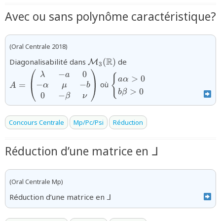
Avec ou sans polynôme caractéristique?
(Oral Centrale 2018)
{\mathcal{M}_{3}
{A=\begin{pmatrix}\l
R
Diagonalisabilité dans
(
)
de
M
3
(\mathbb{R})}
& -a & 0 \\ -\alpha & 
−
0
{\begin{cases}a\alpha
λ
a
{
>
0
a
α
-b \\ 0 & -\beta &
>0\\b\beta
−
−
=
où
α
μ
b
A
\nu\end{pmatrix}}
>
0
b
β
>0\end{cases}}
0
−
β
ν
Concours Centrale
Mp/Pc/Psi
Réduction
Réduction d’une matrice en ᒧ
(Oral Centrale Mp)
Réduction d’une matrice en ᒧ