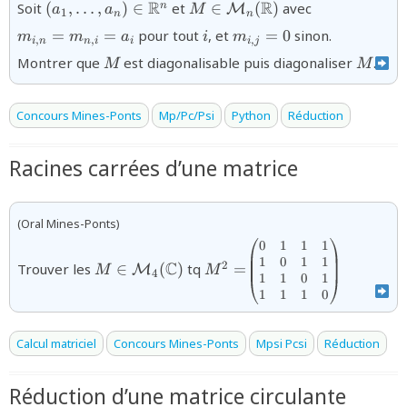
{(a_{1},\ldots,a_{n})\in\mathbb{R}^{n}}
{M\in{\mathcal
{m_{i,n}
R
R
Soit
(
,
…
,
)
∈
et
∈
(
)
avec
n
M
a
a
M
1
n
n
M}_{n}
=
{i}
{m_{i,j}=0}
=
=
pour tout
, et
=
0
sinon.
m
m
a
i
m
(\mathbb{R})}
m_{n,i}
,
,
,
i
n
n
i
i
i
j
{M}
{M}
= a_{i}}
Montrer que
est diagonalisable puis diagonaliser
.
M
M
Concours Mines-Ponts
Mp/Pc/Psi
Python
Réduction
Racines carrées d’une matrice
(Oral Mines-Ponts)
0
1
1
1
{M\in{\mathcal
{M^2=}
{\begin{pmatrix}0&
1
0
1
1
1& 1& 1\\1& 0& 1&
M}_{4}
C
2
Trouver les
∈
(
)
tq
=
M
M
M
4
1
1
0
1
1\\1& 1& 0& 1\\1&
(\mathbb{C})}
1
1
1
0
1& 1&
0\end{pmatrix}}
Calcul matriciel
Concours Mines-Ponts
Mpsi Pcsi
Réduction
Réduction d’une matrice circulante