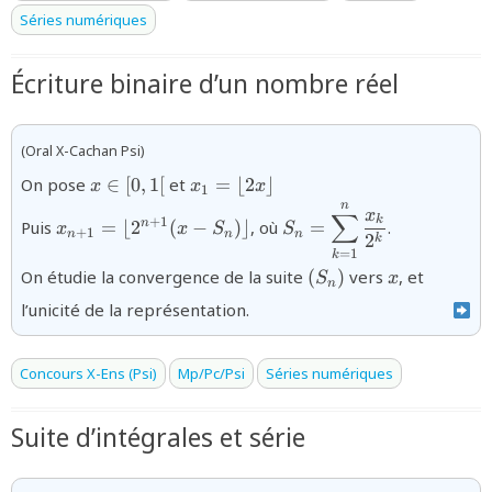
Séries numériques
Écriture binaire d’un nombre réel
(Oral X-Cachan Psi)
{x
{x_{1} =
On pose
∈
[
0
,
1
[
et
=
⌊
2
⌋
x
x
x
1
\in[0,1[}
\lfloor
n
{x_{n+1}=
{S_{n} =
x
∑
k
2x\rfloor}
+
1
Puis
=
⌊
2
(
−
)⌋
, où
=
.
n
x
x
S
S
\lfloor
\displaystyle\sum_{k=
+
1
n
n
n
2
k
=
1
2^{n+1}(x -
{2^{k}}}
k
(S_n)
x
On étudie la convergence de la suite
(
)
vers
, et
S
x
S_{n})\rfloor}
n
l’unicité de la représentation.
Concours X-Ens (Psi)
Mp/Pc/Psi
Séries numériques
Suite d’intégrales et série