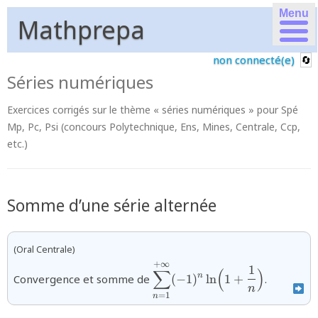
Menu
Mathprepa
non connecté(e)
Séries numériques
Exercices corrigés sur le thème « séries numériques » pour Spé
Mp, Pc, Psi (concours Polytechnique, Ens, Mines, Centrale, Ccp,
etc.)
Somme d’une série alternée
(Oral Centrale)
+
∞
{\displaystyle\sum_{n=1}^{
1
∑
(
)
n
Convergence et somme de
(
−
1
)
l
n
1
+
.
(-1)^{n}\ln\Bigl(1+\dfrac{1
n
{n}\Bigr)}
=
1
n