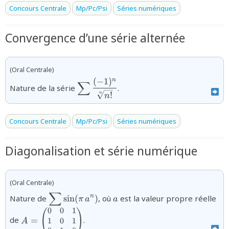
Concours Centrale
Mp/Pc/Psi
Séries numériques
Convergence d’une série alternée
(Oral Centrale)
(
−
1
)
n
{\displaystyle\sum\dfrac{(-1)^{n}}
∑
Nature de la série
.
{\sqrt[n]{n!}}}
!
n
n
Concours Centrale
Mp/Pc/Psi
Séries numériques
Diagonalisation et série numérique
(Oral Centrale)
∑
{\displaystyle\sum\sin(\pi\,a^{n})}
a
n
Nature de
s
i
n
(
)
, où
est la valeur propre réelle
π
a
a
0
0
1
{A=
(
)
de
=
.
1
0
1
A
{\small\begin{pmatrix}0&0&1\\1&0&1\\0&1&0\e