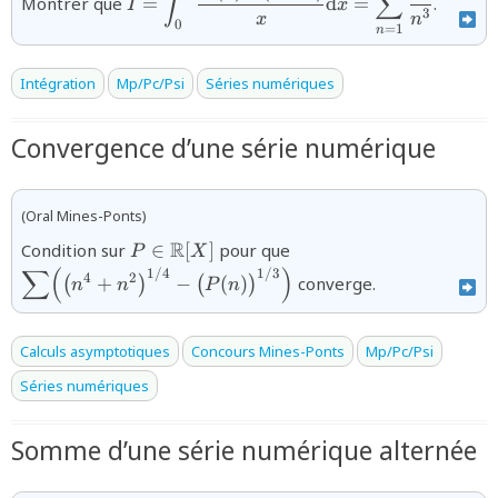
∫
∑
Montrer que
=
d
=
.
I
x
{x}\text{d}x=\displaystyle\sum_{n=1}^
3
x
n
0
{n^{3}}}
=
1
n
Intégration
Mp/Pc/Psi
Séries numériques
Convergence d’une série numérique
(Oral Mines-Ponts)
{P\in\mathbb{R}
{\displaystyle\sum\Big
R
Condition sur
∈
[
]
pour que
P
X
[X]}
n^4+n^2\big)^{1/4}-
∑
(
)
1/4
1/3
4
2
+
−
(
)
converge.
(
)
(
)
n
n
P
n
\big(P(n)\big)^{1/3}\B
Calculs asymptotiques
Concours Mines-Ponts
Mp/Pc/Psi
Séries numériques
Somme d’une série numérique alternée