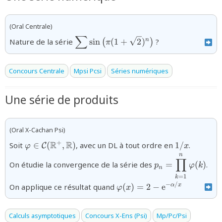
(Oral Centrale)
∑
{\displaystyle\sum\sin\big(\pi(1+\s
n
Nature de la série
s
i
n
(
1
+
2
)
?
(
)
π
Concours Centrale
Mpsi Pcsi
Séries numériques
Une série de produits
(Oral X-Cachan Psi)
{\varphi\in\mathcal{C}
1/x
R
R
+
Soit
∈
(
,
)
, avec un DL à tout ordre en
1/
.
C
φ
x
(\mathbb{R}^{+},\mathbb{R})}
n
{p_{n}=\display
∏
On étudie la convergence de la série des
=
(
)
.
p
φ
k
n
=
1
k
\varphi(x)=2-
−
/
On applique ce résultat quand
(
)
=
2
−
e
α
x
φ
x
\text{e}^{-
\alpha/x}
Calculs asymptotiques
Concours X-Ens (Psi)
Mp/Pc/Psi