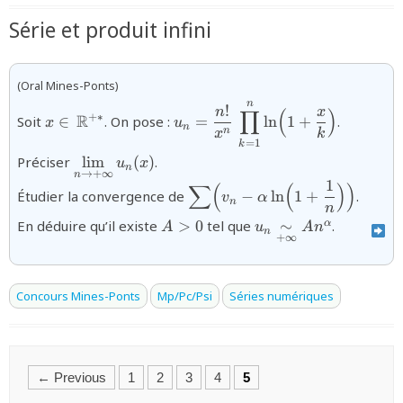
Série et produit infini
(Oral Mines-Ponts)
n
{x\in\,\mathbb{R}^{+*}}
{u_{n}=\dfrac{n!}
!
n
x
∏
(
)
R
+∗
Soit
∈
. On pose :
=
l
n
1
+
.
x
u
{x^{n}}\,\displaystyle\prod_{
n
n
x
k
=
1
{k}\Bigr)}
k
{\displaystyle\lim_{n\to+\infty}u_n(x)}
Préciser
l
i
m
(
)
.
u
x
n
→
+
∞
n
1
∑
(
(
)
)
{\displaystyle\sum\Bigl(v_{n
Étudier la convergence de
−
l
n
1
+
.
v
α
n
\alpha\ln\Bigl(1+\dfrac{1}
n
{A
{u_{n}\underset{+\
En déduire qu’il existe
>
0
tel que
∼
.
α
{n}\Bigr)\Bigr)}
A
u
A
n
n
+
∞
>
{\sim} An^{\alpha}
0}
Concours Mines-Ponts
Mp/Pc/Psi
Séries numériques
Posts
← Previous
1
2
3
4
5