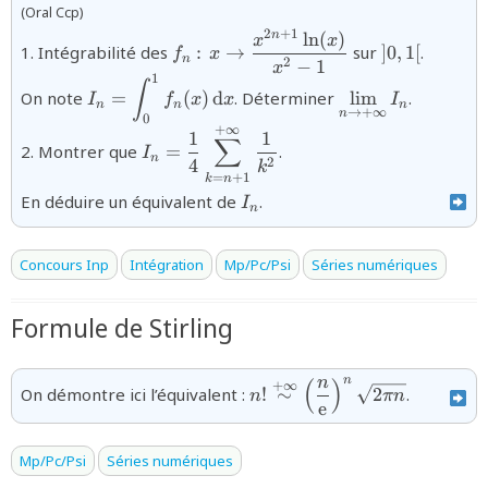
(Oral Ccp)
2
+
1
l
n
(
)
n
{f_{n}\,\colon x\to
{]0,1[}
x
x
1. Intégrabilité des
:
→
sur
]
0
,
1
[
.
f
x
n
\dfrac{x^{2n+1}\ln(x)}
2
−
1
x
1
{I_{n}=\displaystyle\int_{0}^{1}f_{n}
{\displaystyle\l
{x^{2}-1}}
∫
On note
=
(
)
d
. Déterminer
l
i
m
.
I
f
x
x
I
(x)\,\text{d}x}
n
n
n
→
+
∞
n
0
+
∞
{I_{n}=\displaystyle\dfrac{1}
1
1
∑
2. Montrer que
=
.
I
{4}\sum\limits_{k=n+1}^{+\infty}\df
n
2
4
k
{k^{2}}}
=
+
1
k
n
{I_{n}}
En déduire un équivalent de
.
I
n
Concours Inp
Intégration
Mp/Pc/Psi
Séries numériques
Formule de Stirling
n
n
(
)
{n!\overset{+\infty}\sim
+
∞
On démontre ici l’équivalent :
!
∼
2
.
n
πn
e
\Bigl(\dfrac{n}
{\text{e}}\Bigr)^{n}\,\sqr
n}}
Mp/Pc/Psi
Séries numériques