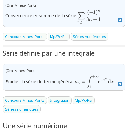
(Oral Mines-Ponts)
(
−
1
)
n
{\displaystyle\sum_{
∑
Convergence et somme de la série
{3n+1}}
3
+
1
n
≥
0
n
Concours Mines-Ponts
Mp/Pc/Psi
Séries numériques
Série définie par une intégrale
(Oral Mines-Ponts)
+
∞
{u_{n}=\displaystyle\i
∫
n
−
x
Étudier la série de terme général
=
e
d
.
u
x
x^{n}}\,\text{d}x}
n
1
Concours Mines-Ponts
Intégration
Mp/Pc/Psi
Séries numériques
Une série numérique