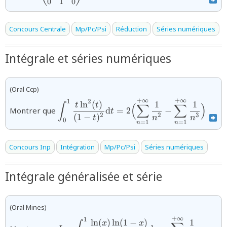
0
1
0
Concours Centrale
Mp/Pc/Psi
Réduction
Séries numériques
Intégrale et séries numériques
(Oral Ccp)
+
∞
+
∞
{\displaystyle\int_{0}^{1}\dfrac{t\ln^{2
2
1
l
n
(
)
1
1
t
t
∫
(
∑
∑
)
Montrer que
d
=
2
−
t
t)^{2}}\text{d}t=2\Bigl(\displaystyle\
2
2
3
(
1
−
)
t
n
n
0
{n^{2}}-\displaystyle\sum_{n=1}^{+\inf
=
1
=
1
n
n
Concours Inp
Intégration
Mp/Pc/Psi
Séries numériques
Intégrale généralisée et série
(Oral Mines)
+
∞
{I=\displaystyle\int_{0}^{1}\dfrac{\ln(x
1
l
n
(
)
l
n
(
1
−
)
1
x
x