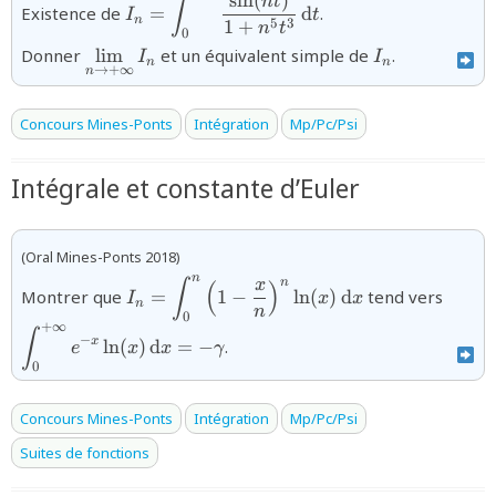
s
i
n
(
)
{I_{n}=\displaystyle\int_{0}^{+\infty}\
n
t
∫
Existence de
=
d
.
I
t
(nt)}{1+n^{5}t^{3}}\,\text{d}t}
n
5
3
1
+
n
t
0
{\displaystyle\lim_{n\to+\infty}I_{n}}
{I_{n}}
Donner
l
i
m
et un équivalent simple de
.
I
I
n
n
→
+
∞
n
Concours Mines-Ponts
Intégration
Mp/Pc/Psi
Intégrale et constante d’Euler
(Oral Mines-Ponts 2018)
n
{I_n=\displaystyle\int_{0}^{n}\left(1-
{\dis
n
x
∫
(
)
Montrer que
=
1
−
l
n
(
)
d
tend vers
I
x
x
n
\dfrac{x}{n}\right)
x}\ln
n
0
+
∞
^{n}\ln(x)\,\text{d}x}
∫
−
x
l
n
(
)
d
=
−
.
e
x
x
γ
0
Concours Mines-Ponts
Intégration
Mp/Pc/Psi
Suites de fonctions