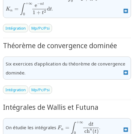
0
+
∞
−
e
n
t
∫
=
d
.
K
t
n
2
1
+
t
0
Intégration
Mp/Pc/Psi
Théorème de convergence dominée
Six exercices d’application du théorème de convergence
dominée.
Intégration
Mp/Pc/Psi
Intégrales de Wallis et Futuna
+
∞
d
{F_{n}=\displaystyle\int_{0}^{
t
∫
On étudie les intégrales
=
.
F
{\,\text{ch}^{n}(t)}}
n
n
ch
(
)
t
0