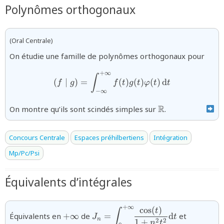
Polynômes orthogonaux
(Oral Centrale)
On étudie une famille de polynômes orthogonaux pour
+
∞
{(f\mid g)=\displaystyle\in
∫
(
∣
)
=
(
)
(
)
(
)
d
f
g
f
t
g
t
φ
t
t
−
∞
{\mathbb{R}}
R
On montre qu’ils sont scindés simples sur
.
Concours Centrale
Espaces préhilbertiens
Intégration
Mp/Pc/Psi
Équivalents d’intégrales
+
∞
c
o
s
(
)
{+\infty}
{J_{n}=\displaystyle\int_{0}^{+
{K_{n}=\
t
∫
Équivalents en
+
∞
de
=
d
et
J
t
{1+n^{2}t^{2}}\text{d}t}
nt}}{1+t
n
2
2
1
+
n
t