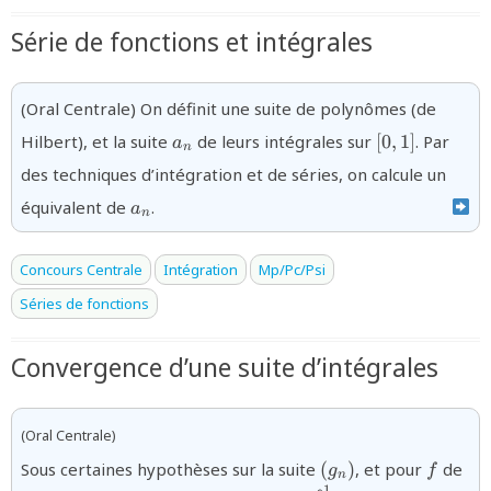
Série de fonctions et intégrales
(Oral Centrale) On définit une suite de polynômes (de
{a_n}
{[0,1]}
Hilbert), et la suite
de leurs intégrales sur
[
0
,
1
]
. Par
a
n
des techniques d’intégration et de séries, on calcule un
{a_n}
équivalent de
.
a
n
Concours Centrale
Intégration
Mp/Pc/Psi
Séries de fonctions
Convergence d’une suite d’intégrales
(Oral Centrale)
{(g_n)}
{f}
Sous certaines hypothèses sur la suite
(
)
, et pour
de
g
f
n
1