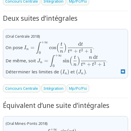
Concours Centrale
Intégration
Mp/Pc/Psi
Deux suites d’intégrales
(Oral Centrale 2018)
+
∞
d
{I_{n}=\displaystyle\int_{0}^{+\infty}\cos\
t
t
∫
(
)
On pose
=
c
o
s
.
I
{n}\Bigr)\dfrac{\,\text{d}t}{{t}^{n}+t^{2
n
2
+
+
1
n
n
t
t
0
+
∞
d
{J_{n}=\displaystyle\int_{0}^{+\infty}
t
n
t
∫
(
)
De même, soit
=
s
i
n
.
J
{n}\Bigr)\dfrac{n\,\text{d}t}{t^{n}+
n
2
+
+
1
n
n
t
t
0
{(I_{n})}
{(J_{n})}
Déterminer les limites de
(
)
et
(
)
.
I
J
n
n
Concours Centrale
Intégration
Mp/Pc/Psi
Équivalent d’une suite d’intégrales
(Oral Mines-Ponts 2018)
+
∞