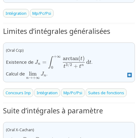
Intégration
Mp/Pc/Psi
Limites d’intégrales généralisées
(Oral Ccp)
+
∞
a
r
c
t
a
n
(
)
{J_{n}=\displaystyle\int_{0}^{+\infty}\
t
∫
Existence de
=
d
.
J
t
{t^{3/2}+t^{n}}\,\text{d}t}
n
3/2
+
n
t
t
0
{\displaystyle\lim_{n\to+\infty}J_n}
Calcul de
l
i
m
.
J
n
→
+
∞
n
Concours Inp
Intégration
Mp/Pc/Psi
Suites de fonctions
Suite d’intégrales à paramètre
(Oral X-Cachan)
{\varphi\colon\mathbb{R}\rightarrow\mathbb{
{\varphi_{n