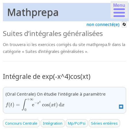
Menu
Mathprepa
non connecté(e)
Suites d’intégrales généralisées
On trouvera ici les exercices corrigés du site mathprepa.fr dans la
catégorie « Suites d’intégrales généralisées ».
Intégrale de exp(-x^4)cos(xt)
{f(t)=\dis
(Oral Centrale) On étudie l’intégrale à paramètre
x^4}\cos(
+
∞
∫
4
−
x
(
)
=
e
c
o
s
(
)
d
f
t
x
t
x
0
Concours Centrale
Intégration
Mp/Pc/Psi
Séries entières