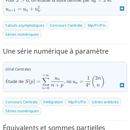
>
0
=
x
u
x
0
}
2
=
+
.
u
u
u
+
1
n
n
n
Calculs asymptotiques
Concours Centrale
Mp/Pc/Psi
Séries numériques
Une série numérique à paramètre
(Oral Centrale)
+
∞
{S(p)=\displaystyle\sum_{n=0}^{+\infty}\
{u_{n}=\dfrac{1}
1
2
(
)
u
n
∑
n
Étude de
(
)
=
, où
=
.
S
p
u
{n+p}}
{4^n}\dbinom{2n}
n
+
4
n
n
p
n
{n}}
=
0
n
Concours Centrale
Intégration
Mp/Pc/Psi
Séries entières
Séries numériques
Équivalents et sommes partielles