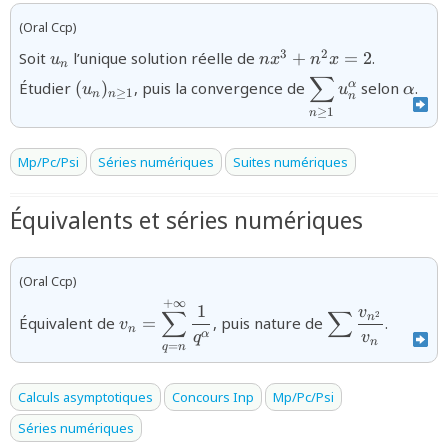
(Oral Ccp)
u_n
nx^{3}+n^{2}x=2
3
2
Soit
l’unique solution réelle de
+
=
2
.
u
n
x
n
x
n
∑
{(u_{n})_{n\ge1}}
{\displaystyle\s
{\alp
α
Étudier
(
)
, puis la convergence de
selon
.
u
u
α
≥
1
n
n
n
u_{n}^{\alpha}}
≥
1
n
Mp/Pc/Psi
Séries numériques
Suites numériques
Équivalents et séries numériques
(Oral Ccp)
+
∞
{v_{n}=\displaystyle\sum_{q=n}^{+\in
{\displaystyle
1
v
∑
∑
2
n
Équivalent de
=
, puis nature de
.
v
{q^{\alpha}}}
\dfrac{v_{n^{
n
α
q
v
n
=
{v_{n}}}
q
n
Calculs asymptotiques
Concours Inp
Mp/Pc/Psi
Séries numériques