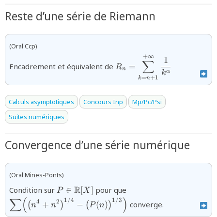
Reste d’une série de Riemann
(Oral Ccp)
+
∞
{R_{n}=\displaystyle\su
1
∑
Encadrement et équivalent de
=
R
{k^{\alpha}}}
n
α
k
=
+
1
k
n
Calculs asymptotiques
Concours Inp
Mp/Pc/Psi
Suites numériques
Convergence d’une série numérique
(Oral Mines-Ponts)
{P\in\mathbb{R}
{\displaystyle\sum\Big
R
Condition sur
∈
[
]
pour que
P
X
[X]}
n^4+n^2\big)^{1/4}-
∑
(
)
1/4
1/3
4
2
+
−
(
)
converge.
(
)
(
)
n
n
P
n
\big(P(n)\big)^{1/3}\B