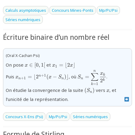
Calculs asymptotiques
Concours Mines-Ponts
Mp/Pc/Psi
Séries numériques
Écriture binaire d’un nombre réel
(Oral X-Cachan Psi)
{x
{x_{1} =
On pose
∈
[
0
,
1
[
et
=
⌊
2
⌋
x
x
x
1
\in[0,1[}
\lfloor
n
{x_{n+1}=
{S_{n} =
x
∑
k
2x\rfloor}
+
1
Puis
=
⌊
2
(
−
)⌋
, où
=
.
n
x
x
S
S
\lfloor
\displaystyle\sum_{k=
+
1
n
n
n
2
k
=
1
2^{n+1}(x -
{2^{k}}}
k
(S_n)
x
On étudie la convergence de la suite
(
)
vers
, et
S
x
S_{n})\rfloor}
n
l’unicité de la représentation.
Concours X-Ens (Psi)
Mp/Pc/Psi
Séries numériques
Formule de Stirling