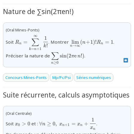
Nature de ∑sin(2πen!)
(Oral Mines-Ponts)
∞
{R_{n}=\displaystyle\sum\limits_{k=n+1}^{\inf
{\displaystyle\lim_{n\to\i
1
∑
Soit
=
. Montrer
l
i
m
(
+
1
)!
=
1
.
R
n
R
{k!}}
(n\!+\!1)!R_{n}=1}
n
n
!
k
→
∞
n
=
+
1
k
n
∑
{\displaystyle\sum_{n\ge0}\sin
Préciser la nature de
s
i
n
(
2
e
!)
.
π
n
(2\pi\text{e}\,n!)}
≥
0
n
Concours Mines-Ponts
Mp/Pc/Psi
Séries numériques
Suite récurrente, calculs asymptotiques
(Oral Centrale)
1
{x_{0}>0}
{\forall
Soit
>
0
et :
∀
≥
0
,
=
+
.
x
n
x
x
0
+
1
n
n
n\ge0,\;x_{n+1}=x_{n}+\dfrac{1}
x
n
{x_{n}}}