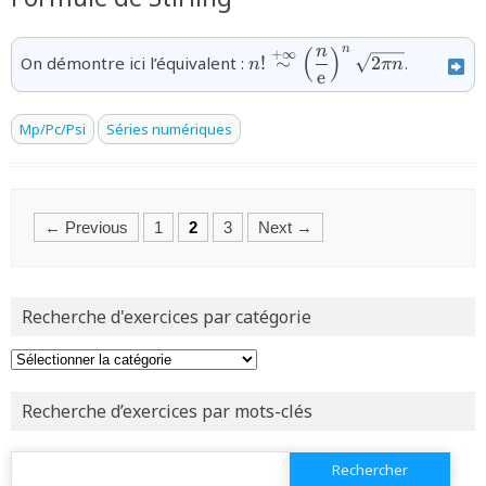
n
n
(
)
{n!\overset{+\infty}\sim
+
∞
On démontre ici l’équivalent :
!
∼
2
.
n
πn
e
\Bigl(\dfrac{n}
{\text{e}}\Bigr)^{n}\,\sqr
n}}
Mp/Pc/Psi
Séries numériques
Posts
← Previous
1
2
3
Next →
navigation
Recherche d'exercices par catégorie
Recherche d’exercices par mots-clés
Rechercher :