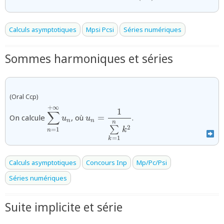
Calculs asymptotiques
Mpsi Pcsi
Séries numériques
Sommes harmoniques et séries
(Oral Ccp)
+
∞
{\displaystyle\sum_{n=1}^{+\infty}u_{n}
{u_{n}=\dfrac{1}
1
∑
On calcule
, où
=
.
u
u
{\sum\limits_{k=1}^{n}k^{2}}}
n
n
n
2
∑
k
=
1
n
=
1
k
Calculs asymptotiques
Concours Inp
Mp/Pc/Psi
Séries numériques
Suite implicite et série