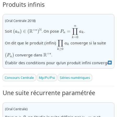
Produits infinis
(Oral Centrale 2018)
n
{(a_{n})\in
{P_{n}=\displaystyle\pro
∏
N
R
+∗
Soit
(
)
∈
(
)
. On pose
=
.
a
P
a
(\mathbb{R}^{+*})^{\mathbb{N}}}
n
n
k
=
0
k
∏
{\displaystyle\prod_{k\ge0
{(P_
On dit que le produit (infini)
converge si la suite
a
k
≥
0
k
{\mathbb{R}^{+*}}
R
+∗
(
)
converge dans
.
P
n
Établir des conditions pour qu’un produit infini converge.
Concours Centrale
Mp/Pc/Psi
Séries numériques
Une suite récurrente paramétrée
(Oral Centrale)
{x\gt0}
{u_0=x
{u_{n+
Pour
, on étudie la suite définie par
et