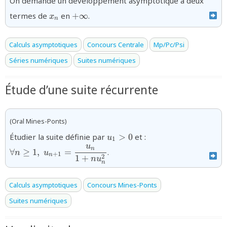
On demande un développement asymptotique à deux
{x_n}
{+\infty}
termes de
en
+
∞
.
x
n
Calculs asymptotiques
Concours Centrale
Mp/Pc/Psi
Séries numériques
Suites numériques
Étude d’une suite récurrente
(Oral Mines-Ponts)
u_1\gt0
{\forall
Étudier la suite définie par
>
0
et :
u
1
n\ge1,\;u_{n+1}=\
u
n
∀
≥
1
,
=
.
n
u
{1+nu_{n}^{2}}}
+
1
n
2
1
+
n
u
n
Calculs asymptotiques
Concours Mines-Ponts
Suites numériques