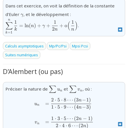
Dans cet exercice, on voit la définition de la constante
\gamma
{\displaystyle\sum_{k=
d’Euler
, et le développement :
γ
{k}=\ln(n)+\gamma+\d
n
1
1
1
∑
(
)
{2n}+\text{o}\Bigl(\dfr
=
l
n
(
)
+
+
+
o
.
n
γ
2
k
n
n
{n}\Bigr)}
=
1
k
Calculs asymptotiques
Mp/Pc/Psi
Mpsi Pcsi
Suites numériques
D’Alembert (ou pas)
∑
∑
{\displaystyle\sum
{\displaystyle\sum
Préciser la nature de
et
, où :
u
v
n
n
u_n}
v_n}
2
⋅
5
⋅
8
⋯
(
3
−
1
)
{\begin{array}{rl}u_{n}&=\
n
=
u
n
1
⋅
5
⋅
9
⋯
(
4
−
3
)
n
1
⋅
3
⋅
5
⋯
(
2
−
1
)
n
=
v
n
2
⋅
4
⋅
6
⋯
(
2
)
n