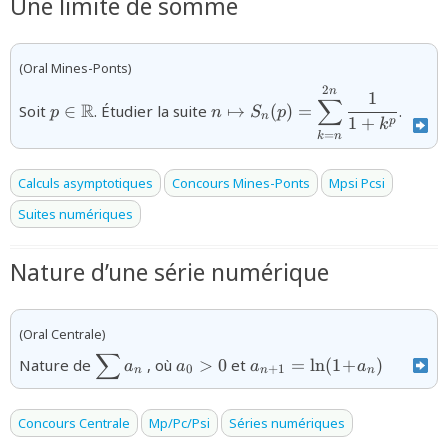
Une limite de somme
(Oral Mines-Ponts)
2
{p
{n\mapsto S_{n}(p) =
n
1
∑
R
Soit
∈
. Étudier la suite
↦
(
)
=
.
p
n
S
p
\in\mathbb{R}}
\displaystyle\sum_{k=n}^{2
n
1
+
p
k
{1+k^{p}}}
=
k
n
Calculs asymptotiques
Concours Mines-Ponts
Mpsi Pcsi
Suites numériques
Nature d’une série numérique
(Oral Centrale)
∑
{\displaystyle\sum
{a_{0}>0}
{a_{n+1}=\ln(1\!+\!a_
Nature de
, où
>
0
et
=
l
n
(
1
+
)
a
a
a
a
0
+
1
n
n
n
a_{n}}
Concours Centrale
Mp/Pc/Psi
Séries numériques