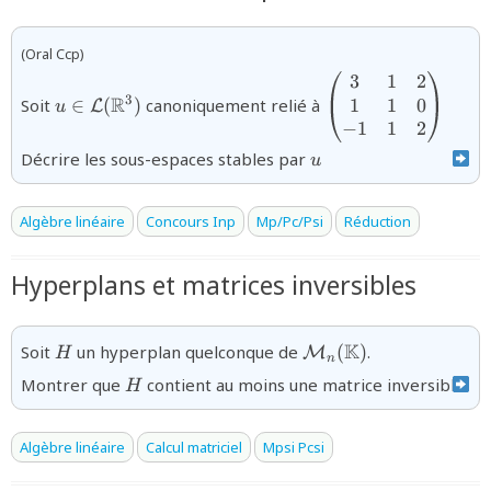
(Oral Ccp)
3
1
2
{u\in\mathcal{L}
{\begin{pmatrix}
R
3
(\R^3)}
1
1
0
Soit
∈
(
)
canoniquement relié à
L
u
−
1
1
2
{u}
Décrire les sous-espaces stables par
u
Algèbre linéaire
Concours Inp
Mp/Pc/Psi
Réduction
Hyperplans et matrices inversibles
H
{{\mathcal
K
Soit
un hyperplan quelconque de
(
)
.
M
H
n
M}_n(\mathbb{K})}
H
Montrer que
contient au moins une matrice inversible.
H
Algèbre linéaire
Calcul matriciel
Mpsi Pcsi