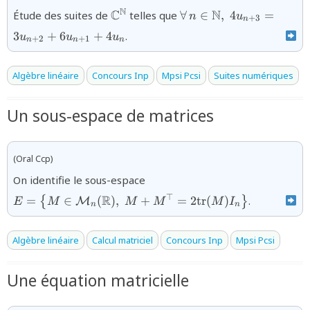
\mathbb{C}^{\mathbb{N}}
\forall\,
N
C
N
Étude des suites de
telles que
∀
∈
,
4
=
n
u
+
3
n
n\in\mathbb{N},\;4u
3
+
6
+
4
.
u
u
u
+
2
+
1
n
n
n
Algèbre linéaire
Concours Inp
Mpsi Pcsi
Suites numériques
Un sous-espace de matrices
(Oral Ccp)
{E=\left\{ M\in{\mathcal
On identifie le sous-espace
M}_n(\mathbb{R}),\;M+M^\
R
⊤
=
∈
(
)
,
+
=
2
tr
(
)
.
{
}
M
E
M
M
M
M
I
(M) I_n\right\}}
n
n
Algèbre linéaire
Calcul matriciel
Concours Inp
Mpsi Pcsi
Une équation matricielle