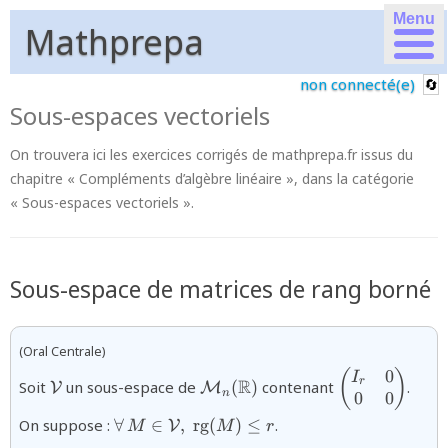
Menu
Mathprepa
non connecté(e)
Sous-espaces vectoriels
On trouvera ici les exercices corrigés de mathprepa.fr issus du
chapitre « Compléments d’algèbre linéaire », dans la catégorie
« Sous-espaces vectoriels ».
Sous-espace de matrices de rang borné
(Oral Centrale)
0
{\mathcal{V}}
{\mathcal{M}_{n}
{\begin{pmat
(
)
I
R
r
Soit
un sous-espace de
(
)
contenant
.
V
M
n
(\mathbb{R})}
& 0 \\0
0
0
&0\end{pmat
{\forall\,M\in\mathcal{V},\;\textrm{rg}
On suppose :
∀
∈
,
rg
(
)
≤
.
V
M
M
r
(M)\le r}