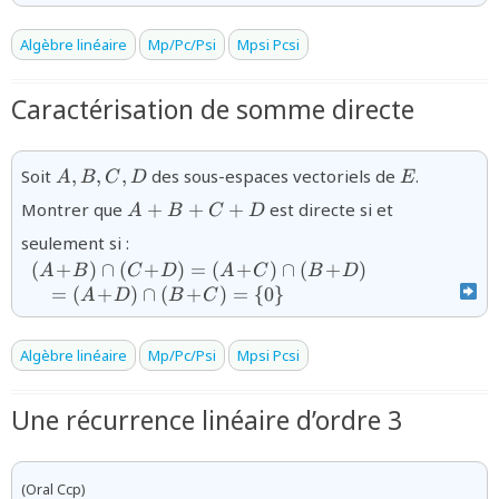
Algèbre linéaire
Mp/Pc/Psi
Mpsi Pcsi
Caractérisation de somme directe
{A,B,C,D}
{E}
Soit
,
,
,
des sous-espaces vectoriels de
.
A
B
C
D
E
{A+B+C+D}
Montrer que
+
+
+
est directe si et
A
B
C
D
{\begin{array}{l}
seulement si :
(A\!+\!B)\cap(C\!+\!D)=
(
+
)
∩
(
+
)
=
(
+
)
∩
(
+
)
A
B
C
D
A
C
B
D
(A\!+\!C)\cap(B\!+\!D)\\\quad=
=
(
+
)
∩
(
+
)
=
{
0
}
A
D
B
C
(A\!+\!D)\cap(B\!+\!C)=\
{0\}\end{array}}
Algèbre linéaire
Mp/Pc/Psi
Mpsi Pcsi
Une récurrence linéaire d’ordre 3
(Oral Ccp)