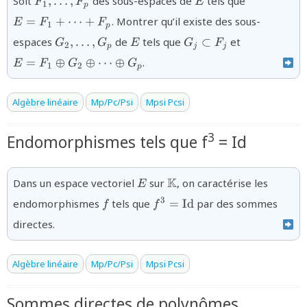
Soit
,
…
,
des sous-espaces de
tels que
F
F
E
1
p
=
+
⋯
+
. Montrer qu’il existe des sous-
E
F
F
1
p
{G_2,\ldots,G_p}
{E}
{G_j\subset
{E=F_1\opl
espaces
,
…
,
de
tels que
⊂
et
G
G
E
G
F
2
p
j
j
F_j}
G_2\oplus\c
=
⊕
⊕
⋯
⊕
.
E
F
G
G
G_p}
1
2
p
Algèbre linéaire
Mp/Pc/Psi
Mpsi Pcsi
3
Endomorphismes tels que f
= Id
E
{\mathbb{K}}
K
Dans un espace vectoriel
sur
, on caractérise les
E
f
{f^3=\text{Id}}
3
endomorphismes
tels que
=
Id
par des sommes
f
f
directes.
Algèbre linéaire
Mp/Pc/Psi
Mpsi Pcsi
Sommes directes de polynômes