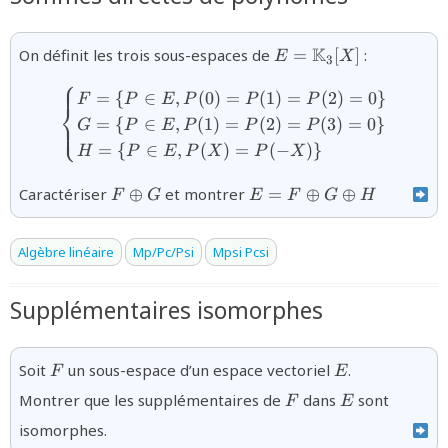
{E=\mathbb{K}_3[X
K
On définit les trois sous-espaces de
=
[
]
:
E
X
3
⎧
{\begin{cases}F=\{P\in E
=
{
∈
,
(
0
)
=
(
1
)
=
(
2
)
=
0
}
F
P
E
P
P
P
⎨
=
{
∈
,
(
1
)
=
(
2
)
=
(
3
)
=
0
}
⎩
G
P
E
P
P
P
=
{
∈
,
(
)
=
(
−
)}
H
P
E
P
X
P
X
{F\oplus
{E=F\oplus
Caractériser
⊕
et montrer
=
⊕
⊕
F
G
E
F
G
H
G}
G\oplus H}
Algèbre linéaire
Mp/Pc/Psi
Mpsi Pcsi
Supplémentaires isomorphes
F
E
Soit
un sous-espace d’un espace vectoriel
.
F
E
F
E
Montrer que les supplémentaires de
dans
sont
F
E
isomorphes.