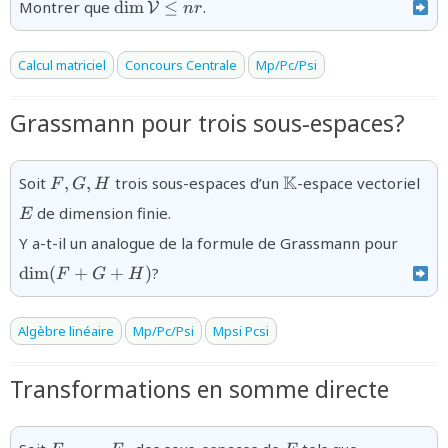
{\dim
Montrer que
d
i
m
≤
.
V
n
r
\mathcal{V}\leq
nr}
Calcul matriciel
Concours Centrale
Mp/Pc/Psi
Grassmann pour trois sous-espaces?
{F,G,H}
{\mathbb{K}}
{E
K
Soit
,
,
trois sous-espaces d’un
-espace vectoriel
F
G
H
de dimension finie.
E
\dim
Y a-t-il un analogue de la formule de Grassmann pour
d
i
m
(
+
+
)
?
F
G
H
Algèbre linéaire
Mp/Pc/Psi
Mpsi Pcsi
Transformations en somme directe
{F_1,\ldots,F_p}
{E}
{E=F_1+\