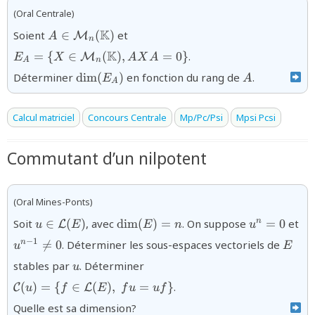
(Oral Centrale)
{A\in
{E_{A}=\{X\in
K
Soient
∈
(
)
et
M
A
n
\mathcal{M}_{n}
\mathcal{M}_{n}
K
=
{
∈
(
)
,
=
0
}
.
M
E
X
A
X
A
(\mathbb{K})}
(\mathbb{K}),AXA=0\}}
A
n
{\dim
{A}
Déterminer
d
i
m
(
)
en fonction du rang de
.
E
A
A
(E_{A})}
Calcul matriciel
Concours Centrale
Mp/Pc/Psi
Mpsi Pcsi
Commutant d’un nilpotent
(Oral Mines-Ponts)
{u
\dim(E)=n
{u^{n}=0}
{u
Soit
∈
(
)
, avec
d
i
m
(
)
=
. On suppose
=
0
et
n
L
u
E
E
n
u
\in{\mathcal
1}
{E}
−
1

=
0
. Déterminer les sous-espaces vectoriels de
n
u
E
L}(E)}
{u}
{\mathcal{C}
stables par
. Déterminer
u
(u)=\{f\in
(
)
=
{
∈
(
)
,
=
}
.
C
L
u
f
E
f
u
u
f
{\mathcal L}
(E),\;fu=uf\}}
Quelle est sa dimension?