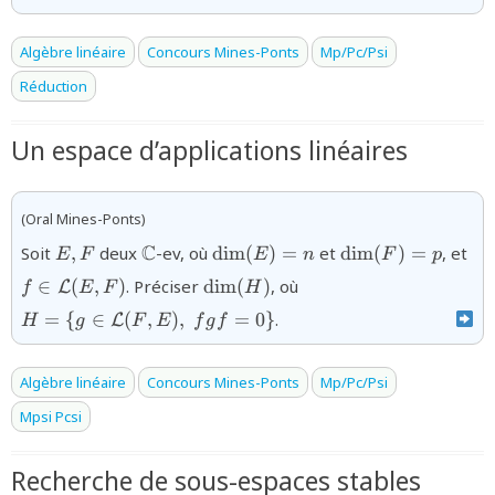
Algèbre linéaire
Concours Mines-Ponts
Mp/Pc/Psi
Réduction
Un espace d’applications linéaires
(Oral Mines-Ponts)
{E,F}
{\mathbb{C}}
{\dim(E)=n}
{\dim(F)=p}
{f
C
Soit
,
deux
-ev, où
d
i
m
(
)
=
et
d
i
m
(
)
=
, et
E
F
E
n
F
p
L}
{\dim(H)}
{H=\
∈
(
,
)
. Préciser
d
i
m
(
)
, où
L
f
E
F
H
{g\in{\mathcal
=
{
∈
(
,
)
,
=
0
}
.
L
H
g
F
E
f
g
f
L}
(F,E),\;fgf=0\}}
Algèbre linéaire
Concours Mines-Ponts
Mp/Pc/Psi
Mpsi Pcsi
Recherche de sous-espaces stables