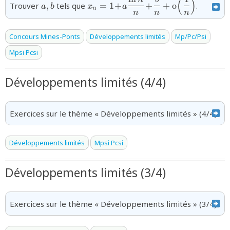
{a,b}
{x_{n}=1\!+\!a\dfrac{\ln
(
)
Trouver
,
tels que
=
1
+
+
+
o
.
a
b
x
a
n
n}{{n}}\!+\!\dfrac{b}
n
n
n
{n}+\text{o}\Big(\dfrac{1}
{n}\Big)}
Concours Mines-Ponts
Développements limités
Mp/Pc/Psi
Mpsi Pcsi
Développements limités (4/4)
Exercices sur le thème « Développements limités » (4/4)
Développements limités
Mpsi Pcsi
Développements limités (3/4)
Exercices sur le thème « Développements limités » (3/4)