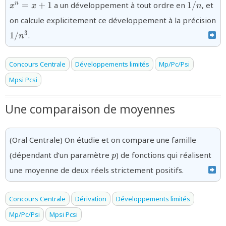
{1/n}
=
+
1
a un développement à tout ordre en
1/
, et
n
x
x
n
on calcule explicitement ce développement à la précision
{1/n^3}
3
1/
.
n
Concours Centrale
Développements limités
Mp/Pc/Psi
Mpsi Pcsi
Une comparaison de moyennes
(Oral Centrale) On étudie et on compare une famille
{p}
(dépendant d’un paramètre
) de fonctions qui réalisent
p
une moyenne de deux réels strictement positifs.
Concours Centrale
Dérivation
Développements limités
Mp/Pc/Psi
Mpsi Pcsi