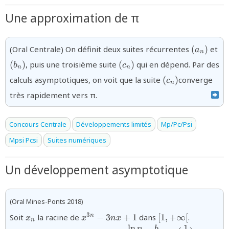
Une approximation de π
{(a_n)}
{(
(Oral Centrale) On définit deux suites récurrentes
(
)
et
a
n
{(c_n)}
(
)
, puis une troisième suite
(
)
qui en dépend. Par des
b
c
n
n
{(c_n)}
calculs asymptotiques, on voit que la suite
(
)
converge
c
n
très rapidement vers π.
Concours Centrale
Développements limités
Mp/Pc/Psi
Mpsi Pcsi
Suites numériques
Un développement asymptotique
(Oral Mines-Ponts 2018)
{x_n}
{x^{3n}-3nx+1}
{[1,+\infty[}
3
Soit
la racine de
−
3
+
1
dans
[
1
,
+
∞
[
.
n
x
x
n
x
n
l
n
1
n
b