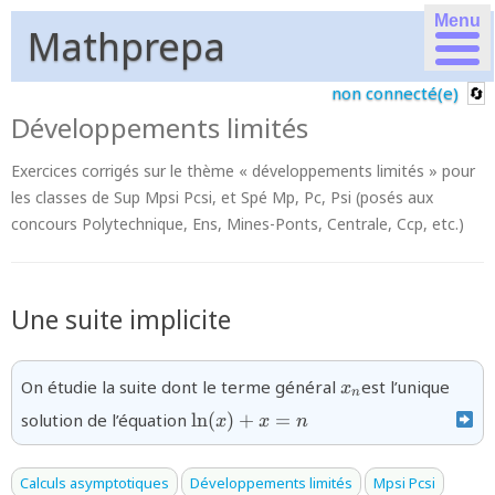
Menu
Mathprepa
non connecté(e)
Développements limités
Exercices corrigés sur le thème « développements limités » pour
les classes de Sup Mpsi Pcsi, et Spé Mp, Pc, Psi (posés aux
concours Polytechnique, Ens, Mines-Ponts, Centrale, Ccp, etc.)
Une suite implicite
{x_n}
On étudie la suite dont le terme général
est l’unique
x
n
{\ln(x)+x
solution de l’équation
l
n
(
)
+
=
x
x
n
= n}
Calculs asymptotiques
Développements limités
Mpsi Pcsi