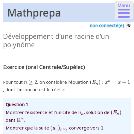
Menu
Mathprepa
non connecté(e)
Développement d’une racine d’un
polynôme
Exercice (oral Centrale/Supélec)
{n\ge2}
{(E_n):
Pour tout
≥
2
, on considère l’équation
(
)
:
=
+
1
n
n
E
x
x
n
x^{n}=x+1}
{x}
, dont l’inconnue est le réel
.
x
Question 1
{u_{n}}
{(E_{n})
Montrer l’existence et l’unicité de
, solution de
(
)
u
E
n
n
{\mathbb{R}^{+}}
R
+
dans
.
{(u_{n})_{n\ge2}}
{1}
Montrer que la suite
(
)
converge vers
1
.
u
≥
2
n
n