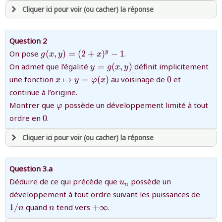
Cliquer ici pour voir (ou cacher) la réponse
avoir
une souscription active sur mathprepa
Question 2
et être
connecté au site
{g(x,y)=
On pose
(
,
)
=
(
2
+
)
−
1
.
y
g
x
y
x
(2+x)^{y}-1}
{y=g(x,y)}
On admet que l’égalité
=
(
,
)
définit implicitement
y
g
x
y
revenir à
la page d'accueil
{x\mapsto
{0}
une fonction
↦
=
(
)
au voisinage de
0
et
x
y
φ
x
y=\varphi(x)}
ou tester
la page d'extraits libres
continue à l’origine.
ou consulter
le plan du site
{\varphi}
Montrer que
possède un développement limité à tout
φ
{0}
ordre en
0
.
Cliquer ici pour voir (ou cacher) la réponse
avoir
une souscription active sur mathprepa
Question 3.a
et être
connecté au site
{u_{n}}
Déduire de ce qui précède que
possède un
u
n
{1/n
développement à tout ordre suivant les puissances de
revenir à
{n}
la page d'accueil
{+\infty}
1/
quand
tend vers
+
∞
.
n
n
ou tester
la page d'extraits libres