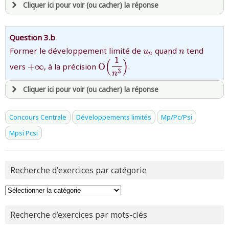
Cliquer ici pour voir (ou cacher) la réponse
ou consulter
le plan du site
avoir
une souscription active sur mathprepa
Question 3.b
et être
connecté au site
{u_{n}}
{n}
Former le développement limité de
quand
tend
u
n
n
1
(
)
{+\infty}
{\text{O}\Bigl(\dfrac{1}
vers
+
∞
, à la précision
O
.
3
{n^{3}}\Bigr)}
n
revenir à
la page d'accueil
ou tester
la page d'extraits libres
Cliquer ici pour voir (ou cacher) la réponse
ou consulter
le plan du site
avoir
une souscription active sur mathprepa
Concours Centrale
Développements limités
Mp/Pc/Psi
et être
connecté au site
Mpsi Pcsi
revenir à
la page d'accueil
Recherche d'exercices par catégorie
ou tester
la page d'extraits libres
ou consulter
le plan du site
Recherche d’exercices par mots-clés