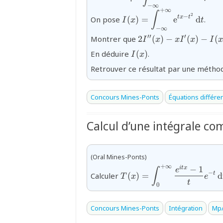
\infty}^{+\infty}
−
∞
\text{e}^{-
+
∞
{I(x)=\displaystyle\int_
∫
2
−
t
x
t
On pose
(
)
=
e
d
.
I
x
t
t^{2}}\,\text{d}t=
\infty}^{+\infty}
−
∞
\pi}
\text{e}^{t x-
{2I''(x)-
′′
′
Montrer que
2
(
)
−
(
)
−
(
I
x
x
I
x
I
x
t^{2}}\,\text{d}t}
x I'(x)-
{I(x)}
En déduire
(
)
.
I
x
I(x)=0}
Retrouver ce résultat par une méthod
Concours Mines-Ponts
Équations différen
Calcul d’une intégrale co
(Oral Mines-Ponts)
+
∞
−
1
{T(x)=\displaystyle\int_
i
t
x
e
∫
−
t
Calculer
(
)
=
d
T
x
e
t x}-1}{t} e^{-t}\,\text{
t
0
Concours Mines-Ponts
Intégration
Mp/