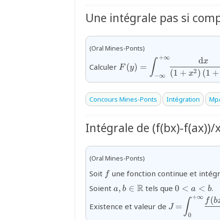
Une intégrale pas si com
(Oral Mines-Ponts)
+
∞
d
{F(y)=\displaystyle\int_
x
∫
Calculer
(
)
=
F
y
\infty}^{+\infty}\!\!\df
2
(
1
+
)
(
1
+
x
−
∞
{\left(1+x^{2}\right)
\left(1+ixy\right)}}
Concours Mines-Ponts
Intégration
Mp/
Intégrale de (f(bx)-f(ax))/
(Oral Mines-Ponts)
{f}
Soit
une fonction continue et intég
f
{a,b\in
{0\lt
R
Soient
,
∈
tels que
0
<
<
.
a
b
a
b
\mathbb{R}}
a\lt
+
∞
(
{J\!=\!\disp
f
b
∫
Existence et valeur de
b}
=
J
}\!\dfrac{f(
0