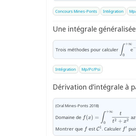
Concours Mines-Ponts
Intégration
Mp/
Une intégrale généralisée
+
∞
{\disp
∫
Trois méthodes pour calculer
e
x}\sin
0
Intégration
Mp/Pc/Psi
Dérivation d’intégrale à 
(Oral Mines-Ponts 2018)
+
∞
{f(x)=\displaystyle\i
t
∫
Domaine de
(
)
=
a
r
f
x
{t^{2}+x^{2}}\arctan
2
2
+
t
x
0
{f}
{\mathcal{C}^{
{f'}
1
′
Montrer que
est
. Calculer
pui
C
f
f