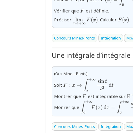
e^{-x t} \dfr
0
\mathrm{d} 
{F}
Vérifier que
est définie.
F
{\displaystyle\lim_{x\t
{F(x)
Préciser
l
i
m
(
)
. Calculer
(
)
.
F
x
F
x
→
+
∞
x
Concours Mines-Ponts
Intégration
Mp/
Une intégrale d’intégrale
(Oral Mines-Ponts)
+
∞
s
i
n
{F : x \rightarrow
t
∫
Soit
:
→
d
.
F
x
t
\displaystyle\int_{x}^{+\inf
2
t
x
\dfrac{\sin t}
{F}
{\
R
Montrer que
est intégrable sur
F
{t^{2}}\,\text{d}t}
+
∞
+
∞
s
{\displaystyle\int_{0
∫
∫
Monrer que
(
)
d
=
F
x
x
u}{u}\mathrm{d}u}
0
0
Concours Mines-Ponts
Intégration
Mp/