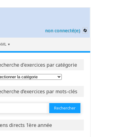
non connecté(e)
AML
echerche d'exercices par catégorie
echerche d’exercices par mots-clés
ercher :
iens directs 1ère année
ctan(x