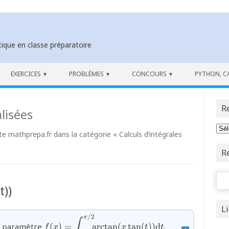
ique en classe préparatoire
EXERCICES
PROBLÈMES
CONCOURS
PYTHON, C
R
lisées
ite mathprepa.fr dans la catégorie « Calculs d’intégrales
R
Rech
t))
L
/2
{f(x)=\displaystyle\int_{0}^{\pi/2}\!\!\!\ar
π
∫
e à paramètre
(
)
=
a
r
c
t
a
n
(
t
a
n
(
))
d
.
f
x
x
t
t