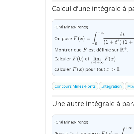
Calcul d’une intégrale à 
(Oral Mines-Ponts)
+
∞
d
{F(x)=\displaystyle\int_
t
∫
On pose
(
)
=
F
x
\dfrac{\text{d}t}
2
(
1
+
)
(
1
+
t
0
{\left(1+t^{2}\right)\le
{F}
{\ma
R
+
Montrer que
est définie sur
.
F
{F(0)}
{\displaystyle\li
Calculer
(
0
)
et
l
i
m
(
)
.
F
F
x
→
+
∞
+\infty}F(x)}
x
{F(x)}
{x\gt0}
Calculer
(
)
pour tout
>
0
.
F
x
x
Concours Mines-Ponts
Intégration
Mp/
Une autre intégrale à pa
(Oral Mines-Ponts)
+
∞
{x>1}
{F(x)=\displ
∫
Pour
>
1
, on pose :
(
)
=
x
F
x