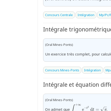
Concours Centrale
Intégration
Mp/Pc/P
Intégrale trigonométriqu
(Oral Mines-Ponts)
Un exercice très complet, pour calcu
Concours Mines-Ponts
Intégration
Mp/
Intégrale et équation diff
(Oral Mines-Ponts)
+
∞
{\displaystyle\int_{
∫
2
−
t
On admet que
e
d
=
.
t
π