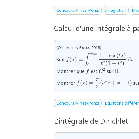
Concours Mines-Ponts
Intégration
Mp/
Calcul d’une intégrale à 
(Oral Mines-Ponts 2018)
+
∞
1
−
c
o
s
(
)
{f(x)=\displaystyle\int_{0}^
t
x
∫
Soit
(
)
=
d
f
x
t
\cos (tx)}{t^{2}(1+t^{2})}\,
2
2
(
1
+
)
t
t
0
{f}
{C^{2}}
{\mathb
R
2
Montrer que
est
sur
.
f
C
{\vphantom{\dfrac{\sqr
2
π
−
Montrer
(
)
=
(
+
−
1
)
su
x
f
x
e
x
{\sqrt2}}f(x)=\dfrac{\p
2
2
{2}(e^{-x}+x-1)}
Concours Mines-Ponts
Équations différen
L’intégrale de Dirichlet