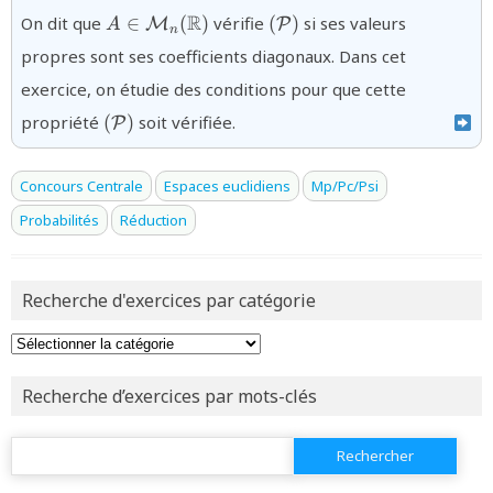
{A\in\mathcal{M}_{n}
{(\mathcal{P})}
R
On dit que
∈
(
)
vérifie
(
)
si ses valeurs
M
P
A
n
(\mathbb{R})}
propres sont ses coefficients diagonaux. Dans cet
exercice, on étudie des conditions pour que cette
{(\mathcal{P})}
propriété
(
)
soit vérifiée.
P
Concours Centrale
Espaces euclidiens
Mp/Pc/Psi
Probabilités
Réduction
Recherche d'exercices par catégorie
Recherche d’exercices par mots-clés
Rechercher :