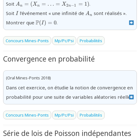
{A_{n}=
Soit
=
(
=
…
=
=
1
)
.
A
X
X
2
−
1
n
n
n
(X_{n}=\ldots=X_{2n-
{I}
{A_{n}}
Soit
l’événement « une infinité de
sont réalisés ».
I
A
1}=1)}
n
{\mathbb{P}
P
Montrer que
(
)
=
0
.
I
(I)=0}
Concours Mines-Ponts
Mp/Pc/Psi
Probabilités
Convergence en probabilité
(Oral Mines-Ponts 2018)
Dans cet exercice, on étudie la notion de convergence en
probabilité pour une suite de variables aléatories réelles.
Concours Mines-Ponts
Mp/Pc/Psi
Probabilités
Série de lois de Poisson indépendantes