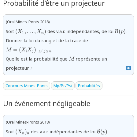
Probabilité d’être un projecteur
(Oral Mines-Ponts 2018)
{(X_{1},\ldots,X_{n})}
{\mathc
Soit
(
,
…
,
)
des v.a.r. indépendantes, de loi
(
)
.
B
X
X
p
1
n
(p)}
{M=
Donner la loi du rang et de la trace de
(X_{i}X_{j})_{1\le
=
(
)
.
M
X
X
i,j\leq n}}
1
≤
,
≤
i
j
i
j
n
{M}
Quelle est la probabilité que
représente un
M
projecteur ?
Concours Mines-Ponts
Mp/Pc/Psi
Probabilités
Un événement négligeable
(Oral Mines-Ponts 2018)
{(X_{n})_{n}}
{\mathcal{B}
Soit
(
)
des v.a.r indépendantes de loi
(
)
.
B
X
p
n
n
(p)}