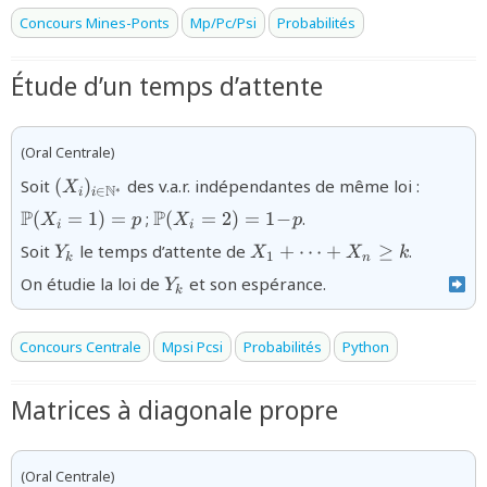
Concours Mines-Ponts
Mp/Pc/Psi
Probabilités
Étude d’un temps d’attente
(Oral Centrale)
{(X_{i})_{i\in
{\math
Soit
(
)
des v.a.r. indépendantes de même loi :
X
N
∗
∈
i
i
\mathbb{N}^{\ast}}}
(X_{i}
{\mathbb{P}
P
P
(
=
1
)
=
;
(
=
2
)
=
1
−
.
X
p
X
p
i
i
(X_{i}=2)=1\!-
Y_k
X_1+\cdots+X_n\ge
Soit
le temps d’attente de
+
⋯
+
≥
.
Y
X
X
k
\!p}
1
k
n
k
Y_k
On étudie la loi de
et son espérance.
Y
k
Concours Centrale
Mpsi Pcsi
Probabilités
Python
Matrices à diagonale propre
(Oral Centrale)