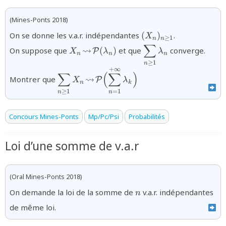
(Mines-Ponts 2018)
{(X_{n})_{n\geq
On se donne les v.a.r. indépendantes
(
)
.
X
≥
1
n
n
1}}
∑
{X_n\!\leadsto\!\mathcal{P}
{\displaystyle\sum
⇝
On suppose que
(
)
et que
converge.
P
X
λ
λ
n
n
n
(\lambda_n)}
≥
1
n
+
∞
{\displaystyle\sum_{n\ge1}
∑
(
∑
)
⇝
Montrer que
P
X
λ
{X_{n}}\!\leadsto\!\mathcal{P}\Bigl(\d
n
k
≥
1
=
1
n
n
Concours Mines-Ponts
Mp/Pc/Psi
Probabilités
Loi d’une somme de v.a.r
(Oral Mines-Ponts 2018)
{n}
On demande la loi de la somme de
v.a.r. indépendantes
n
de même loi.