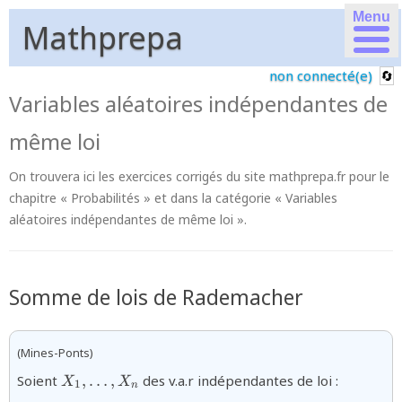
Menu
Mathprepa
non connecté(e)
Variables aléatoires indépendantes de
même loi
On trouvera ici les exercices corrigés du site mathprepa.fr pour le
chapitre « Probabilités » et dans la catégorie « Variables
aléatoires indépendantes de même loi ».
Somme de lois de Rademacher
(Mines-Ponts)
{X_{1},\ldots,X_{n}}
Soient
,
…
,
des v.a.r indépendantes de loi :
X
X
1
n