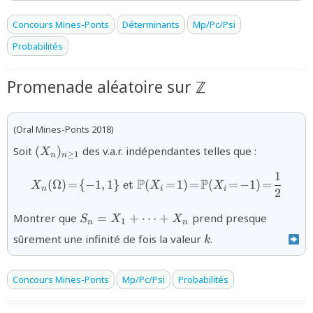
Concours Mines-Ponts
Déterminants
Mp/Pc/Psi
Probabilités
Promenade aléatoire sur ℤ
(Oral Mines-Ponts 2018)
{(X_{n})_{n\geq
Soit
(
)
des v.a.r. indépendantes telles que :
X
≥
1
n
n
1}}
1
{X_n(\Omega)\!=\!\{-1,1\}
P
P
(
Ω
)
=
{
−
1
,
1
}
et
(
=
1
)
=
(
=
−
1
)
=
X
X
X
n
i
i
2
{S_{n}=X_{1}+\cdots+X_{n}}
Montrer que
=
+
⋯
+
prend presque
S
X
X
1
n
n
{k}
sûrement une infinité de fois la valeur
.
k
Concours Mines-Ponts
Mp/Pc/Psi
Probabilités