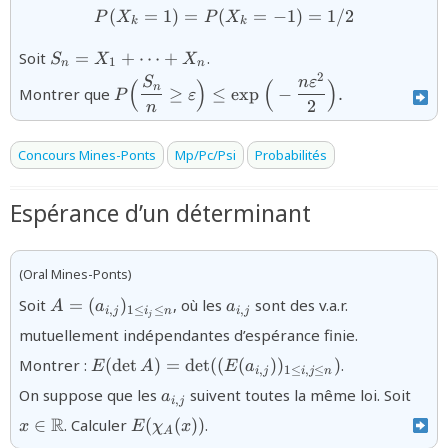
(
=
1
)
=
(
{P(X_{k}=1)=P(X_{k}=-1
=
−
1
)
=
1/2
P
X
P
X
k
k
{S_{n}=X_{1}+\cdots+X_{n}}
Soit
=
+
⋯
+
.
S
X
X
1
n
n
2
{P\Big(\dfrac{S_{n}}
S
n
ε
(
)
(
)
n
Montrer que
≥
≤
e
x
p
−
.
P
ε
{n}\geq
2
n
\varepsilon\Big)\leq
\exp\Big(-
Concours Mines-Ponts
Mp/Pc/Psi
Probabilités
\dfrac{n\varepsilon
^{2}}{2}\Big).}
Espérance d’un déterminant
(Oral Mines-Ponts)
{A=
{a_{i,j}}
Soit
=
(
)
, où les
sont des v.a.r.
A
a
a
,
1
≤
≤
,
i
j
i
n
i
j
j
(a_{i,j})_{1\leq
mutuellement indépendantes d’espérance finie.
i_{j}\leq n}}
{E(\det A)=\det
Montrer :
(
d
e
t
)
=
d
e
t
((
(
)
)
)
.
E
A
E
a
,
1
≤
,
≤
i
j
i
j
n
((E(a_{i,j}))_{1\leq
{a_{i,j}}
{x\i
On suppose que les
suivent toutes la même loi. Soit
a
i,j\leq n})}
,
i
j
\ma
{E(\chi_{A}
R
∈
. Calculer
(
(
))
.
x
E
χ
x
A
(x))}