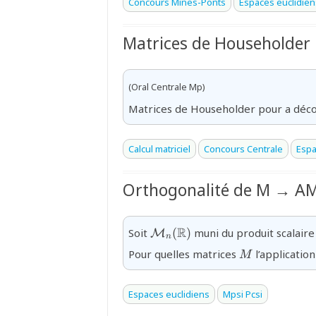
Concours Mines-Ponts
Espaces euclidien
Matrices de Householder
(Oral Centrale Mp)
Matrices de Householder pour a déc
Calcul matriciel
Concours Centrale
Espa
Orthogonalité de M → A
{\mathcal{M}_n(\mathbb{R
R
Soit
(
)
muni du produit scalair
M
n
{M}
Pour quelles matrices
l’applicatio
M
Espaces euclidiens
Mpsi Pcsi