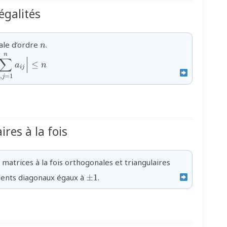
égalités
{n}
ale d’ordre
.
n
n
,j=1}^n\left|
;\Bigl|\displaystyle\sum_{i,j=1}^na_{ij}\Bigr|\le
∑
≤
a
n
qrt n\;}
}
ij
,
=
1
j
res à la fois
{n}
s matrices à la fois orthogonales et triangulaires
{\pm
cients diagonaux égaux à
±
1
.
1}