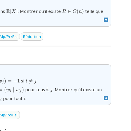
{\mathbb{R}
{R\in
{R^{T}
R
ans
[
]
. Montrer qu’il existe
∈
(
)
telle que
X
R
O
n
[X]}
O(n)}
MR}
Mp/Pc/Psi
Réduction
1}}
{i}\mid
{i\neq
)
=
−
1
si

=
.
v
i
j
j
})=-1}
j}
\mid
{i,j}
=
(
∣
)
pour tous
,
. Montrer qu’il existe un
w
w
i
j
i
j
)=w_{i}}
{i}
pour tout
.
w
i
mid
i
Mp/Pc/Psi