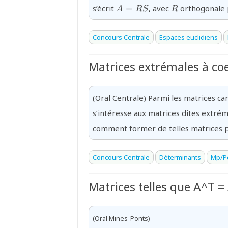
{A=RS}
{R}
s’écrit
=
, avec
orthogonale 
A
RS
R
Concours Centrale
Espaces euclidiens
Matrices extrémales à coe
(Oral Centrale) Parmi les matrices c
s’intéresse aux matrices dites extrém
comment former de telles matrices p
Concours Centrale
Déterminants
Mp/Pc
Matrices telles que A^T =
(Oral Mines-Ponts)