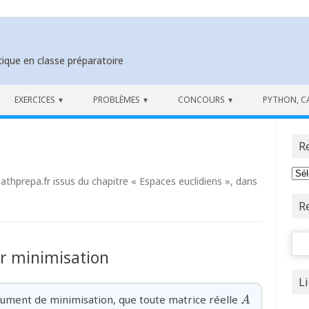
ique en classe préparatoire
EXERCICES
PROBLÈMES
CONCOURS
PYTHON, C
R
mathprepa.fr issus du chapitre « Espaces euclidiens », dans
R
Rech
r minimisation
L
{A}
gument de minimisation, que toute matrice réelle
A