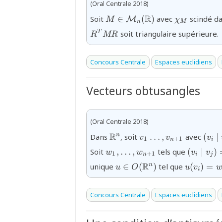
(Oral Centrale 2018)
{M\in\mathcal{M}_{n}
{\chi_{M}}
R
Soit
∈
(
)
avec
scindé d
M
M
χ
n
M
(\mathbb{R})}
soit triangulaire supérieure.
T
R
MR
Concours Centrale
Espaces euclidiens
Vecteurs obtusangles
(Oral Centrale 2018)
{\mathbb{R}^n}
{v_{1}\ldots,v_{n+
{(v_
R
Dans
, soit
…
,
avec
(
∣
n
v
v
v
1
+
1
n
i
v_{j
{w_{1},\ldots,w_{n+1}}
{(v_{i}
Soit
,
…
,
tels que
(
∣
)
w
w
v
v
1
+
1
n
i
j
v_{j})=
{u\in
{u(v_{i}
R
unique
∈
(
)
tel que
(
)
=
n
u
O
u
v
(w_{i}\
i
O(\mathbb{R^n})}
w_{j})}
Concours Centrale
Espaces euclidiens