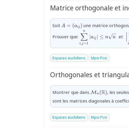
Matrice orthogonale et in
{A=
Soit
=
(
)
une matrice orthogon
A
a
ij
(a_{ij})}
n
{\displaystyle\sum_{i
{\
∑
Prouver que:
∣
∣
≤
et
a
n
n
{a_{ij}}\right|\le n\s
n
ij
,
=
1
i
j
i
Espaces euclidiens
Mpsi Pcsi
Orthogonales et triangulai
{\mathcal{M}_
R
Montrer que dans
(
)
, les seule
M
n
(\mathbb{R})}
sont les matrices diagonales à coeffi
Espaces euclidiens
Mpsi Pcsi