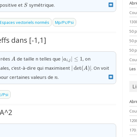
{S}
Abr
positive et
symétrique.
S
Cou
130
Espaces vectoriels normés
Mp/Pc/Psi
50 
ffs dans [-1,1]
50 
50 
{A}
{|a_{i,j}|\le1}
arrées
de taille n telles que
∣
∣
≤
1
, on
A
a
Cou
,
i
j
{|\det(A)|}
ales, c’est-à-dire qui maximisent
∣
d
e
t
(
)
∣
. On voit
A
Les
{n}
our certaines valeurs de
.
n
L
/Psi
Abr
 A^2
Cou
120
170