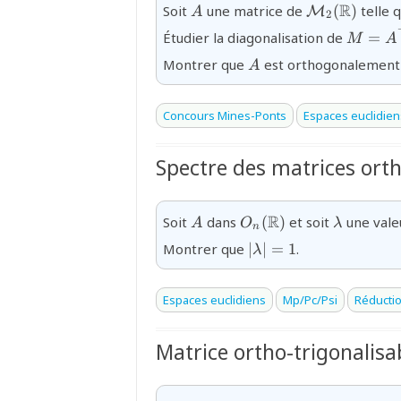
{A}
{\mathcal{M
R
Soit
une matrice de
(
)
telle 
M
A
2
(\mathbb{R}
{M=A^
Étudier la diagonalisation de
=
M
A
{A}
Montrer que
est orthogonalement s
A
Concours Mines-Ponts
Espaces euclidien
Spectre des matrices ort
{A}
{O_{n}
{\lambda
R
Soit
dans
(
)
et soit
une vale
A
O
λ
n
(\mathbb{R})}
{|\lambda|=1}
Montrer que
∣
∣
=
1
.
λ
Espaces euclidiens
Mp/Pc/Psi
Réducti
Matrice ortho-trigonalisa