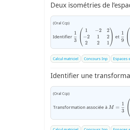
Deux isométries de l’espa
(Oral Ccp)
1
−
2
2
{\dfrac13\begin{pmatri
{\d
1
1
1&-2&2\\ -2&1&2\\
−
2
1
2
Identifier
et
3
9
2&2&1\end{pmatrix}}
2
2
1
Calcul matriciel
Concours Inp
Espaces e
Identifier une transforma
(Oral Ccp)
{M=\dfr
1
Transformation associée à
=
M
3
Calcul matriciel
Concours Inp
Espaces e