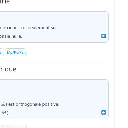
trie
{n}
métrique si et seulement si :
onale nulle.
s
Mp/Pc/Psi
rique
−
)
est orthogonale positive.
A
−
)
.
M