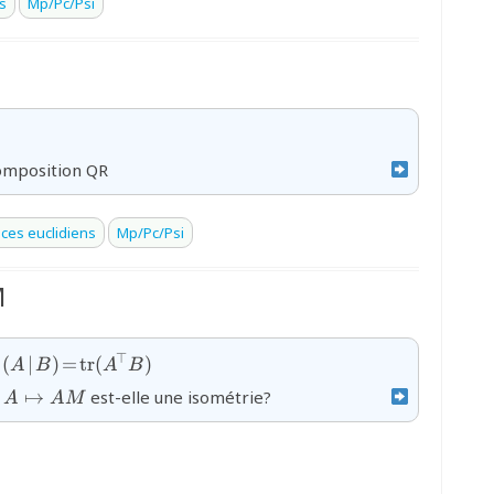
s
Mp/Pc/Psi
omposition QR
ces euclidiens
Mp/Pc/Psi
M
})}
{\left({A}\!\mid\!
⊤
e
(
∣
)
=
tr
(
)
A
B
A
B
{B}\right)\!=\!\text{tr}
{A\mapsto
n
↦
est-elle une isométrie?
A
A
M
({A}^{\!\top}B)}
AM}