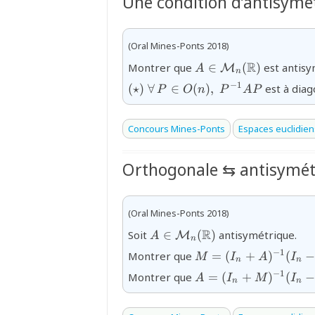
Une condition d’antisymé
(Oral Mines-Ponts 2018)
{A\in\mathcal{M}_
R
Montrer que
∈
(
)
est antisy
M
A
n
(\mathbb{R})}
{(\star)\ \forall\,
−
1
(
⋆
)
∀
∈
(
)
,
est à diag
P
O
n
P
A
P
P\in
O(n),\;P^{-1}AP}
Concours Mines-Ponts
Espaces euclidien
Orthogonale ⇆ antisymét
(Oral Mines-Ponts 2018)
{A\in\mathcal{M}_{n}
R
Soit
∈
(
)
antisymétrique.
M
A
n
(\mathbb{R})}
{M=
−
1
Montrer que
=
(
+
)
(
M
I
A
I
n
n
(I_{n}+A)^{-1}
{A=
−
1
Montrer que
=
(
+
)
(
A
I
M
I
(I_{n}-A)}
n
n
(I_{n}+M)^{-1}
(I_{n}-M)}