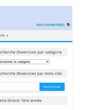
non connecté(e)
AML
echerche d'exercices par catégorie
echerche d’exercices par mots-clés
ercher :
iens directs 1ère année