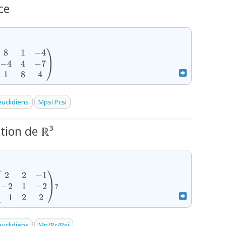
ce
8
1
−
4
x}
frac19\begin{pmatrix}8&1&-4\\-4&4&-7\\1&8&4\end{p
−
4
4
−
7
1
8
4
uclidiens
Mpsi Pcsi
tion de ℝ³
2
2
−
1
ac13\begin{pmatrix}2&2&-1\\-2&1&-2\\-1&2&2\end{p
−
2
1
−
2
?
−
1
2
2
uclidiens
Mp/Pc/Psi