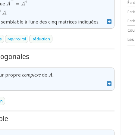
}_{2}
{A^{\top}=A^{2}}
Écri
⊤
2
que
=
A
A
)}
{\top}A}
Écr
⊤
.
A
Écri
emblable à l’une des cinq matrices indiquées.
Cou
s
Mp/Pc/Psi
Réduction
Les
hogonales
}
{A}
ur propre
complexe
de
.
A
on
ble