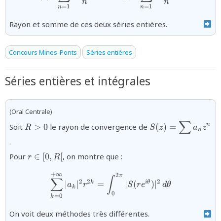
n
n
=
1
=
1
n
n
Rayon et somme de ces deux séries entières.
Concours Mines-Ponts
Séries entières
Séries entières et intégrales
(Oral Centrale)
∑
{R>0}
{S(z)=\displayst
n
Soit
>
0
le rayon de convergence de
(
)
=
R
S
z
a
z
n
a_{n}z^{n}}
.
{r\in
Pour
∈
[
0
,
[
, on montre que :
r
R
\lbrack
0,R[}
+
∞
{\displaystyle\sum_{k=0}^{
2
π
∫
∑
2
2
2
k
i
θ
∣
∣
=
∣
(
)
∣
a
r
S
r
e
d
θ
k
0
=
0
k
On voit deux méthodes très différentes.