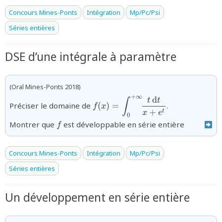
Concours Mines-Ponts
Intégration
Mp/Pc/Psi
Séries entières
DSE d’une intégrale à paramètre
(Oral Mines-Ponts 2018)
+
∞
d
{f(x)=\displaystyle\int_{0}^{+\
t
t
∫
Préciser le domaine de
(
)
=
.
f
x
{x+e^{t}}}
+
t
x
e
0
{f}
Montrer que
est développable en série entière
f
Concours Mines-Ponts
Intégration
Mp/Pc/Psi
Séries entières
Un développement en série entière