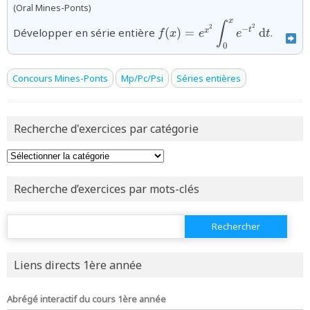
(Oral Mines-Ponts)
x
{f(x)=e^{x^2}\displaystyle
∫
2
2
−
t
Développer en série entière
(
)
=
d
.
x
f
x
e
e
t
t^2}\,\text{d}t}
0
Concours Mines-Ponts
Mp/Pc/Psi
Séries entières
Recherche d'exercices par catégorie
Recherche d’exercices par mots-clés
Rechercher :
Liens directs 1ère année
Abrégé interactif du cours 1ère année