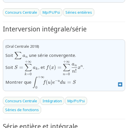
Concours Centrale
Mp/Pc/Psi
Séries entières
Interversion intégrale/série
(Oral Centrale 2018)
∑
{\displaystyle\sum
Soit
une série convergente.
a
n
a_{n}}
+
∞
+
∞
{S=\displaystyle\sum_{k=0}^{+\infty}a_k}
{f(x)=\displaystyle\sum_{n=0}^{+
a
∑
∑
n
n
Soit
=
, et
(
)
=
.
S
a
f
x
x
\dfrac{a_{n}}{n!}x^{n}}
k
!
n
=
0
=
0
n
k
+
∞
{\displaystyle\int_{0}^{+\infty}\!\!\!f(u
∫
−
u
Montrer que
(
)
=
f
u
e
d
u
S
u}du=S}
0
Concours Centrale
Intégration
Mp/Pc/Psi
Séries de fonctions
Série entière et intégrale