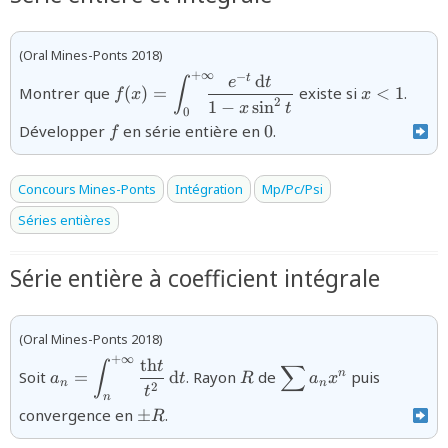
(Oral Mines-Ponts 2018)
+
∞
−
d
{f(x)=\displaystyle\int_{0}^{+\infty}\!\!
{x\lt1}
t
e
t
∫
Montrer que
(
)
=
existe si
<
1
.
f
x
x
t}\,\text{d}t}{1-x\sin ^{2}t}}
2
1
−
s
i
n
x
t
0
{f}
{0}
Développer
en série entière en
0
.
f
Concours Mines-Ponts
Intégration
Mp/Pc/Psi
Séries entières
Série entière à coefficient intégrale
(Oral Mines-Ponts 2018)
+
∞
th
{a_{n}=\displaystyle\int_{n}^{+\infty}\dfrac{
{R}
{\displaystyle\sum
t
∫
∑
n
Soit
=
d
. Rayon
de
puis
a
t
R
a
x
{t^{2}}\,\text{d}t}
a_{n}x^{n}}
n
n
2
t
n
{\pm
convergence en
±
.
R
R}