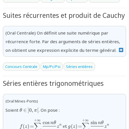
Suites récurrentes et produit de Cauchy
(Oral Centrale) On définit une suite numérique par
récurrence forte. Par des arguments de séries entières,
on obtient une expression explicite du terme général.
Concours Centrale
Mp/Pc/Psi
Séries entières
Séries entières trigonométriques
(Oral Mines-Ponts)
{\theta
Soient
∈
]
0
,
[
. On pose :
θ
π
\in\,]0,\pi[}
+
∞
+
∞
{f(z)\!=\!\!\displaystyle\
c
o
s
s
i
n
n
θ
n
θ
∑
∑
n
n
(
)
=
et
(
)
=
f
z
z
g
z
z