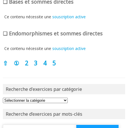
Bases et sommes directes
=
1
i
p
:
(
,
…
,
)
↦
∑
φ
x
x
x
1
p
i
=
1
i
Ce contenu nécessite une
souscription active
Endomorphismes et sommes directes
Ce contenu nécessite une
souscription active
⇧
①
2
3
4
5
Recherche d'exercices par catégorie
Recherche d’exercices par mots-clés
Rechercher :