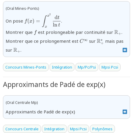
(Oral Mines-Ponts)
2
{f(x)=\displaystyle\displaystyle\int_{x}^{x^
x
d
t
∫
On pose
(
)
=
.
f
x
{\ln t}}
l
n
t
x
{f}
{\math
R
Montrer que
est prolongeable par continuité sur
.
f
+
{C^{\infty
{\mathbb{R}_
R
∞
∗
Montrer que ce prolongement est
sur
mais pas
C
+
}}
{\mathbb{R}_{+}}
R
sur
.
+
Concours Mines-Ponts
Intégration
Mp/Pc/Psi
Mpsi Pcsi
Approximants de Padé de exp(x)
(Oral Centrale Mp)
Approximants de Padé de exp(x)
Concours Centrale
Intégration
Mpsi Pcsi
Polynômes