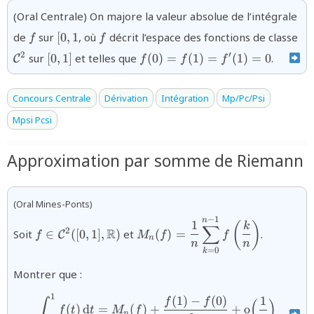
(Oral Centrale) On majore la valeur absolue de l’intégrale
{f}
{[0,1}
{f}
{\
de
sur
[
0
,
1
, où
décrit l’espace des fonctions de classe
f
f
{[0,1]}
{f(0)=f(1)=f'(1)=0}
2
′
sur
[
0
,
1
]
et telles que
(
0
)
=
(
1
)
=
(
1
)
=
0
.
C
f
f
f
Concours Centrale
Dérivation
Intégration
Mp/Pc/Psi
Mpsi Pcsi
Approximation par somme de Riemann
(Oral Mines-Ponts)
−
1
{f\in\mathcal{C}^2([0,1],\mathbb{R})}
{M_{n}(f)=\dfrac{1}{n}
n
1
(
)
k
∑
R
2
Soit
∈
([
0
,
1
]
,
)
et
(
)
=
.
C
f
M
f
f
\displaystyle\sum_{k=0}^{n-
n
n
n
1}f\left(\dfrac{k}{n}\right)}
=
0
k
Montrer que :
1
{\displaystyle\int_{0}^{1}
(
1
)
−
(
0
)
1
f
f
∫
(
)
(
)
d
=
(
)
+
+
o
f
t
t
M
f
n