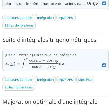
\Rightarrow
{D(0,r)}
alors ils ont le même nombre de racines dans
(
0
,
)
.
D
r
|P(z)
−Q(z)|\lt|Q(z)|}
Concours Centrale
Intégration
Mp/Pc/Psi
Séries de fonctions
Suite d’intégrales trigonométriques
{J_n(y)=\display
(Orale Centrale) On calcule les intégrales
nx-\cos ny}{\cos
π
c
o
s
−
c
o
s
n
x
n
y
∫
(
)
=
d
J
y
x
n
c
o
s
−
c
o
s
x
y
0
Concours Centrale
Intégration
Mp/Pc/Psi
Mpsi Pcsi
Suites numériques
Majoration optimale d’une intégrale