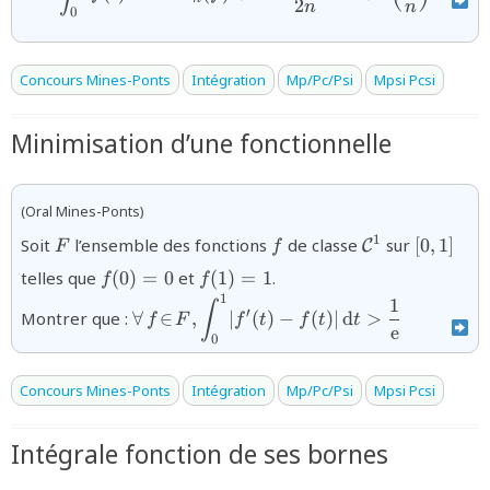
2
n
n
0
Concours Mines-Ponts
Intégration
Mp/Pc/Psi
Mpsi Pcsi
Minimisation d’une fonctionnelle
(Oral Mines-Ponts)
{F}
{f}
{\mathcal{C}
{[0,1]}
1
Soit
l’ensemble des fonctions
de classe
sur
[
0
,
1
]
C
F
f
{f(0)=0}
{f(1)=1}
telles que
(
0
)
=
0
et
(
1
)
=
1
.
f
f
1
{\forall\,f\!\in\!F,\displaystyle\int_{0}^{
1
∫
′
Montrer que :
∀
∈
,
∣
(
)
−
(
)
∣
d
>
f
F
f
t
f
t
t
f(t)|\,\text{d}t>\dfrac{1}{\text{e}}}
e
0
Concours Mines-Ponts
Intégration
Mp/Pc/Psi
Mpsi Pcsi
Intégrale fonction de ses bornes