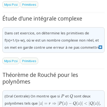
Mpsi Pcsi
Primitives
Étude d’une intégrale complexe
Dans cet exercice, on détermine les primitives de
f(x)=1/(x-w), où w est un nombre complexe non réel, et
on met en garde contre une erreur à ne pas commettre.
Mpsi Pcsi
Primitives
Théorème de Rouché pour les
polynômes
{P}
{Q}
(Oral Centrale) On montre que si
et
sont deux
P
Q
{|z|=r
polynômes tels que
∣
∣
=
⇒
∣
(
)
−
(
)
∣
<
∣
(
)
∣
,
z
r
P
z
Q
z
Q
z