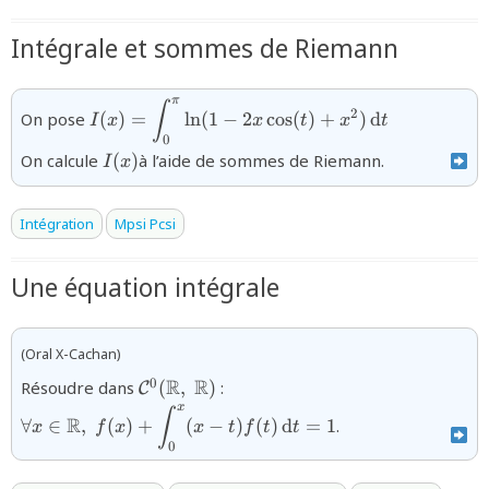
Intégrale et sommes de Riemann
π
{I(x)=\displaystyle\int_{0}^{\pi}\ln(1-
∫
2
On pose
(
)
=
l
n
(
1
−
2
c
o
s
(
)
+
)
d
I
x
x
t
x
t
2x\cos(t)+x^{2})\,\text{d}t}
0
{I(x)}
On calcule
(
)
à l’aide de sommes de Riemann.
I
x
Intégration
Mpsi Pcsi
Une équation intégrale
(Oral X-Cachan)
{\mathcal{C}^{0}
{\forall x\in
R
R
0
Résoudre dans
(
,
)
:
C
(\mathbb{R},\
\mathbb{R},\;f(x)+\displayst
x
∫
R
∀
∈
,
(
)
+
(
−
)
(
)
d
=
1
.
\mathbb{R})}
(x-t)f(t)\,\text{d}t=1}
x
f
x
x
t
f
t
t
0