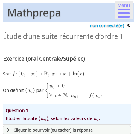
Menu
Mathprepa
non connecté(e)
Étude d’une suite récurrente d’ordre 1
Exercice (oral Centrale/Supélec)
{f\colon ]0,+\infty[\to
R
Soit
:
]
0
,
+
∞
[
→
,
↦
+
l
n
(
)
.
f
x
x
x
\mathbb{R},\;x\mapsto
{(u_n)}
{\begin{cases}u_0>0\\[3pt]\forall\,
{
x+\ln(x)}
>
0
u
0
On définit
(
)
par
u
n\in\mathbb{N},\;u_{n+1}=f(u_n)\
n
N
∀
∈
,
=
(
)
n
u
f
u
+
1
n
n
Question 1
{(u_n)}
{u_0}
Étudier la suite
(
)
, selon les valeurs de
.
u
u
0
n
Cliquer ici pour voir (ou cacher) la réponse