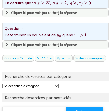
et être
connecté au site
{\forall\,x
En déduire que :
∀
≥
,
∀
≥
2
,
(
,
)
≥
0
.
x
N
a
g
a
x
\geq
N,\;\forall\,a
Cliquer ici pour voir (ou cacher) la réponse
revenir à
la page d'accueil
\geq
ou tester
la page d'extraits libres
2,\;g(a,x)
ou consulter
avoir
une souscription active sur mathprepa
le plan du site
\geq 0}
Question 4
et être
connecté au site
{u_n}
{u_0>1}
Déterminer un équivalent de
quand
>
1
.
u
u
0
n
Cliquer ici pour voir (ou cacher) la réponse
revenir à
la page d'accueil
ou tester
la page d'extraits libres
ou consulter
avoir
une souscription active sur mathprepa
le plan du site
Concours Centrale
Mp/Pc/Psi
Mpsi Pcsi
Suites numériques
et être
connecté au site
Recherche d'exercices par catégorie
revenir à
la page d'accueil
ou tester
la page d'extraits libres
ou consulter
le plan du site
Recherche d’exercices par mots-clés
Rechercher :