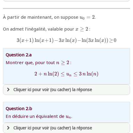
avoir
une souscription active sur mathprepa
{u_0=2}
À partir de maintenant, on suppose
=
2
.
u
et être
connecté au site
0
{x\ge2}
On admet l’inégalité, valable pour
≥
2
:
x
revenir à
la page d'accueil
3
(
+
1
)
l
n
(
+
1
)
−
3
l
{3(x\!+\!1)\ln(x\!+\!1) \!-\
n
(
)
−
l
n
(
3
l
n
(
))
≥
0
x
x
x
x
x
x
ou tester
la page d'extraits libres
ou consulter
le plan du site
Question 2.a
{n\ge2}
Montrer que, pour tout
≥
2
:
n
2
+
l
n
(
2
)
≤
{2+ n \ln(2) \leq u_n \leq 3 
≤
3
l
n
(
)
n
u
n
n
n
Cliquer ici pour voir (ou cacher) la réponse
avoir
une souscription active sur mathprepa
Question 2.b
et être
connecté au site
{u_n}
En déduire un équivalent de
.
u
n
Cliquer ici pour voir (ou cacher) la réponse
revenir à
la page d'accueil