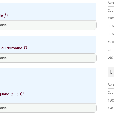
Abr
Cou
{f}
 de
?
f
130
ponse
50 
50 
thprepa
50 
{D}
ur du domaine
.
D
Cou
Les
ponse
L
thprepa
Abr
style\sum_{n=0}^{+\infty}
{u\to
Cou
+
quand
→
0
.
u
0^+}
120
170
ponse