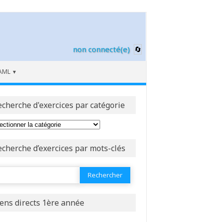
non connecté(e)
AML
echerche d'exercices par catégorie
echerche d’exercices par mots-clés
ercher :
iens directs 1ère année