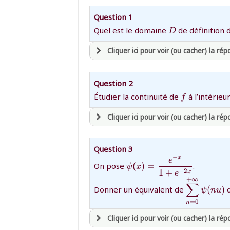
Question 1
{D}
Quel est le domaine
de définition
D
Cliquer ici pour voir (ou cacher) la ré
avoir
une souscription active sur ma
Question 2
et être
connecté au site
{f}
Étudier la continuité de
à l’intérie
f
Cliquer ici pour voir (ou cacher) la ré
revenir à
la page d'accueil
ou tester
la page d'extraits libres
ou consulter
avoir
une souscription active sur ma
le plan du site
Question 3
et être
connecté au site
−
x
{\psi(x)=\dfrac{e^{-
e
On pose
(
)
=
.
ψ
x
x}}{1+e^{-2x}}}
−
2
1
+
x
e
+
∞
{\display
∑
revenir à
la page d'accueil
Donner un équivalent de
(
)
ψ
n
u
\psi(nu)}
ou tester
la page d'extraits libres
=
0
n
ou consulter
le plan du site
Cliquer ici pour voir (ou cacher) la ré