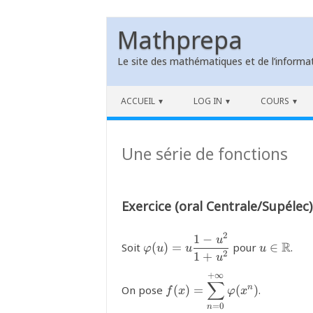
Mathprepa
Le site des mathématiques et de l’informat
Skip to content
ACCUEIL
LOG IN
COURS
Une série de fonctions
Exercice (oral Centrale/Supélec)
2
1
−
{\varphi(u)=u
{u \in
u
R
Soit
(
)
=
pour
∈
.
φ
u
u
u
\dfrac{1-u^2}
\mathbb
2
1
+
u
{1+u^2}}
+
∞
{f(x)=\displaystyle\sum
∑
n
On pose
(
)
=
(
)
.
f
x
φ
x
\varphi(x^n)}
=
0
n