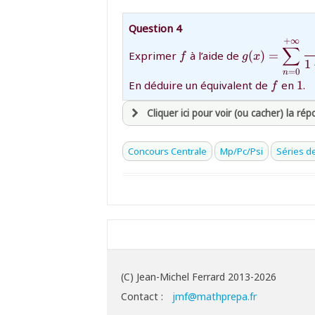
avoir
une souscription active sur ma
Question 4
et être
connecté au site
+
∞
{f}
{g(x)=\disp
∑
Exprimer
à l’aide de
(
)
=
f
g
x
\dfrac{x^n}
1
=
0
n
revenir à
la page d'accueil
{f}
{1
En déduire un équivalent de
en
1
.
f
ou tester
la page d'extraits libres
ou consulter
le plan du site
Cliquer ici pour voir (ou cacher) la ré
avoir
une souscription active sur ma
Concours Centrale
Mp/Pc/Psi
Séries d
et être
connecté au site
revenir à
la page d'accueil
ou tester
la page d'extraits libres
ou consulter
le plan du site
(C) Jean-Michel Ferrard 2013-2026
Contact :
jmf@mathprepa.fr