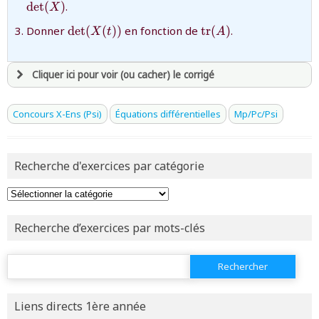
d
e
t
(
)
.
X
{\det(X(t))}
{\text{tr}
Donner
d
e
t
(
(
))
en fonction de
tr
(
)
.
X
t
A
(A)}
Cliquer ici pour voir (ou cacher) le corrigé
avoir
une souscription active sur mathprepa
Concours X-Ens (Psi)
Équations différentielles
Mp/Pc/Psi
et être
connecté au site
Recherche d'exercices par catégorie
revenir à
la page d'accueil
ou tester
la page d'extraits libres
ou consulter
le plan du site
Recherche d’exercices par mots-clés
Rechercher :
Liens directs 1ère année