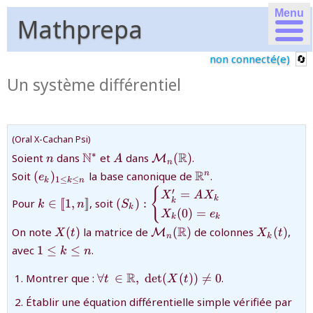
Menu
Mathprepa
non connecté(e)
Un système différentiel
(Oral X-Cachan Psi)
{n}
{\mathbb{N}^{*}}
{A}
{\mathcal{M}_{n}
N
R
∗
Soient
dans
et
dans
(
)
.
M
n
A
n
(\mathbb{R})}
{(e_{k})_{1\le
{\mathbb{R}^{n}}
R
Soit
(
)
la base canonique de
.
n
e
1
≤
≤
k
k
n
k\le n}}
{
{k\in[\!
{(S_k) :
′
=
X
A
X
k
k
Pour
∈
[
[
1
,
]
]
, soit
(
)
:
k
n
S
[1,n]\!]}
\begin{cases}X'_{k}
k
(
0
)
=
X
e
k
k
= AX_{k}\\X_{k}
{X(t)}
{\mathcal{M}_{n}
{X_{k}
R
On note
(
)
la matrice de
(
)
de colonnes
(
)
,
M
X
t
X
t
(0) =
n
k
(\mathbb{R})}
(t)}
{1
avec
1
≤
≤
.
e_{k}\end{cases}}
k
n
\le
{\forall t
R
k
Montrer que :
∀
∈
,
d
e
t
(
(
))

=
0
.
t
X
t
\,\in\mathbb{R},\;\det(X(t))\ne
\le
{\d
Établir une équation différentielle simple vérifiée par
0}
n}