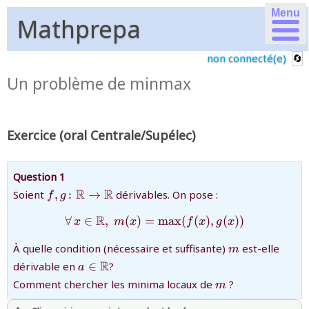
Menu
Mathprepa
non connecté(e)
Un problème de minmax
Exercice (oral Centrale/Supélec)
Question 1
{f,g\colon\mathbb{R}\to\mathbb{R}}
R
R
Soient
,
:
→
dérivables. On pose :
f
g
R
∀
∈
,
(
)
=
{\forall\, x \in \mathbb{R}
m
a
x
(
(
)
,
(
))
x
m
x
f
x
g
x
{m}
À quelle condition (nécessaire et suffisante)
est-elle
m
{a\in\mathbb{R}}
R
dérivable en
∈
?
a
{m}
Comment chercher les minima locaux de
?
m