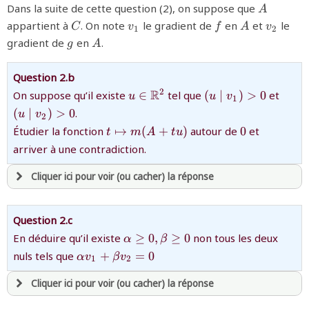
{A}
Dans la suite de cette question (2), on suppose que
A
et être
connecté au site
{C}
{v_{1}}
{f}
{A}
{v_{2}
appartient à
. On note
le gradient de
en
et
le
C
v
f
A
v
1
2
{g}
{A}
gradient de
en
.
g
A
revenir à
la page d'accueil
ou tester
la page d'extraits libres
Question 2.b
ou consulter
le plan du site
{u\in\mathbb{R}^{2}}
{\left(u\mid
{\lef
R
2
On suppose qu’il existe
∈
tel que
(
∣
)
>
0
et
u
u
v
1
v_1\right)>0}
v_2\
(
∣
)
>
0
.
u
v
2
{t
{0}
Étudier la fonction
↦
(
+
)
autour de
0
et
t
m
A
t
u
\mapsto
arriver à une contradiction.
m(A+tu)}
Cliquer ici pour voir (ou cacher) la réponse
avoir
une souscription active sur mathprepa
Question 2.c
et être
connecté au site
{\alpha\ge0,\beta\ge0}
En déduire qu’il existe
≥
0
,
≥
0
non tous les deux
α
β
{\alpha
nuls tels que
+
=
0
α
v
β
v
1
2
v_1 +
revenir à
la page d'accueil
\beta
Cliquer ici pour voir (ou cacher) la réponse
ou tester
la page d'extraits libres
v_2=
ou consulter
le plan du site