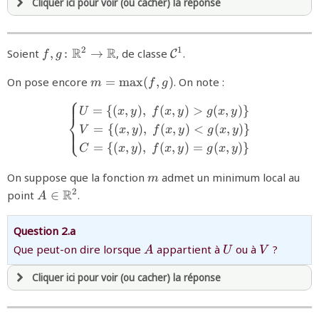
Cliquer ici pour voir (ou cacher) la réponse
avoir
une souscription active sur mathprepa
{f,g\colon\mathbb{R}^{2}\to\mathbb{R}}
R
R
{{\mathcal
2
1
Soient
,
:
→
, de classe
.
C
f
g
et être
connecté au site
C}^1}
{m=\max
On pose encore
=
m
a
x
(
,
)
. On note :
m
f
g
(f,g)}
⎧
revenir à
la page d'accueil
{\begin{cases}U = \{ (x,y),
=
{(
,
)
,
(
,
)
>
(
,
)}
U
x
y
f
x
y
g
x
y
ou tester
⎨
la page d'extraits libres
=
{(
,
)
,
(
,
)
<
(
,
)}
⎩
V
x
y
f
x
y
g
x
y
ou consulter
le plan du site
=
{(
,
)
,
(
,
)
=
(
,
)}
C
x
y
f
x
y
g
x
y
{m}
On suppose que la fonction
admet un minimum local au
m
{A \in
R
2
point
∈
.
A
\mathbb{R}^2}
Question 2.a
{A}
{U}
{V}
Que peut-on dire lorsque
appartient à
ou à
?
A
U
V
Cliquer ici pour voir (ou cacher) la réponse
avoir
une souscription active sur mathprepa