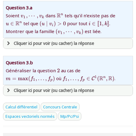
0}
avoir
une souscription active sur mathprepa
Question 3.a
et être
connecté au site
{v_1,\cdots,v_k}
{\mathbb{R}^n}
{u\in\m
R
Soient
,
⋯
,
dans
tels qu’il n’existe pas de
n
v
v
1
k
{\left(u\mid
{i\in\llbracket1,k\
R
∈
tel que
(
∣
)
>
0
pour tout
∈
[
[
1
,
]
]
.
n
u
u
v
i
k
i
v_i\right)
revenir à
la page d'accueil
{(v_1,\cdots,v_k)}
Montrer que la famille
(
,
⋯
,
)
est liée.
v
v
1
k
>0}
ou tester
la page d'extraits libres
Cliquer ici pour voir (ou cacher) la réponse
ou consulter
le plan du site
avoir
une souscription active sur mathprepa
Question 3.b
et être
connecté au site
{2}
{m=\max(f_1,\ldots,f
Généraliser la question
2
au cas de
{f_1,\ldots,f_p\in {\mathcal
R
R
1
=
m
a
x
(
,
…
,
)
où
,
…
,
∈
(
,
)
.
n
C
m
f
f
f
f
1
1
p
p
C}^1(\mathbb{R}^n,\mathbb
revenir à
la page d'accueil
Cliquer ici pour voir (ou cacher) la réponse
ou tester
la page d'extraits libres
ou consulter
le plan du site
avoir
une souscription active sur mathprepa
Calcul différentiel
Concours Centrale
et être
connecté au site
Espaces vectoriels normés
Mp/Pc/Psi
revenir à
la page d'accueil