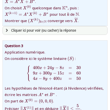
∗
∗
=
+
.
X
A
X
B
ou consulter
le plan du site
{X^{(0)}}
{\mathbb{K}^n}
{X^{(k+1)}=A
K
(
0
)
On choisit
quelconque dans
, puis :
n
X
{k}
{\mathbb{N}}
N
(
+
1
)
∗
(
)
∗
=
+
pour tout
de
.
k
k
X
A
X
B
k
{(X^{(k)})_{k\in\mathbb{N}}}
{\widetilde{X}}
(
)
Montrer que
(
)
converge vers
.
k
X
X
N
∈
k
Cliquer ici pour voir (ou cacher) la réponse
avoir
une souscription active sur mathprepa
Question 3
et être
connecté au site
Application numérique.
{(S)}
On considère ici le système linéaire
(
)
:
S
⎧
revenir à
la page d'accueil
400
+
24
−
8
=
30
{\left\{\begin{array}{lll
x
y
z
⎨
ou tester
la page d'extraits libres
⎩
9
+
300
−
15
=
60
x
y
z
ou consulter
le plan du site
4
−
8
+
400
=
50
x
y
z
Les hypothèses de l’énoncé étant (à l’évidence) vérifiées,
{A^*}
{B^*}
∗
∗
écrire les matrices
et
.
A
B
{X^{(0)}=
(
0
)
On part de
=
(
0
,
0
,
0
)
.
X
(0,0,0)}
5
{\left\|X^{(1)}\right\|}
{\big\|\widetilde{X}\big
(
1
)
Préciser
et en déduire
≤
.
X
X