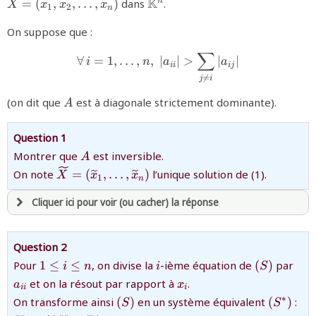
{\mathbb{K}^n}
K
=
(
,
,
…
,
)
dans
.
n
X
x
x
x
1
2
n
On suppose que :
∑
{\forall\,i=1,\ldots,n,\;\lef
∀
=
1
,
…
,
,
∣
∣
>
∣
∣
i
n
a
a
ii
ij

=
j
i
{A}
(on dit que
est à diagonale strictement dominante).
A
Question 1
{A}
Montrer que
est inversible.
A
{\widetilde{X}=
On note
=
(
,
…
,
)
l’unique solution de (1).
X
x
x
1
n
(\widetilde
x_1,\ldots,\widetilde
Cliquer ici pour voir (ou cacher) la réponse
x_n)}
avoir
une souscription active sur mathprepa
Question 2
et être
connecté au site
{1\le
{i}
{(S)}
{a_
Pour
1
≤
≤
, on divise la
-ième équation de
(
)
par
i
n
i
S
i\le
{x_i}
et on la résout par rapport à
.
a
x
ii
i
n}
revenir à
la page d'accueil
{(S)}
{(S^{*}
{X
∗
On transforme ainsi
(
)
en un système équivalent
(
)
:
S
S
ou tester
la page d'extraits libres