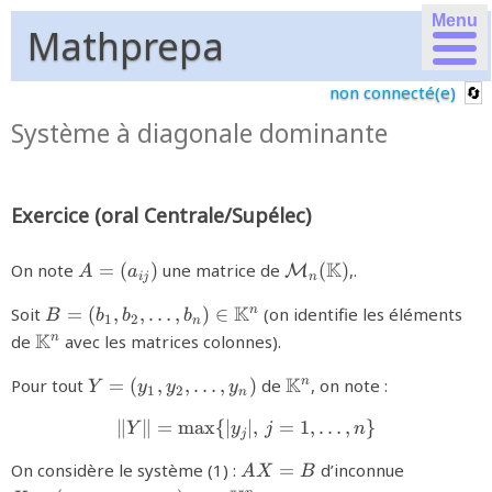
Menu
Mathprepa
non connecté(e)
Système à diagonale dominante
Exercice (oral Centrale/Supélec)
{A=
{\mathcal{M}_n(\mat
K
On note
=
(
)
une matrice de
(
)
,.
M
A
a
ij
n
(a_{ij})}
{B=
K
Soit
=
(
,
,
…
,
)
∈
(on identifie les éléments
n
B
b
b
b
1
2
n
(b_1,b_2,\ldots,b_n)\in\mathbb{K}^n}
{\mathbb{K}^n}
K
de
avec les matrices colonnes).
n
{Y=
{\mathbb{K}^n}
K
Pour tout
=
(
,
,
…
,
)
de
, on note :
n
Y
y
y
y
1
2
n
(y_1,y_2,\ldots,y_n)}
∥
∥
=
m
a
x
{
∣
{\left\|Y\right\|=\max\{|y_
∣
,
=
1
,
…
,
}
Y
y
j
n
j
{AX=B}
{X=
On considère le système (1) :
=
d’inconnue
A
X
B
(x_1,x_2,