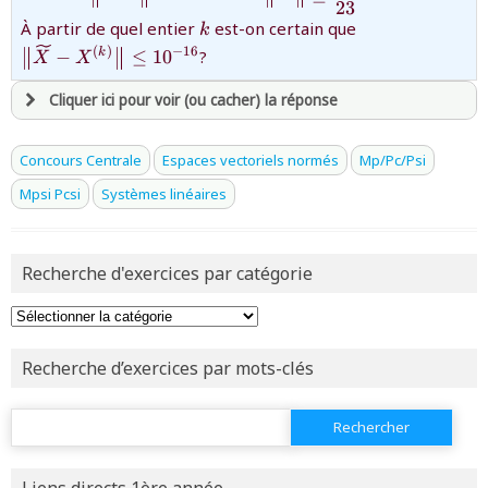
23
{23}}
{k}
{\bigl\|\widet
À partir de quel entier
est-on certain que
k
X^{(k)}\bigr\|
(
)
−
16
−
≤
1
0
?
k
X
X
Cliquer ici pour voir (ou cacher) la réponse
avoir
une souscription active sur mathprepa
Concours Centrale
Espaces vectoriels normés
Mp/Pc/Psi
et être
connecté au site
Mpsi Pcsi
Systèmes linéaires
revenir à
la page d'accueil
Recherche d'exercices par catégorie
ou tester
la page d'extraits libres
ou consulter
le plan du site
Recherche d’exercices par mots-clés
Rechercher :
Liens directs 1ère année