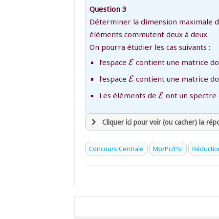
ou consulter
avoir
une souscription active sur ma
le plan du site
Question 3
et être
connecté au site
Déterminer la dimension maximale d
éléments commutent deux à deux.
revenir à
la page d'accueil
On pourra étudier les cas suivants :
ou tester
la page d'extraits libres
{\mathcal{E}}
l’espace
contient une matrice do
E
ou consulter
le plan du site
{\mathcal{E}}
l’espace
contient une matrice do
E
{\mathcal{E}}
Les éléments de
ont un spectre 
E
Cliquer ici pour voir (ou cacher) la ré
avoir
une souscription active sur ma
Concours Centrale
Mp/Pc/Psi
Réductio
et être
connecté au site
revenir à
la page d'accueil
ou tester
la page d'extraits libres
ou consulter
le plan du site