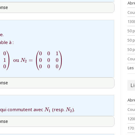
Abr
ponse
Cou
130
thprepa
50 
e.
)}
50 
ble à :
50 
0
0
0
1
{N_1=\begin{pmatrix} 0 & 1 & 0 \\ 0 & 0 & 1 \\
Cou
1
0
0
0
ou
=
N
2
0
0
0
0
Les
ponse
L
thprepa
Abr
{N_1}
{N_2}
 qui commutent avec
(resp.
).
Cou
N
N
1
2
120
ponse
170