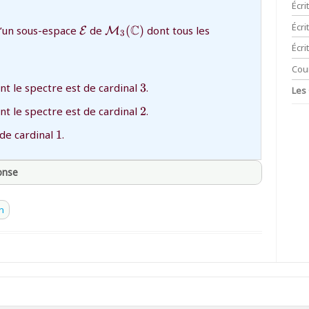
Écri
thprepa
Écr
{\mathcal{E}}
{\mathcal{M}_3(\mathbb{C})}
C
’un sous-espace
de
(
)
dont tous les
E
M
3
Écri
Cou
{3}
nt le spectre est de cardinal
3
.
Les
{2}
nt le spectre est de cardinal
2
.
{1}
de cardinal
1
.
ponse
thprepa
n