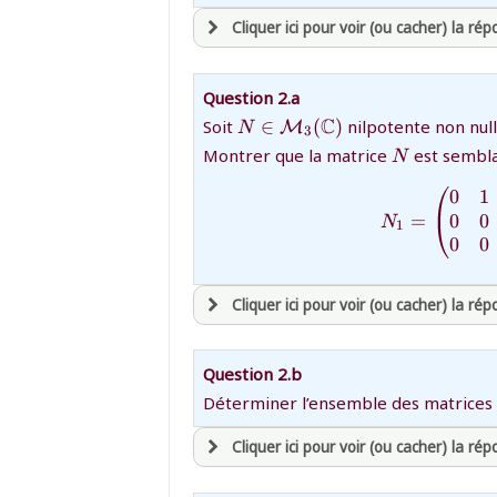
Cliquer ici pour voir (ou cacher) la ré
avoir
une souscription active sur ma
Question 2.a
et être
connecté au site
{N \in
C
Soit
∈
(
)
nilpotente non null
M
N
3
\mathcal{M}_3(\mathbb{C}
{N}
Montrer que la matrice
est sembla
N
revenir à
la page d'accueil
0
1
ou tester
la page d'extraits libres
0
0
=
N
1
ou consulter
le plan du site
0
0
Cliquer ici pour voir (ou cacher) la ré
avoir
une souscription active sur ma
Question 2.b
et être
connecté au site
Déterminer l’ensemble des matrices
Cliquer ici pour voir (ou cacher) la ré
revenir à
la page d'accueil
ou tester
la page d'extraits libres