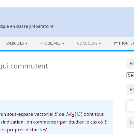
ique en classe préparatoire
EXERCICES
PROBLÈMES
CONCOURS
PYTHON, C
R
 qui commutent
R
Rech
{\mathcal{E}}
{\mathcal{M}_2(\mathbb{
C
un sous-espace vectoriel
de
(
)
dont tous
E
M
2
{\mathcal{
(indication : on commencer par étudier le cas où
L
E
rs propres distinctes).