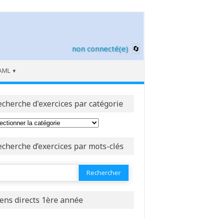
non connecté(e)
AML
echerche d'exercices par catégorie
echerche d’exercices par mots-clés
ercher :
C})}
E}}
iens directs 1ère année