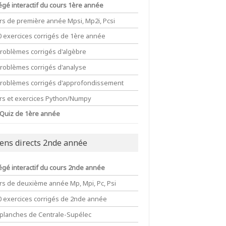
égé interactif du cours 1ère année
rs de première année Mpsi, Mp2i, Pcsi
0 exercices corrigés de 1ère année
problèmes corrigés d'algèbre
problèmes corrigés d'analyse
problèmes corrigés d'approfondissement
 0 & 0 & 0 \end{pmatrix}\;\text{ou}\;N_2=\begin{pmatr
rs et exercices Python/Numpy
 Quiz de 1ère année
iens directs 2nde année
égé interactif du cours 2nde année
rs de deuxième année Mp, Mpi, Pc, Psi
0 exercices corrigés de 2nde année
 planches de Centrale-Supélec