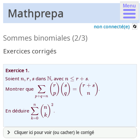
Menu
Mathprepa
non connecté(e)
Sommes binomiales (2/3)
Exercices corrigés
Exercice 1.
{n,r,s}
\mathbb{N}
{n\le
N
Soient
,
,
dans
, avec
≤
+
.
n
r
s
n
r
s
r+s}
+
{
(
)
(
)
(
)
r
s
r
s
∑
Montrer que
=
.
\displaystyle\sum_{p+q=n}\dbinom
p
q
n
+
=
p
q
n
rp\dbinom sq=\dbinom {r+s}n}
2
n
{\displaystyle\sum_{k=0}^{n}\dbinom{n}
(
)
n
∑
En déduire
.
{k}^2}
k
=
0
k
Cliquer ici pour voir (ou cacher) le corrigé