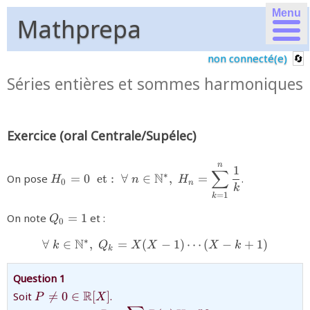
Menu
Mathprepa
non connecté(e)
Séries entières et sommes harmoniques
Exercice (oral Centrale/Supélec)
n
{H_{0}=0\text{ \ et : \ }\forall \ n\in
1
∑
N
∗
On pose
=
0
et :
∀
∈
,
=
.
H
n
H
\mathbb{N}^{*},\
0
n
k
=
1
H_{n}=\displaystyle\sum\limits_{k=1}^{n}\d
k
{k}}
{Q_{0}=1}
On note
=
1
et :
Q
0
∗
N
∀
∈
,
=
(
{\forall \ k\in \mathbb{N
−
1
)
⋯
(
−
+
1
)
k
Q
X
X
X
k
k
Question 1
{P\ne0\in
R
Soit

=
0
∈
[
]
.
P
X
\mathbb{R}