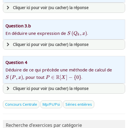
Cliquer ici pour voir (ou cacher) la réponse
revenir à
la page d'accueil
ou tester
la page d'extraits libres
ou consulter
avoir
une souscription active sur mathprepa
le plan du site
Question 3.b
et être
connecté au site
{S\left(Q_{k},x\right)}
En déduire une expression de
(
,
)
.
S
Q
x
k
Cliquer ici pour voir (ou cacher) la réponse
revenir à
la page d'accueil
ou tester
la page d'extraits libres
ou consulter
avoir
une souscription active sur mathprepa
le plan du site
Question 4
et être
connecté au site
{S\left
Déduire de ce qui précède une méthode de calcul de
}
{P\in
R
(
,
)
, pour tout
∈
[
]
−
{
0
}
.
S
P
x
P
X
\mathbb{R}
revenir à
la page d'accueil
[X] -\{0\}}
Cliquer ici pour voir (ou cacher) la réponse
ou tester
la page d'extraits libres
ou consulter
le plan du site
avoir
une souscription active sur mathprepa
Concours Centrale
Mp/Pc/Psi
Séries entières
et être
connecté au site
Recherche d'exercices par catégorie
revenir à
la page d'accueil