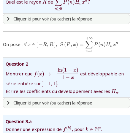
∑
{R}
{\displaystyle\sum_{n\ge0}
n
Quel est le rayon
de
(
)
?
R
P
n
H
x
n
[X]}
P(n)H_{n}x^{n}?}
≥
0
n
Cliquer ici pour voir (ou cacher) la réponse
avoir
une souscription active sur mathprepa
+
∞
{\forall\,x\in\left]-
∑
et être
connecté au site
n
On pose :
∀
∈
]
−
,
[
,
(
,
)
=
(
)
x
R
R
S
P
x
P
n
H
x
R,R\right[,\;S\left(P,x\right)=\displaystyl
n
=
1
n
revenir à
la page d'accueil
Question 2
ou tester
la page d'extraits libres
l
n
(
1
−
)
{f(x)\mapsto
x
Montrer que
ou consulter
(
le plan du site
)
↦
−
est développable en
f
x
-\dfrac{\ln
1
−
x
{\left]-1,1\right[}
(1-x)}{1-x}}
série entière sur
]
−
1
,
1
[
.
{H_{n}}
Écrire les coefficients du développement avec les
.
H
n
Cliquer ici pour voir (ou cacher) la réponse
avoir
une souscription active sur mathprepa
Question 3.a
et être
connecté au site
{f^{\left(k\right)}}
{k\in\mathbb{N}^
N
(
)
∗
Donner une expression de
, pour
∈
.
k
f
k