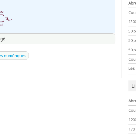
Abr
∞
Cou
\displaystyle\sum_{n=1}^{+\infty}u_n}
∑
.
u
n
130
=
1
50 
igé
50 
50 
thprepa
es numériques
Cou
Les
L
Abr
Cou
120
170