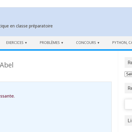
ique en classe préparatoire
EXERCICES
PROBLÈMES
CONCOURS
PYTHON, C
R
’Abel
R
issante.
Rech
m_{n\ge1}u_n}
L
{n\ge1}v_n}