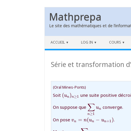
Mathprepa
Le site des mathématiques et de l’informat
Skip to content
ACCUEIL
LOG IN
COURS
Série et transformation d
(Oral Mines-Ponts)
{(u_n)_{n\geq
Soit
(
)
une suite positive décro
u
≥
1
n
n
1}}
∑
{\displaystyle\su
On suppose que
converge.
u
n
≥
1
n
{v_n=
On pose
=
(
−
)
.
v
n
u
u
+
1
n
n
n
n(u_{n}-
{\displaystyle\sum_