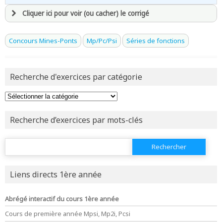
1\text{/e}}
Cliquer ici pour voir (ou cacher) le corrigé
avoir
une souscription active sur mathprepa
Concours Mines-Ponts
Mp/Pc/Psi
Séries de fonctions
et être
connecté au site
Recherche d'exercices par catégorie
revenir à
la page d'accueil
ou tester
la page d'extraits libres
ou consulter
le plan du site
Recherche d’exercices par mots-clés
Rechercher :
Liens directs 1ère année
Abrégé interactif du cours 1ère année
Cours de première année Mpsi, Mp2i, Pcsi