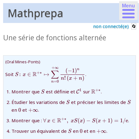
Menu
Mathprepa
non connecté(e)
Une série de fonctions alternée
(Oral Mines-Ponts)
+
∞
{S\colon
(
−
1
)
n
∑
R
+∗
Soit
:
∈
↦
.
S
x
x\in\mathbb{R}^{+*}\mapsto\displaystyle\sum_
!
(
+
)
n
x
n
{n!\,(x+n)}}
=
0
n
{S}
{{\mathcal
{\mathbb{R}^{+*
R
1
+∗
Montrer que
est définie et
sur
.
C
S
C}^{1}}
{S}
{S}
Étudier les variations de
et préciser les limites de
S
S
{0}
{+\infty}
en
0
et
+
∞
.
{\forall\,
R
+∗
Montrer que :
∀
∈
,
(
)
−
(
+
1
)
=
1
/e
.
x
x
S
x
S
x
x\in\mathbb{R}^{+*},\;
{S}
{0}
{+\infty}
Trouver un équivalent de
en
0
et en
+
∞
.
S
xS(x) - S(x + 1) =