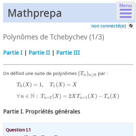
Menu
Mathprepa
non connecté(e)
Polynômes de Tchebychev (1/3)
Partie I
|
Partie II
|
Partie III
{(T_n)_{n\ge0}}
On définit une suite de polynômes
(
)
par :
T
≥
0
n
n
(
)
=
1
,
(
)
=
{\begin{array}{l}T_0(X)=
T
X
T
X
X
0
1
N
∀
∈
:
(
)
=
2
(
)
−
(
)
n
T
X
X
T
X
T
X
+
2
+
1
n
n
n
Partie I. Propriétés générales
Question I.1