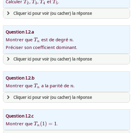
{T_2}
{T_3}
{T_4}
{T_5}
Calculer
,
,
et
.
T
T
T
T
2
3
4
5
Cliquer ici pour voir (ou cacher) la réponse
avoir
une souscription active sur mathprepa
Question I.2.a
et être
connecté au site
{T_n}
{n}
Montrer que
est de degré
.
T
n
n
Préciser son coefficient dominant.
revenir à
la page d'accueil
Cliquer ici pour voir (ou cacher) la réponse
ou tester
la page d'extraits libres
ou consulter
le plan du site
avoir
une souscription active sur mathprepa
Question I.2.b
et être
connecté au site
{T_n}
{n}
Montrer que
a la parité de
.
T
n
n
Cliquer ici pour voir (ou cacher) la réponse
revenir à
la page d'accueil
ou tester
la page d'extraits libres
ou consulter
avoir
une souscription active sur mathprepa
le plan du site
Question I.2.c
et être
connecté au site
{T_n(1)=1}
Montrer que
(
1
)
=
1
.
T
n