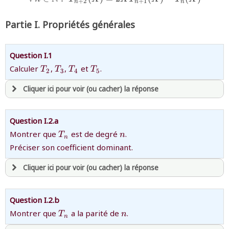
+
2
+
1
revenir à
la page d'accueil
n
n
n
ou tester
la page d'extraits libres
Partie I. Propriétés générales
ou consulter
le plan du site
Question I.1
{T_2}
{T_3}
{T_4}
{T_5}
Calculer
,
,
et
.
T
T
T
T
2
3
4
5
Cliquer ici pour voir (ou cacher) la réponse
avoir
une souscription active sur mathprepa
Question I.2.a
et être
connecté au site
{T_n}
{n}
Montrer que
est de degré
.
T
n
n
Préciser son coefficient dominant.
revenir à
la page d'accueil
Cliquer ici pour voir (ou cacher) la réponse
ou tester
la page d'extraits libres
ou consulter
le plan du site
avoir
une souscription active sur mathprepa
Question I.2.b
et être
connecté au site
{T_n}
{n}
Montrer que
a la parité de
.
T
n
n