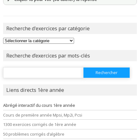
revenir à
la page d'accueil
ou tester
la page d'extraits libres
ou consulter
avoir
une souscription active sur mathprepa
le plan du site
et être
connecté au site
Recherche d'exercices par catégorie
revenir à
la page d'accueil
ou tester
la page d'extraits libres
Recherche d’exercices par mots-clés
ou consulter
le plan du site
Rechercher :
Liens directs 1ère année
Abrégé interactif du cours 1ère année
Cours de première année Mpsi, Mp2i, Pcsi
1300 exercices corrigés de 1ère année
50 problèmes corrigés d'algèbre