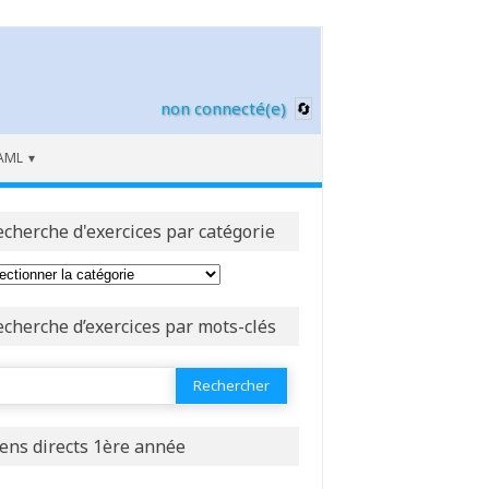
non connecté(e)
AML
echerche d'exercices par catégorie
echerche d’exercices par mots-clés
ercher :
iens directs 1ère année
in I}