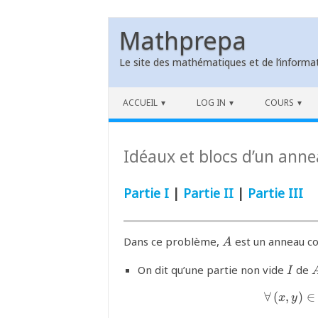
Mathprepa
Le site des mathématiques et de l’informat
Skip to content
ACCUEIL
LOG IN
COURS
Idéaux et blocs d’un anne
Partie I
|
Partie II
|
Partie III
{A}
Dans ce problème,
est un anneau c
A
{I}
On dit qu’une partie non vide
de
I
∀
(
,
)
∈
x
y