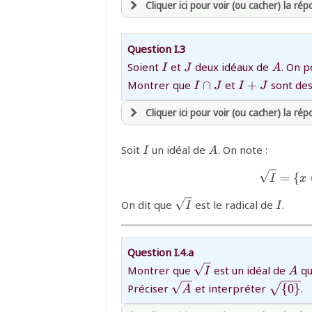
Cliquer ici pour voir (ou cacher) la ré
avoir
une souscription active sur ma
Question I.3
et être
connecté au site
{I}
{J}
{A}
Soient
et
deux idéaux de
. On 
I
J
A
{I\cap
{I+J}
Montrer que
∩
et
+
sont des
I
J
I
J
J}
revenir à
la page d'accueil
Cliquer ici pour voir (ou cacher) la ré
ou tester
la page d'extraits libres
ou consulter
le plan du site
{I}
{A}
Soit
un idéal de
. On note :
avoir
une souscription active sur ma
I
A
et être
connecté au site
=
{
I
x
{\sqrt{I}}
{I}
On dit que
est le radical de
.
I
I
revenir à
la page d'accueil
ou tester
la page d'extraits libres
ou consulter
le plan du site
Question I.4.a
{\sqrt
{A}
Montrer que
est un idéal de
qu
I
A
I}
{\sqrt{A}}
{\sqrt{
Préciser
et interpréter
{
0
}
.
A
{0\}}}