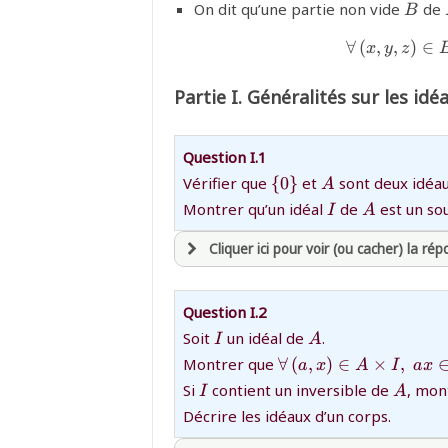
{B}
On dit qu’une partie non vide
de
B
∀
(
,
,
)
∈
x
y
z
Partie I. Généralités sur les idé
Question I.1
{\
{A}
Vérifier que
{
0
}
et
sont deux idéa
A
{0\}}
{I}
{A}
Montrer qu’un idéal
de
est un so
I
A
Cliquer ici pour voir (ou cacher) la ré
avoir
une souscription active sur ma
Question I.2
et être
connecté au site
{I}
{A}
Soit
un idéal de
.
I
A
{\forall\,
Montrer que
∀
(
,
)
∈
×
,
a
x
A
I
a
x
(a,x)\in
{I}
revenir à
la page d'accueil
{A}
Si
contient un inversible de
, mon
I
A
A\times
ou tester
la page d'extraits libres
Décrire les idéaux d’un corps.
I,\;
ou consulter
le plan du site
ax\in I}