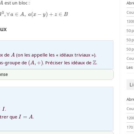
{A}
est un bloc :
Abr
A
Cou
3
,
∀
∈
{\forall\,(x,y,z)\in B^3,\forall\,a\in A,\;a(x-y)
,
(
−
)
+
∈
B
a
A
a
x
y
z
B
130
aux
50 
50 
50 
{A}
ux de
(on les appelle les « idéaux triviaux »).
A
Cou
{(A,+)}
{\mathbb{Z}}
Z
us-groupe de
(
,
+
)
. Préciser les idéaux de
.
A
Les
ponse
L
thprepa
Abr
∈
.
Cou
I
{I=A}
trer que
=
.
I
A
120
170