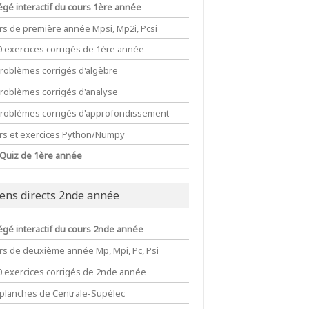
égé interactif du cours 1ère année
rs de première année Mpsi, Mp2i, Pcsi
+z\in B}
0 exercices corrigés de 1ère année
problèmes corrigés d'algèbre
problèmes corrigés d'analyse
problèmes corrigés d'approfondissement
rs et exercices Python/Numpy
 Quiz de 1ère année
iens directs 2nde année
égé interactif du cours 2nde année
rs de deuxième année Mp, Mpi, Pc, Psi
0 exercices corrigés de 2nde année
 planches de Centrale-Supélec