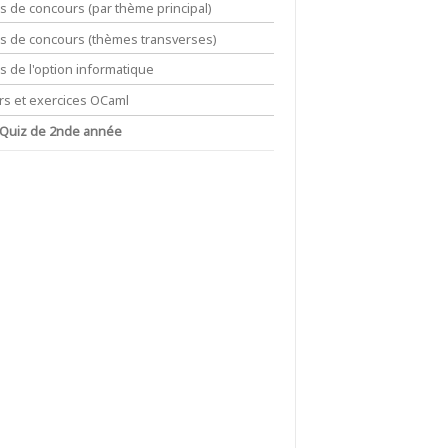
ts de concours (par thème principal)
its de concours (thèmes transverses)
ts de l'option informatique
rs et exercices OCaml
 Quiz de 2nde année
,\; x^n\in I\}}