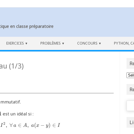
ique en classe préparatoire
EXERCICES
PROBLÈMES
CONCOURS
PYTHON, C
R
au (1/3)
R
ommutatif.
Rech
{A}
est un idéal si :
A
L
2
,
∀
∈
{\forall\,(x,y)\in I^2,\;\forall\, a\in A,\;a(x-y)\
,
(
−
)
∈
I
a
A
a
x
y
I