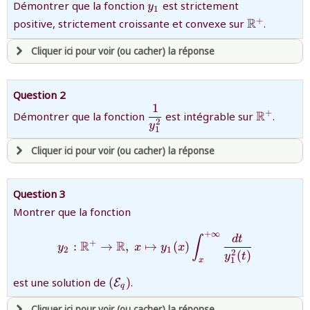
{y_{1}}
Démontrer que la fonction
est strictement
y
1
{\mathbb{
R
+
positive, strictement croissante et convexe sur
.
Cliquer ici pour voir (ou cacher) la réponse
avoir
une souscription active sur mathprepa
Question 2
et être
connecté au site
1
{\dfrac{1}
{\mathb
R
+
Démontrer que la fonction
est intégrable sur
.
2
{y_{1}^{2}}}
y
1
revenir à
la page d'accueil
Cliquer ici pour voir (ou cacher) la réponse
ou tester
la page d'extraits libres
ou consulter
le plan du site
avoir
une souscription active sur mathprepa
Question 3
et être
connecté au site
Montrer que la fonction
+
∞
{y_{2} :\mathbb{R}^{+}\ri
d
t
∫
+
R
R
revenir à
la page d'accueil
:
→
,
↦
(
)
y
x
y
x
2
1
2
(
)
y
t
ou tester
la page d'extraits libres
1
x
ou consulter
le plan du site
{\left(
est une solution de
(
)
.
E
q
\mathcal{E}_{q}\right)
}
Cliquer ici pour voir (ou cacher) la réponse