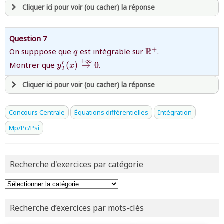
Cliquer ici pour voir (ou cacher) la réponse
ou tester
la page d'extraits libres
ou consulter
le plan du site
avoir
une souscription active sur mathprepa
Question 7
et être
connecté au site
{q}
{\mathbb{R}^{+}
R
+
On supppose que
est intégrable sur
.
q
+
∞
{y_{2}'(x)\stackrel{+\infty
′
Montrer que
(
)
→
0
.
y
x
2
}{\rightarrow }0}
revenir à
la page d'accueil
Cliquer ici pour voir (ou cacher) la réponse
ou tester
la page d'extraits libres
ou consulter
le plan du site
avoir
une souscription active sur mathprepa
Concours Centrale
Équations différentielles
Intégration
et être
connecté au site
Mp/Pc/Psi
revenir à
la page d'accueil
Recherche d'exercices par catégorie
ou tester
la page d'extraits libres
ou consulter
le plan du site
Recherche d’exercices par mots-clés