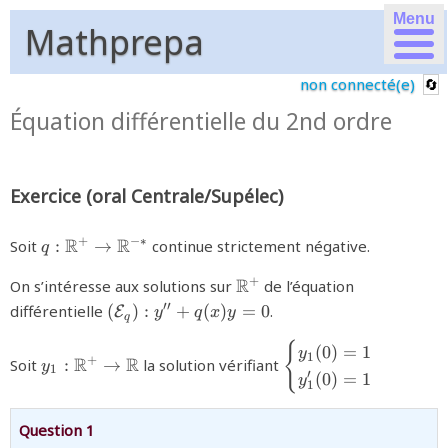
Menu
Mathprepa
non connecté(e)
Équation différentielle du 2nd ordre
Exercice (oral Centrale/Supélec)
{q
R
R
+
−∗
Soit
:
→
continue strictement négative.
q
:\mathbb{R}^{+}\rightarrow
{\mathbb{R}^{+}}
R
+
On s’intéresse aux solutions sur
\mathbb{R}^{-*}}
de l’équation
{\left(
′′
différentielle
(
)
:
+
(
)
=
0
.
E
y
q
x
y
q
\mathcal{E}_{q}\right)
{
{y_{1}
{\begin{cases}y_{1}
:y''+q(x)y=0}
(
0
)
=
1
y
1
R
R
+
Soit
:
→
la solution vérifiant
y
:\mathbb{R}^{+}\rightarrow
(0)=1\\y_{1}'(0)=1
1
′
(
0
)
=
1
y
1
\mathbb{R}}
Question 1