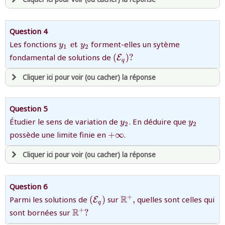
avoir
une souscription active sur mathprepa
Question 4
et être
connecté au site
{y_{1}\;\text{et}\;y_{2}}
Les fonctions
et
forment-elles un sytème
y
y
1
2
{\left(
fondamental de solutions de
(
)
?
E
q
\mathcal{E}_{q}\right)
revenir à
la page d'accueil
?}
Cliquer ici pour voir (ou cacher) la réponse
ou tester
la page d'extraits libres
ou consulter
le plan du site
avoir
une souscription active sur mathprepa
Question 5
et être
connecté au site
{y_{2}}
{y_{2}}
Étudier le sens de variation de
. En déduire que
y
y
2
2
{+\infty
possède une limite finie en
+
∞
.
}
revenir à
la page d'accueil
Cliquer ici pour voir (ou cacher) la réponse
ou tester
la page d'extraits libres
ou consulter
le plan du site
avoir
une souscription active sur mathprepa
Question 6
et être
connecté au site
{\left(
{\mathbb{R}^{+},}
R
+
Parmi les solutions de
(
)
sur
,
quelles sont celles qui
E
q
\mathcal{E}_{q}\right)
{\mathbb{R}^{+}?}
R
+
sont bornées sur
?
}
revenir à
la page d'accueil