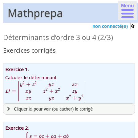
Menu
Mathprepa
non connecté(e)
Déterminants d’ordre 3 ou 4 (2/3)
Exercices corrigés
Exercice 1.
{D=\begin{vmatrix}y^2+z^2&y
Calculer le déterminant
xy&z^2+x^2&zy\\
2
2
+
y
z
y
x
z
x
xz&yz&x^2+y^2\end{vmatrix}}
2
2
+
=
x
y
z
x
zy
D
2
2
+
x
z
yz
x
y
Cliquer ici pour voir (ou cacher) le corrigé
avoir
une souscription active sur mathprepa
Exercice 2.
et être
connecté au site
{\begin{cases}s=bc+ca+ab\\\sigma
=
+
+
s
b
c
c
a
ab