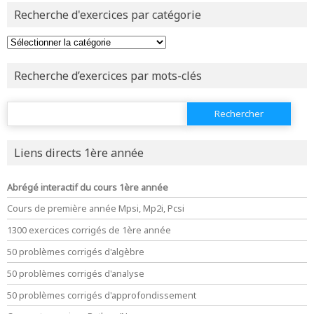
Recherche d'exercices par catégorie
revenir à
la page d'accueil
ou tester
la page d'extraits libres
ou consulter
le plan du site
Recherche d’exercices par mots-clés
Rechercher :
Liens directs 1ère année
Abrégé interactif du cours 1ère année
Cours de première année Mpsi, Mp2i, Pcsi
1300 exercices corrigés de 1ère année
50 problèmes corrigés d'algèbre
50 problèmes corrigés d'analyse
50 problèmes corrigés d'approfondissement