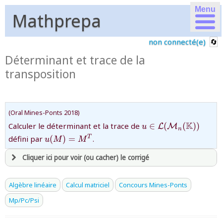
Menu
Mathprepa
non connecté(e)
Déterminant et trace de la
transposition
(Oral Mines-Ponts 2018)
{u\in\mathcal{L}
K
Calculer le déterminant et la trace de
∈
(
(
))
L
M
u
n
(\mathcal{M}_{n}
{u(M)=M^{T}}
défini par
(
)
=
.
T
u
M
M
(\mathbb{K}))}
Cliquer ici pour voir (ou cacher) le corrigé
avoir
une souscription active sur mathprepa
Algèbre linéaire
Calcul matriciel
Concours Mines-Ponts
et être
connecté au site
Mp/Pc/Psi