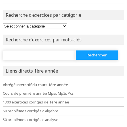
et être
connecté au site
Recherche d'exercices par catégorie
revenir à
la page d'accueil
ou tester
la page d'extraits libres
ou consulter
le plan du site
Recherche d’exercices par mots-clés
Rechercher :
Liens directs 1ère année
Abrégé interactif du cours 1ère année
Cours de première année Mpsi, Mp2i, Pcsi
1300 exercices corrigés de 1ère année
50 problèmes corrigés d'algèbre
50 problèmes corrigés d'analyse