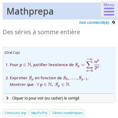
Menu
Mathprepa
non connecté(e)
Des séries à somme entière
(Oral Ccp)
+
∞
{p\in\mathbb{N}}
{S_{p}=\displaysty
p
n
∑
N
Pour
∈
, justifier l’existence de
=
.
p
S
{2^{n}}}
p
2
n
=
0
n
{S_{p}}
{S_{0},\ldots,S_{p-
Exprimer
en fonction de
,
…
,
.
S
S
S
0
−
1
p
p
1}}
{\forall\,p\in\mathbb{N},\;S_{p}\i
N
N
Montrer que :
∀
∈
,
∈
.
p
S
p
Cliquer ici pour voir (ou cacher) le corrigé
avoir
une souscription active sur mathprepa
Concours Inp
Mp/Pc/Psi
Séries numériques