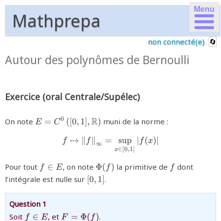
Menu
Mathprepa
non connecté(e)
Autour des polynômes de Bernoulli
Exercice (oral Centrale/Supélec)
{E=C^{0}\left(
R
0
On note
=
(
[
0
,
1
]
,
)
muni de la norme :
E
C
[0,1]
↦
∥
∥
=
{f\mapsto \left\Vert f\right
s
u
p
∣
(
)
∣
,\mathbb{R}\right)
f
f
f
x
∞
∈
[
0
,
1
]
}
x
{f\in
{\Phi(f)}
{f}
Pour tout
∈
, on note
Φ
(
)
la primitive de
dont
f
E
f
f
E}
{[0,1]}
l’intégrale est nulle sur
[
0
,
1
]
.
Question 1
{f\in
{F=\Phi
Soit
∈
, et
=
Φ
(
)
.
f
E
F
f