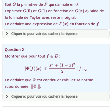
E}
(f)}
{G}
{F}
{0}
Soit
la primitive de
qui s’annule en
0
.
G
F
{G(0)}
{G(1)}
{G(x)}
Exprimer
(
0
)
et
(
1
)
en fonction de
(
)
à} l’aide de
G
G
G
x
la formule de Taylor avec reste intégral.
{F(x)}
{f}
En déduire une expression de
(
)
en fonction de
.
F
x
f
Cliquer ici pour voir (ou cacher) la réponse
avoir
une souscription active sur mathprepa
Question 2
et être
connecté au site
{f\in
Montrer que pour tout
∈
:
f
E
E}
2
2
+
(
1
−
)
{\left\vert\Phi(f)(x)\right
x
x
⩽
revenir à
la page d'accueil
∣
Φ
(
)
(
)
∣
∥
∥
f
x
f
∞
2
ou tester
la page d'extraits libres
{\Phi}
ou consulter
le plan du site
En déduire que
Φ
est continu et calculer sa norme
{\left\vert
subordonnée
∣
∣
∣
Φ
∣
∣
∣
.
\left\vert
\left\vert
Cliquer ici pour voir (ou cacher) la réponse
\Phi
\right\vert
avoir
une souscription active sur mathprepa
\right\vert