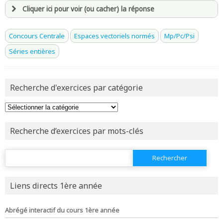
Cliquer ici pour voir (ou cacher) la réponse
avoir
une souscription active sur mathprepa
Concours Centrale
Espaces vectoriels normés
Mp/Pc/Psi
et être
connecté au site
Séries entières
revenir à
la page d'accueil
Recherche d'exercices par catégorie
ou tester
la page d'extraits libres
ou consulter
le plan du site
Recherche d’exercices par mots-clés
Rechercher :
Liens directs 1ère année
Abrégé interactif du cours 1ère année