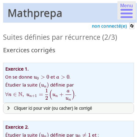
Menu
Mathprepa
non connecté(e)
Suites définies par récurrence (2/3)
Exercices corrigés
Exercice 1.
{u_0>0}
{a>0}
On se donne
>
0
et
>
0
.
u
a
0
{(u_n)}
{\forall
Étudier la suite
(
)
définie par
u
n
n\in\mathbb{N},\;u_{n+
1
a
(
)
N
∀
∈
,
=
+
.
n
u
u
+
1
a{u_n}\Big)}
n
n
2
u
n
Cliquer ici pour voir (ou cacher) le corrigé
avoir
une souscription active sur mathprepa
Exercice 2.
et être
connecté au site
{(u_n)}
{u_0\ne1}
{\forall
Étudier la suite
(
)
définie par

=
1
et :
u
u
0
n