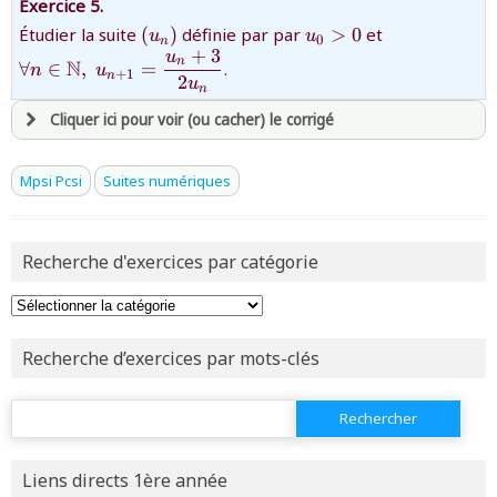
Exercice 5.
et être
connecté au site
{(u_n)}
{u_0>0}
{\forall
Étudier la suite
(
)
définie par par
>
0
et
u
u
0
n
n\in\mathb
+
3
u
n
N
∀
∈
,
=
.
n
u
+
1
{2u_n}}
n
2
u
revenir à
la page d'accueil
n
ou tester
la page d'extraits libres
Cliquer ici pour voir (ou cacher) le corrigé
ou consulter
le plan du site
avoir
une souscription active sur mathprepa
Mpsi Pcsi
Suites numériques
et être
connecté au site
Recherche d'exercices par catégorie
revenir à
la page d'accueil
ou tester
la page d'extraits libres
ou consulter
le plan du site
Recherche d’exercices par mots-clés
Rechercher :
Liens directs 1ère année