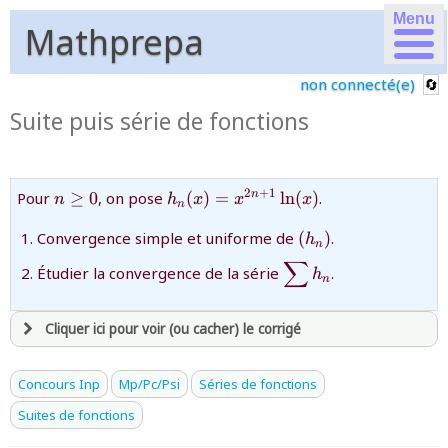
Menu
Mathprepa
non connecté(e)
Suite puis série de fonctions
n\ge
{h_{n}
2
+
1
Pour
≥
0
, on pose
(
)
=
l
n
(
)
.
n
n
h
x
x
x
n
0
(x)=x^{2n+1}\ln(x)}
{(h_{n})}
Convergence simple et uniforme de
(
)
.
h
n
∑
{\displaystyle\sum
Étudier la convergence de la série
.
h
n
h_{n}}
Cliquer ici pour voir (ou cacher) le corrigé
avoir
une souscription active sur mathprepa
Concours Inp
Mp/Pc/Psi
Séries de fonctions
et être
connecté au site
Suites de fonctions