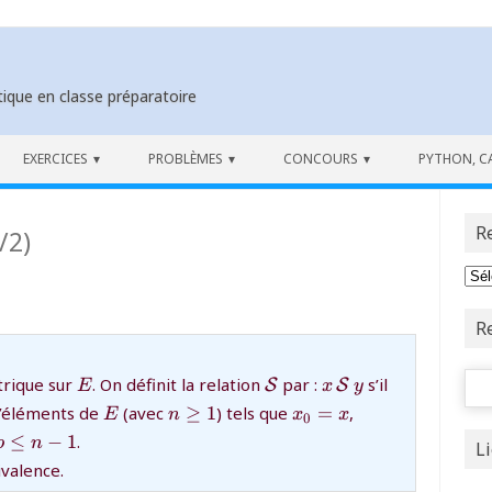
ique en classe préparatoire
EXERCICES
PROBLÈMES
CONCOURS
PYTHON, C
R
/2)
R
Rech
{E}
{\mathcal
{x\,
trique sur
. On définit la relation
par :
s’il
S
S
E
x
y
S}
{\mathcal
s,x_n}
{E}
{n\ge1}
{x_0=x}
{x_n=y}
’éléments de
(avec
≥
1
) tels que
=
,
E
n
x
x
0
S}\,y}
e
≤
−
1
.
p
n
L
ivalence.