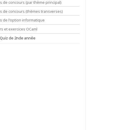
ts de concours (par thème principal)
its de concours (thèmes transverses)
ts de l'option informatique
rs et exercices OCaml
 Quiz de 2nde année
\mathcal M},Z\subset X\cap Y}
X\in{\mathcal M},A\cap X=B\cap X}