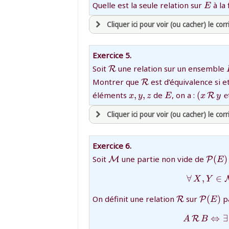
et être
connecté au site
{E}
Quelle est la seule relation sur
à la 
E
Cliquer ici pour voir (ou cacher) le corr
revenir à
la page d'accueil
ou tester
la page d'extraits libres
avoir
une souscription active sur ma
ou consulter
le plan du site
Exercice 5.
et être
connecté au site
{\mathcal
Soit
une relation sur un ensemble
R
R}
{\mathcal
Montrer que
est d’équivalence si e
R
R}
{x,y,z}
{E}
{(x\,{\
revenir à
la page d'accueil
éléments
,
,
de
, on a :
(
e
R
x
y
z
E
x
y
R}\,y\;
ou tester
la page d'extraits libres
Cliquer ici pour voir (ou cacher) le corr
{\math
ou consulter
le plan du site
R}\,z)\
z\,{\ma
avoir
une souscription active sur ma
Exercice 6.
et être
connecté au site
{{\mathcal
{{\ma
Soit
une partie non vide de
(
)
M
P
E
M}}
P}(E
∀
,
∈
X
Y
revenir à
la page d'accueil
ou tester
la page d'extraits libres
{\mathcal
{{\mat
On définit une relation
sur
(
)
pa
R
P
E
R}
P}(E)}
ou consulter
le plan du site
⇔
∃
R
A
B