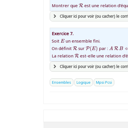
{\mathcal
Montrer que
est une relation d’équ
R
R}
Cliquer ici pour voir (ou cacher) le corr
avoir
une souscription active sur ma
Exercice 7.
et être
connecté au site
{E}
Soit
un ensemble fini.
E
{\mathcal
{{\mathcal
{A\,{\m
On définit
sur
(
)
par :
R
P
R
E
A
B
R}
P}(E)}
R}\,B\L
{\mathcal
revenir à
la page d'accueil
La relation
est-elle une relation d’
R
(A\Delt
R}
ou tester
la page d'extraits libres
Cliquer ici pour voir (ou cacher) le corr
ou consulter
le plan du site
avoir
une souscription active sur ma
Ensembles
Logique
Mpsi Pcsi
et être
connecté au site
revenir à
la page d'accueil
ou tester
la page d'extraits libres
ou consulter
le plan du site