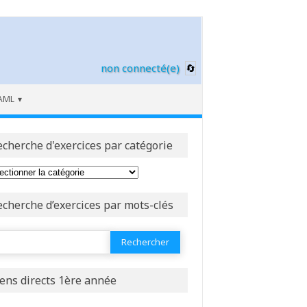
non connecté(e)
AML
echerche d'exercices par catégorie
echerche d’exercices par mots-clés
ercher :
iens directs 1ère année