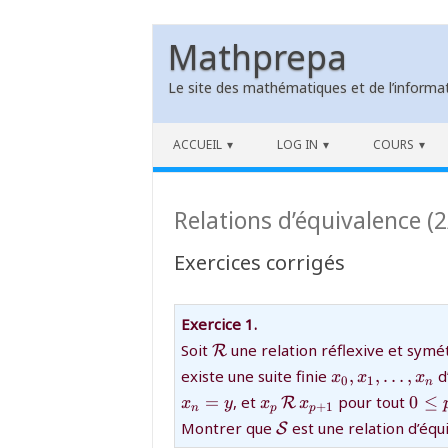
Mathprepa
Le site des mathématiques et de l’informat
Skip to content
ACCUEIL
LOG IN
COURS
Relations d’équivalence (2
Exercices corrigés
Exercice 1.
{\mathcal
Soit
une relation réflexive et symé
R
R}
{x_0,x_1,\ldot
existe une suite finie
,
,
…
,
d
x
x
x
0
1
n
{x_p\,
{0\l
=
, et
pour tout
0
≤
R
x
y
x
x
+
1
n
p
p
{\mathcal
p\le
{\mathcal
Montrer que
est une relation d’équ
S
R}\,x_{p+1}}
n-1}
S}