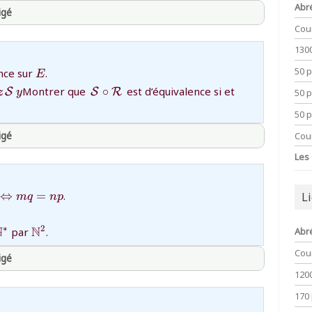
Abr
igé
Cou
130
thprepa
{E}
50 
nce sur
.
E
{\,{\mathcal
Montrer que
∘
est d’équivalence si et
S
S
R
z
y
50 
S}\circ{\mathcal
50 
sts\,
R}\,}
igé
Cou
Les
thprepa
{N}^*}
hcal
⇔
=
.
L
m
q
n
p
tarrow
thbb{N}\times\mathbb{N}^*}
\mathbb{N}^2
N
N
∗
2
par
.
Abr
Cou
igé
120
170
thprepa