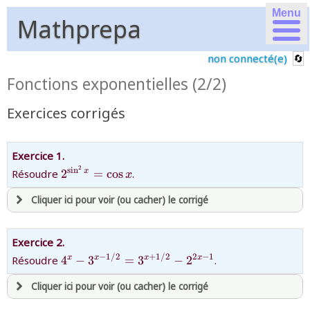
Menu
Mathprepa
non connecté(e)
Fonctions exponentielles (2/2)
Exercices corrigés
Exercice 1.
2
{2^{\sin^2x}=\cos
s
i
n
Résoudre
2
=
c
o
s
.
x
x
x}
Cliquer ici pour voir (ou cacher) le corrigé
avoir
une souscription active sur mathprepa
Exercice 2.
et être
connecté au site
{4^x-3^{x-
−
1/2
+
1/2
2
−
1
Résoudre
4
−
3
=
3
−
2
.
x
x
x
x
1/2}=3^{x+1/2}-2^{2x-
Cliquer ici pour voir (ou cacher) le corrigé
1}}
revenir à
la page d'accueil